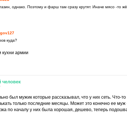
ин, однако. Поэтому и фарш там сразу крутят. Иначе мясо -то жё
gov127
ров куда?
и кухни армии
й
человек
7
ьно был мужик которые рассказывал, что у них сеть. Что-то к
ькать только последние месяцы. Может это конечно ее муж 
зка по началу у них была хорошая, дешево, теперь подошв