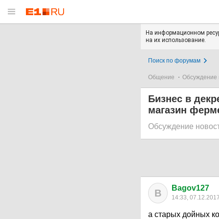
На информационном ресур
на их использование.
Поиск по форумам
Общение
Обсуждение 
Бизнес в декр
магазин ферм
Обсуждение новос
Bagov127
B
14:33, 07.12.201
а старых дойных к