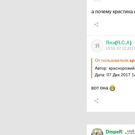
а почему кристина 
Яна
(
Я
.
С
.
А
)
Я
15:53, 07.12.201
От пользователя
кр
Автор: краснорожий
Дата: 07 Дек 2017 1
вот она
DispeR