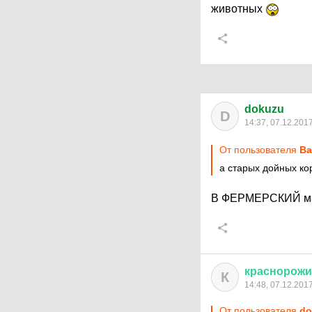
животных
dokuzu
D
14:37, 07.12.201
От пользователя
Ba
а старых дойных ко
В ФЕРМЕРСКИЙ мага
краснорож
К
14:48, 07.12.201
От пользователя
do