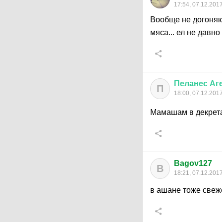
17:54, 07.12.201
Вообще не догоняю
мяса... ел не давн
Пеланес
Аг
П
18:00, 07.12.201
Мамашам в декрета
Bagov127
B
18:21, 07.12.201
в ашане тоже све