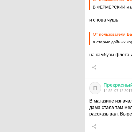
В ФЕРМЕРСКИЙ магаз
и снова чушь
От пользователя
Ba
а старых дойных ко
на камбузы флота 
Прекрасны
П
14:55, 07.12.201
В магазине изначал
дама стала там мел
рассказывал. Выре