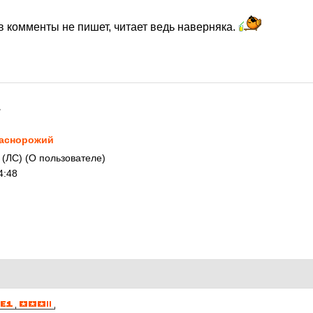
в комменты не пишет, читает ведь наверняка.
7
аснорожий
 (ЛС) (О пользователе)
4:48