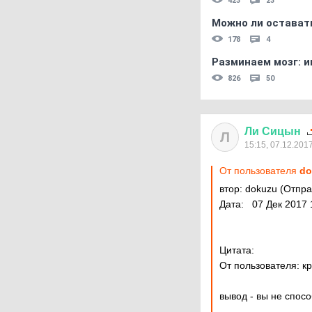
423
23
Можно ли остават
178
4
Разминаем мозг: и
826
50
Ли
Сицын
Л
15:15, 07.12.201
От пользователя
do
втор: dokuzu (Отп
Дата: 07 Дек 2017 
Цитата:
От пользователя: к
вывод - вы не спо