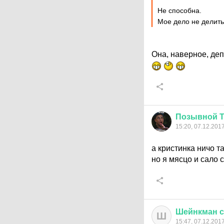
Не способна.
Мое дело не делить
Она, наверное, деп
Позывной
15:20, 07.12.201
а кристинка ничо т
но я мясцо и сало 
Шейнкман
с
Ш
15:47, 07.12.201