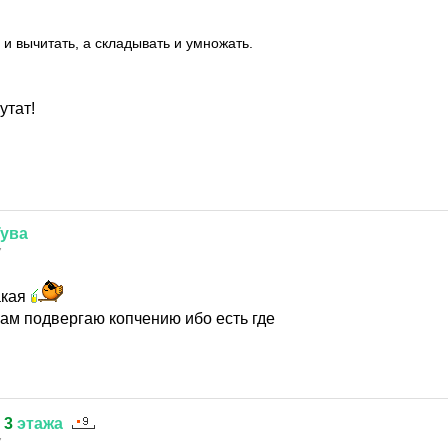
 и вычитать, а складывать и умножать.
утат!
Тува
7
акая
сам подвергаю копчению ибо есть где
3
этажа
7