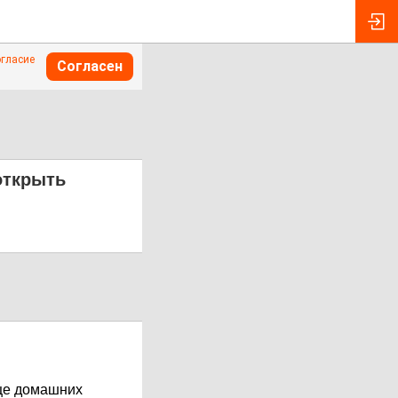
огласие
Согласен
открыть
ище домашних