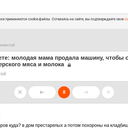
се применяются cookie-файлы. Оставаясь на сайте, вы подтверждаете свое
с
новостей
ете: молодая мама продала машину, чтобы 
ерского мяса и молока
тей
8
7
оров куда? в дом престарелых а потом похороны на кладб