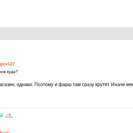
7
gov127
ров куда?
зин, однако. Поэтому и фарш там сразу крутят. Иначе мяс
ий
7
kuzu