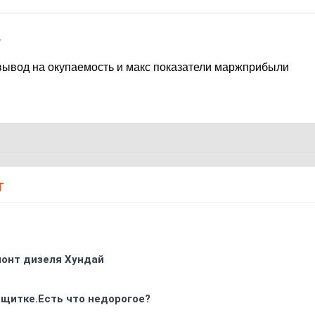
7
 вывод на окупаемость и макс показатели маржприбыли
Т
монт дизеля Хундай
 щитке.Есть что недорогое?