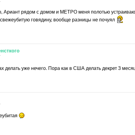
7
, Ариант рядом с домом и МЕТРО меня полотью устраивают
о свежеубитую говядину, вообще разницы не почуял
енсткого
7
х делать уже нечего. Пора как в США делать декрет 3 меся
7
жеубитая