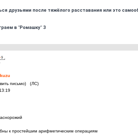
ься друзьями после тяжёлого расставания или это самоо
граем в "Ромашку" 3
7
kuzu
равить письмо) (ЛС)
13:19
раснорожий
собны к простейшим арифметическим операциям