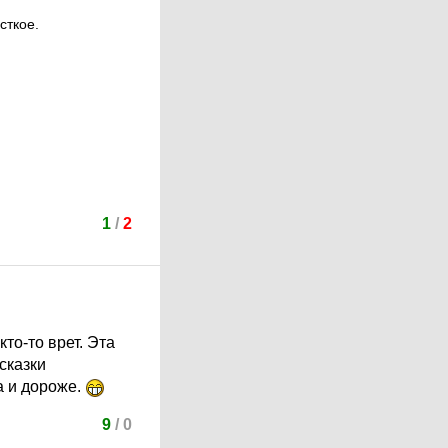
сткое.
1
/
2
то-то врет. Эта
сказки
а и дороже.
9
/
0