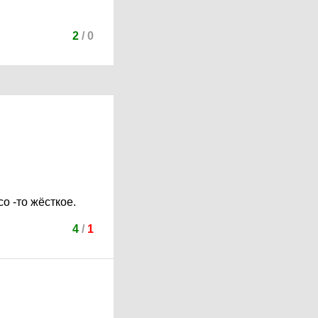
2
/
0
о -то жёсткое.
4
/
1