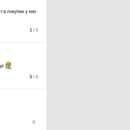
 в покупке у них
1
/
0
ца
5
/
0
0