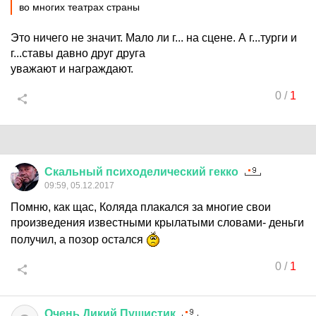
во многих театрах страны
Это ничего не значит. Мало ли г... на сцене. А г...турги и
г...ставы давно друг друга
уважают и награждают.
0
/
1
Скальный
психоделический
гекко
09:59, 05.12.2017
Помню, как щас, Коляда плакался за многие свои
произведения известными крылатыми словами- деньги
получил, а позор остался
0
/
1
Очень
Дикий
Пушистик