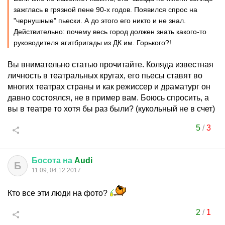
зажглась в грязной пене 90-х годов. Появился спрос на
"чернушные" пьески. А до этого его никто и не знал.
Действительно: почему весь город должен знать какого-то
руководителя агитбригады из ДК им. Горького?!
Вы внимательно статью прочитайте. Коляда известная
личность в театральных кругах, его пьесы ставят во
многих театрах страны и как режиссер и драматург он
давно состоялся, не в пример вам. Боюсь спросить, а
вы в театре то хотя бы раз были? (кукольный не в счет)
5
/
3
Босота
на
Audi
Б
11:09, 04.12.2017
Кто все эти люди на фото?
2
/
1