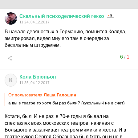
Скальный
психоделический
гекко
11:24, 04.12.2017
В начале девяностых в Германию, помнится Коляда,
эмигрировал, видел мну его там в очереди за
бесплатным штруделем.
6
/
1
Кола
Брюньон
К
11:35, 04.12.2017
От пользователя
Леша Галошин
а вы в театре то хотя бы раз были? (кукольный не в счет)
Кстати, был. И не раз: в 70-е годы я бывал на
спектаклях всех московских театров, начиная с
Большого и заканчивая театром мимики и жеста. И в
театре кукол Сергея Образцова был (хоть он и не в