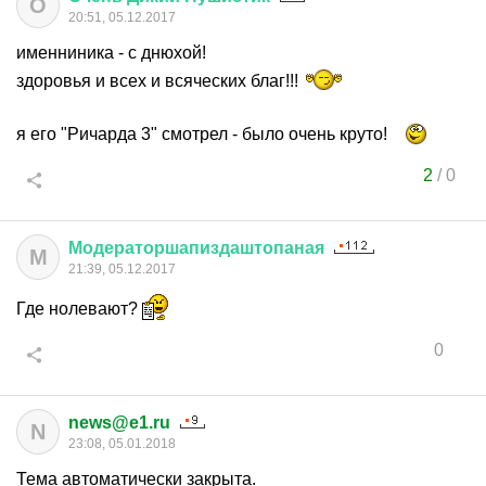
О
20:51, 05.12.2017
именниника - с днюхой!
здоровья и всех и всяческих благ!!!
я его "Ричарда 3" смотрел - было очень круто!
2
/
0
Модераторшапиздаштопаная
М
21:39, 05.12.2017
Где нолевают?
0
news@e1.ru
N
23:08, 05.01.2018
Тема автоматически закрыта.