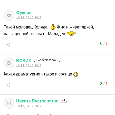
Фуксия
!
Ф
10:13, 04.12.2017
Такой молодец Коляда..
Жил и живет яркой,
насыщенной жизнью... Маладец
6
/
1
ВОВИК
.
В
10:14, 04.12.2017
Какая драматургия - такое и солнце
3
/
1
Никита
Пустосвятов
Н
10:16, 04.12.2017