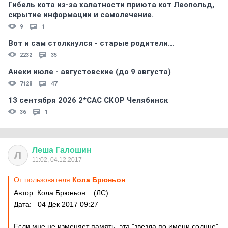
Гибель кота из-за халатности приюта кот Леопольд,
скрытиe информации и самолечение.
9
1
Вот и сам столкнулся - старые родители...
2232
35
Анеки июле - августовские (до 9 августа)
7128
47
13 сентября 2026 2*CAC СКОР Челябинск
36
1
Леша
Галошин
Л
11:02, 04.12.2017
От пользователя
Кола Брюньон
Автор: Кола Брюньон (ЛС)
Дата: 04 Дек 2017 09:27
Если мне не изменяет память, эта "звезда по имени солнце"