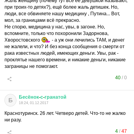
Жаль женщину (почему тут все её девушкой называют,
при троих-то детях?), ещё более жаль детишек. Но,
люди, все обвиняете нашу медицину , Путина... Вот,
мол, за границами всё прекрасно.
Не спорю, медицина у нас, увы, в загоне. Но,
вспомните, только что похоронили Задорнова,
Хворостовского
- а уж они лечились ТАМ, и денег
не жалели, и что? И без конца сообщения о смерти от
рака известных людей, имеющих деньги. Увы, рак -
проклятье нашего времени, и никакие деньги, никакие
заграницы не помогают.
40
/
0
Бесёнок
-
с
-
гранатой
Б
18:24, 01.12.2017
Краснотуринск. 26 лет. Четверо детей. Что-то не жалко
ни разу.
4
/
47