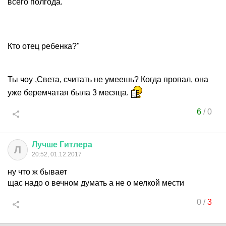
всего полгода.
Кто отец ребенка?"
Ты чоу ,Света, считать не умеешь? Когда пропал, она
уже беремчатая была 3 месяца.
6
/
0
Лучше
Гитлера
Л
20:52, 01.12.2017
ну что ж бывает
щас надо о вечном думать а не о мелкой мести
0
/
3