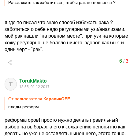
Расскажите как заботиться , чтобы рак не появился ?
я где-то писал что знаю способ избежать рака ?
заботиться о себе надо регулярными узи/анализами.
мой рак нашли "на ровном месте", при узи на которые
хожу регулярно. не болело ничего. здоров как бык. и
один черт - "рак".
6
/
3
TorukMakto
T
18:55, 01.12.2017
От пользователя
КарасикOFF
плоды реформ....
реформаторов! просто нужно делать правильный
выбор на выборах, а его к сожалению непонятно как
делать. но уже не оставлять нынешнего, этото точно.