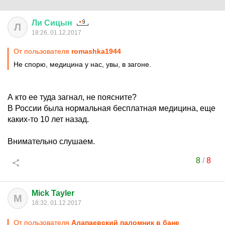
Ли
Сицын
Л
18:26, 01.12.2017
От пользователя
romashka1944
Не спорю, медицина у нас, увы, в загоне.
А кто ее туда загнал, не поясните?
В России была нормальная бесплатная медицина, еще
каких-то 10 лет назад.
Внимательно слушаем.
8
/
8
Mick Tayler
M
18:32, 01.12.2017
От пользователя
Aлапаевский паломник в банe