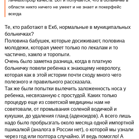
личных/проф качеств. Вот и получается, что в больничке в
области никто ничего не умеет и не знает и покерфейс
всегда
Те, кто работают в Екб, нормальные в муниципальных
больничках?
Половина бабушек, которые досиживают, половина
молодежи, которая умеет только по лекалам и то
частично, хамло и торопыги.
Очень было заметна разница, когда в платную
больничку повели ребенка к знающему неврологу,
которая как в этой истории почти сходу много чего
полезного и правильного рассказала.
Так же были попытки вылечить заложенность носа у
ребенка, несвязанную с простудой. Каких только
процедур еще из советской медицины нам не
советовали, от промывания соленой водичкой и
кукушки, до удаления гланд (аденоидов). А всего лишь
надо было пробрызгать около месяца одной импортной
пшикалкой (аналога в России нет), о которой мы узнали
через год или полтора случайно. И ведь помогло! А