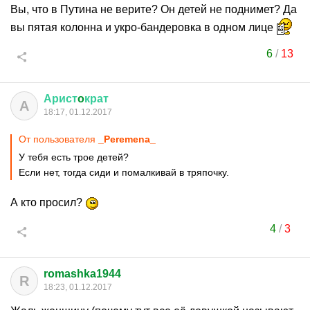
Вы, что в Путина не верите? Он детей не поднимет? Да
вы пятая колонна и укро-бандеровка в одном лице
6
/
13
Арист
o
крат
А
18:17, 01.12.2017
От пользователя
_Peremena_
У тебя есть трое детей?
Если нет, тогда сиди и помалкивай в тряпочку.
А кто просил?
4
/
3
romashka1944
R
18:23, 01.12.2017