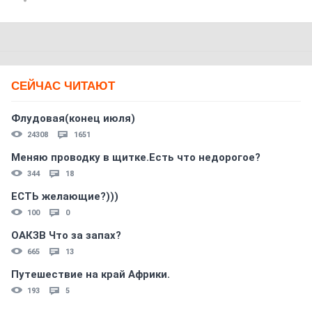
СЕЙЧАС ЧИТАЮТ
Флудовая(конец июля)
24308
1651
Меняю проводку в щитке.Есть что недорогое?
344
18
ЕСТЬ желающие?)))
100
0
ОАКЗВ Что за запах?
665
13
Путешествие на край Африки.
193
5