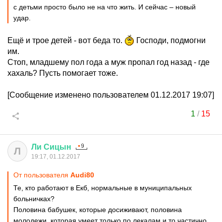
с детьми просто было не на что жить. И сейчас – новый
удар.
Ещё и трое детей - вот беда то.
Господи, подмогни
им.
Стоп, младшему пол года а муж пропал год назад - где
хахаль? Пусть помогает тоже.
[Сообщение изменено пользователем 01.12.2017 19:07]
1
/
15
Ли
Сицын
Л
19:17, 01.12.2017
От пользователя
Audi80
Те, кто работают в Екб, нормальные в муниципальных
больничках?
Половина бабушек, которые досиживают, половина
молодежи, которая умеет только по лекалам и то частично,