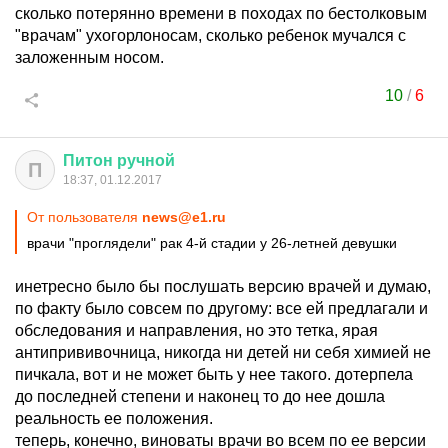
сколько потерянно времени в походах по бестолковым
"врачам" ухогорлоносам, сколько ребенок мучался с
заложенным носом.
10
/
6
Питон
ручной
П
18:37, 01.12.2017
От пользователя
news@e1.ru
врачи "проглядели" рак 4-й стадии у 26-летней девушки
инетресно было бы послушать версию врачей и думаю,
по факту было совсем по другому: все ей предлагали и
обследования и направления, но это тетка, ярая
антипрививочница, никогда ни детей ни себя химией не
пичкала, вот и не может быть у нее такого. дотерпела
до последней степени и наконец то до нее дошла
реальность ее положения.
теперь, конечно, виноваты врачи во всем по ее версии