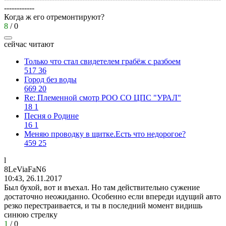
------------
Когда ж его отремонтируют?
8
/
0
сейчас читают
Только что стал свидетелем грабёж с разбоем
517
36
Город без воды
669
20
Re: Племеннoй смoтр РOO CO ЦПС "УРАЛ"
18
1
Песня о Родине
16
1
Меняю проводку в щитке.Есть что недорогое?
459
25
l
8LeViaFaN6
10:43, 26.11.2017
Был бухой, вот и въехал. Но там действительно сужение
достаточно неожиданно. Особенно если впереди идущий авто
резко перестраивается, и ты в последний момент видишь
синюю стрелку
1
/
0