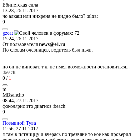
Ебипетская
сила
13:28, 26.11.2017
чо алкаш или нихрена не видно было?
:ultra:
0
gzcat
15:24, 26.11.2017
От пользователя
news@e1.ru
По словам очевидцев, водитель был пьян.
но он не виноват, т.к. не имел возможности остановиться...
:beach:
0
/
1
m
MBsancho
08:44, 27.11.2017
фоколярис это диагноз
:beach:
0
Позывной
Тува
11:56, 27.11.2017
я там в пятниццу и вчерась по трезвяне то кое как проверил
дорожники ушлёпки всё лето ждали а щас ремонт моста