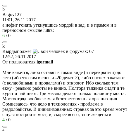
b
Bagov127
11:01, 26.11.2017
а нефиг гонять уткнувшись мордой в зад. и в прямом и в
переносном смысле
:ultra:
6
/
0
k
K
ырдыподжег
12:52, 26.11.2017
От пользователя
igormail
Мне кажется, либо оставят в таком виде (и перекрытый) до
лета (ибо что там в снег и -20 делать?), либо наспех закатают
(с колдобинами и провалами) и откроют. Ибо сколько там
езжу - реально работы не видно. Полтора таджика сидят и те
курят и чай пьют. Три месяца делают только половину моста.
Мостоотряд вообще самая безответственная организация.
Сомневаюсь, что дело в технологиях - проблема в
раздолбайстве. В цивилизованных странах за это время могут
с нуля построить мост, и, скорее всего, за те же деньги
4
/
0
е