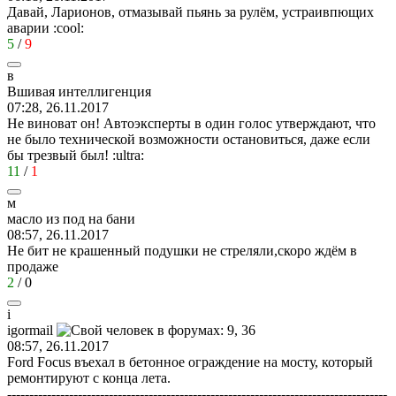
Давай, Ларионов, отмазывай пьянь за рулём, устраивпющих
аварии
:cool:
5
/
9
в
Вшивая
интеллигенция
07:28, 26.11.2017
Не виноват он! Автоэксперты в один голос утверждают, что
не было технической возможности остановиться, даже если
бы трезвый был!
:ultra:
11
/
1
м
масло
из
под
на
бани
08:57, 26.11.2017
Не бит не крашенный подушки не стреляли,скоро ждём в
продаже
2
/
0
i
igormail
08:57, 26.11.2017
Ford Focus въехал в бетонное ограждение на мосту, который
ремонтируют с конца лета.
--------------------------------------------------------------------------------------