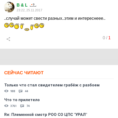
B & L
23:22, 25.11.2017
..случай может свести разных..этим и интереснеее..
0
/
1
СЕЙЧАС ЧИТАЮТ
Только что стал свидетелем грабёж с разбоем
988
44
Что то прилетело
3761
74
Re: Племеннoй смoтр РOO CO ЦПС "УРАЛ"