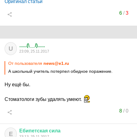
Оригинал статьи
6
/
3
......(\__/)......
U
23:09, 25.11.2017
От пользователя
news@e1.ru
А школьный учитель потерпел обидное поражение.
Ну ещё бы.
Стоматологи зубы удалять умеют.
8
/
0
Ебипетская
сила
Е
23:13, 25.11.2017