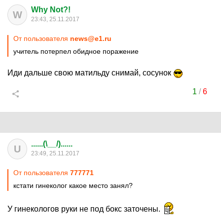
Why Not?!
W
23:43, 25.11.2017
От пользователя
news@e1.ru
учитель потерпел обидное поражение
Иди дальше свою матильду снимай, сосунок
1
/
6
......(\__/)......
U
23:49, 25.11.2017
От пользователя
777771
кстати гинеколог какое место занял?
У гинекологов руки не под бокс заточены.