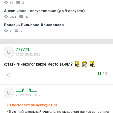
60
2
Анеки июле - августовские (до 9 августа)
7522
47
Болезнь Вильсона-Коновалова
3
0
777771
U
23:23, 25.11.2017
кстати гинеколог какое место занял?
11
/
0
......(\__/)......
U
23:29, 25.11.2017
От пользователя
news@e1.ru
46-летний школьный учитель, не выдержал натиск соперника