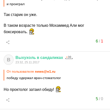
и проиграл
Так старик он уже.
В таком возрасте только Мохаммед Али мог
боксировать.
6
/
1
Выхухоль
в
сандаликах
В
23:32, 25.11.2017
От пользователя
news@e1.ru
победу одержал врач-стоматолог
Но проктолог затаил обиду!
5
/
0