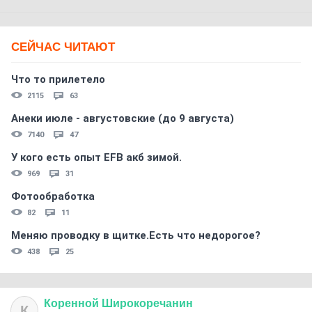
СЕЙЧАС ЧИТАЮТ
Что то прилетело
2115
63
Анеки июле - августовские (до 9 августа)
7140
47
У кого есть опыт EFB акб зимой.
969
31
Фотообработка
82
11
Меняю проводку в щитке.Есть что недорогое?
438
25
Коренной
Широкоречанин
К