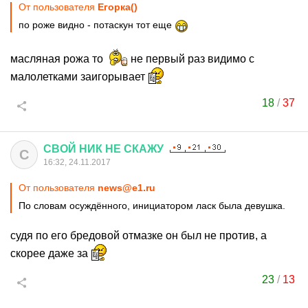
От пользователя
Егорка()
по роже видно - потаскун тот еще
масляная рожа то
не первый раз видимо с
малолетками заигорывает
18
/
37
СВОЙ
НИК
НЕ
СКАЖУ
С
16:32, 24.11.2017
От пользователя
news@e1.ru
По словам осуждённого, инициатором ласк была девушка.
судя по его бредовой отмазке он был не против, а
скорее даже за
23
/
13