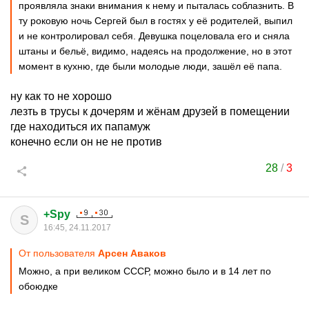
проявляла знаки внимания к нему и пыталась соблазнить. В
ту роковую ночь Сергей был в гостях у её родителей, выпил
и не контролировал себя. Девушка поцеловала его и сняла
штаны и бельё, видимо, надеясь на продолжение, но в этот
момент в кухню, где были молодые люди, зашёл её папа.
ну как то не хорошо
лезть в трусы к дочерям и жёнам друзей в помещении
где находиться их папамуж
конечно если он не не против
28
/
3
+Spy
S
16:45, 24.11.2017
От пользователя
Арсен Аваков
Можно, а при великом СССР, можно было и в 14 лет по
обоюдке