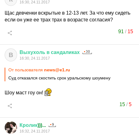
16:30, 24.11.2017
Щас девченки вскрытые в 12-13 лет. За что ему сидеть
если он уже ее трах трах в возрасте согласия?
91
/
15
Выхухоль
в
сандаликах
В
16:30, 24.11.2017
От пользователя
news@e1.ru
Суд отказался скостить срок уральскому шоумену
Шоу маст гоу он!
15
/
5
Кролик
)))...
16:32, 24.11.2017