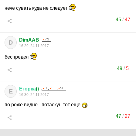
нече сувать куда не следует
45
/
47
DimAAB
D
16:29, 24.11.2017
беспредел
49
/
5
Егорка
()
Е
16:30, 24.11.2017
по роже видно - потаскун тот еще
47
/
27