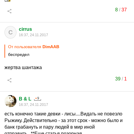
8
/
37
cirrus
C
16:37, 24.11.2017
От пользователя
DimAAB
беспредел
жертва шантажа
39
/
1
B & L
16:37, 24.11.2017
есть конечно такие девки - лисы....Видать не повезло
Рыжику. Действительно - за этот срок - можно было и
банк грабануть и пару людей в мир иной
отправить...**Еще статья позорная..