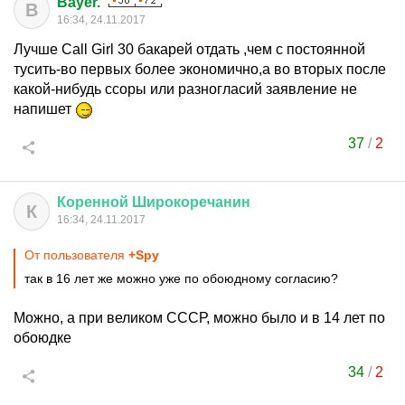
Bayer.
B
16:34, 24.11.2017
Лучше Call Girl 30 бакарей отдать ,чем с постоянной
тусить-во первых более экономично,а во вторых после
какой-нибудь ссоры или разногласий заявление не
напишет
37
/
2
Коренной
Широкоречанин
К
16:34, 24.11.2017
От пользователя
+Spy
так в 16 лет же можно уже по обоюдному согласию?
Можно, а при великом СССР, можно было и в 14 лет по
обоюдке
34
/
2