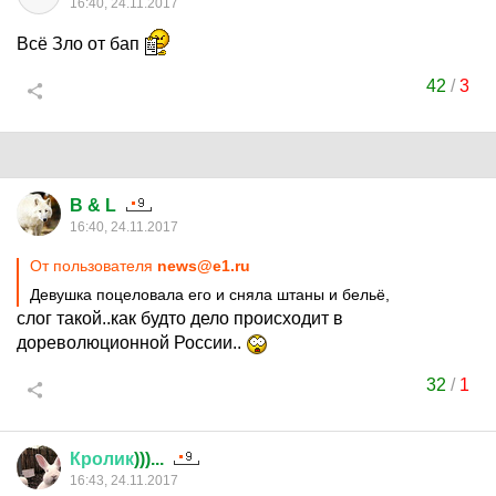
16:40, 24.11.2017
Всё Зло от бап
42
/
3
B & L
16:40, 24.11.2017
От пользователя
news@e1.ru
Девушка поцеловала его и сняла штаны и бельё,
слог такой..как будто дело происходит в
дореволюционной России..
32
/
1
Кролик
)))...
16:43, 24.11.2017