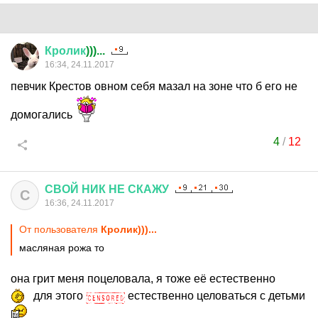
Кролик
)))...
16:34, 24.11.2017
певчик Крестов овном себя мазал на зоне что б его не
домогались
4
/
12
СВОЙ
НИК
НЕ
СКАЖУ
С
16:36, 24.11.2017
От пользователя
Кролик)))...
масляная рожа то
она грит меня поцеловала, я тоже её естественно
для этого
естественно целоваться с детьми