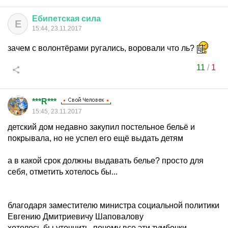
Ебипетская
сила
Е
15:44, 23.11.2017
зачем с волонтёрами ругались, воровали что ль?
11
/
1
***R***
15:45, 23.11.2017
детский дом недавно закупил постельное бельё и
покрывала, но не успел его ещё выдать детям
а в какой срок должны выдавать белье? просто для
себя, отметить хотелось бы...
благодаря заместителю министра социальной политики
Евгению Дмитриевичу Шаповалову
хотелось бы уточнить, почему все эти тумбочки