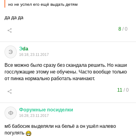
но не успел его ещё выдать детям
да да да
8
/
0
Э
da
Э
16:18, 23.11.2017
Все можно было сразу без скандала решить. Но наши
госслужащие этому не обучены. Часто вообще только
от пинка нормально работать начинают.
11
/
0
Форумные
посиделки
Ф
16:28, 23.11.2017
мб бабосик выделяли на бельё а он ушёл налево
погулять