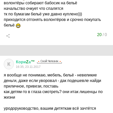
волонтёры собирают бабосик на бельё
начальство очкует что спалятся
тк по бумагам бельё уже давно куплено)))
приходится отгонять волонтёров и срочно покупать
бельё
20
/
0
Кори
Z
а
™
К
16:35, 23.11.2017
я вообще не понимаю, мебель, бельё - невеликие
деньги, даже если уворовал - дак подешевле найди
приличное, привези, поставь
как детям-то в глаза смотреть? они итак лишенцы по
жизни
уродоруководство, вашим дитяткам всё зачтётся