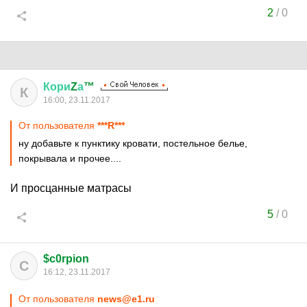
2
/
0
Кори
Z
а
™
К
16:00, 23.11.2017
От пользователя
***R***
ну добавьте к пунктику кровати, постельное белье,
покрывала и прочее....
И просцанные матрасы
5
/
0
$c0rpion
C
16:12, 23.11.2017
От пользователя
news@e1.ru