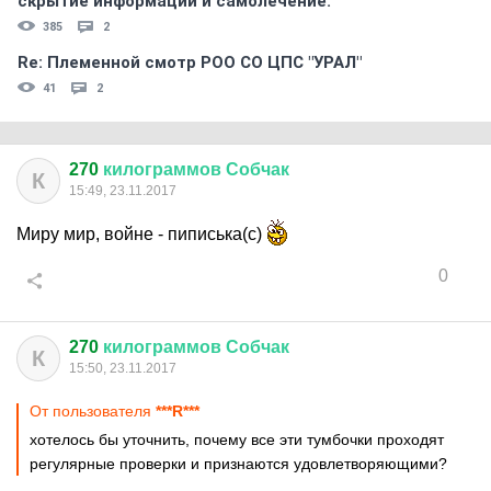
скрытиe информации и самолечение.
385
2
Re: Племеннoй смoтр РOO CO ЦПС "УРАЛ"
41
2
270
килограммов
Собчак
К
15:49, 23.11.2017
Миру мир, войне - пиписька(с)
0
270
килограммов
Собчак
К
15:50, 23.11.2017
От пользователя
***R***
хотелось бы уточнить, почему все эти тумбочки проходят
регулярные проверки и признаются удовлетворяющими?