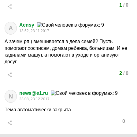
1
/
0
Aensy
A
13:52, 23.11.2017
А зачем рпц вмешивается в дела семей? Пусть
помогают хосписам, домам ребенка, больницам. И не
кадилами машут, а помогают в уходе и организуют
досуг.
2
/
0
news@e1.ru
N
23:08, 23.12.2017
Тема автоматически закрыта.
0