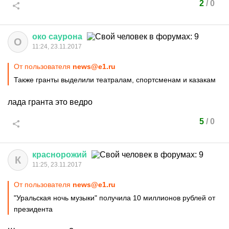
2
/
0
око
саурона
О
11:24, 23.11.2017
От пользователя
news@e1.ru
Также гранты выделили театралам, спортсменам и казакам
лада гранта это ведро
5
/
0
краснорожий
К
11:25, 23.11.2017
От пользователя
news@e1.ru
"Уральская ночь музыки" получила 10 миллионов рублей от
президента