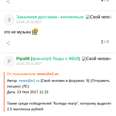
4
/
0
Заказчики
доставки
-
конченные
З
13:10, 23.11.2017
это не музыка
1
/
0
Pipa86 (
фан
-
клуб
Лиды
с
ЖБИ
)
P
13:22, 23.11.2017
От пользователя
news@e1.ru
Автор:
news@e1.ru
[Свой человек в форумах: 9] (Отправить
письмо) (ЛС)
Дата: 23 Ноя 2017 11:15
Также среди победителей "Коляда-театр", которому выделят
2,5 миллиона рублей