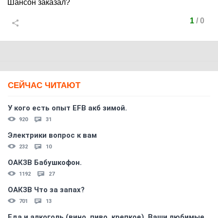
Шансон заказал?
1
/
0
СЕЙЧАС ЧИТАЮТ
У кого есть опыт EFB акб зимой.
920
31
Электрики вопрос к вам
232
10
ОАКЗВ Бабушкофон.
1192
27
ОАКЗВ Что за запах?
701
13
Еда и алкоголь (вино, пиво, крепкое). Ваши любимые