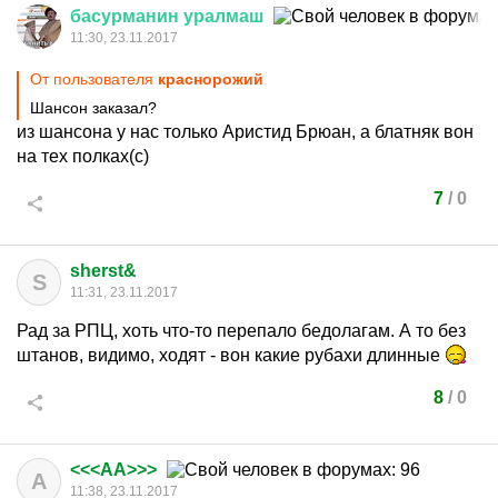
басурманин
уралмаш
11:30, 23.11.2017
От пользователя
краснорожий
Шансон заказал?
из шансона у нас только Аристид Брюан, а блатняк вон
на тех полках(с)
7
/
0
sherst&
S
11:31, 23.11.2017
Рад за РПЦ, хоть что-то перепало бедолагам. А то без
штанов, видимо, ходят - вон какие рубахи длинные
8
/
0
<<<AA>>>
A
11:38, 23.11.2017