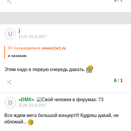
}
U
11:23, 23.11.2017
От пользователя
news@e1.ru
и казакам.
Этим надо в первую очередь давать.
6
/
1
=DMX=
D
11:24, 23.11.2017
Все ждем мега большой концерт!!! Кудряш давай, не
обломай...