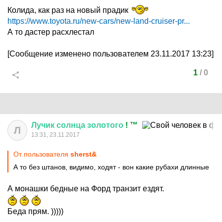
Колида, как раз на новый прадик
https://www.toyota.ru/new-cars/new-land-cruiser-pr...
А то дастер расхлестал
[Сообщение изменено пользователем 23.11.2017 13:23]
1
/
0
Лучик
солнца
золотого
! ™
Л
13:31, 23.11.2017
От пользователя
sherst&
А то без штанов, видимо, ходят - вон какие рубахи длинные
А монашки бедные на Форд транзит ездят.
Беда прям. )))))