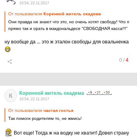
10:54, 22.11.2017
От пользователя
Коренной житель окадема
Они правда не знают что это, но очень хотят свободу! Что п
прямо так и орать в макдональдесе "СВОБОДНАЯ касса!!!"
ну вообще да ... это ж эталон свободы для овальненка
0
/
4
Коренной
житель
окадема
К
10:54, 22.11.2017
От пользователя
частая гостья
Так помоги родителям то, не жмись!
Вот еще! Тогда ж на водку не хватит! Довел страну