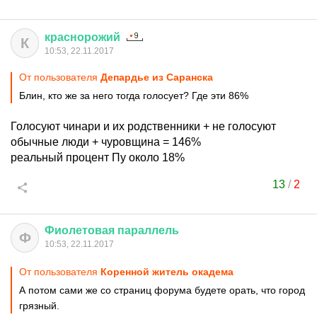
краснорожий
К
10:53, 22.11.2017
От пользователя
Депардье из Саранска
Блин, кто же за него тогда голосует? Где эти 86%
Голосуют чинари и их родственники + не голосуют
обычные люди + чуровщина = 146%
реальный процент Пу около 18%
13
/
2
Фиолетовая
параллель
Ф
10:53, 22.11.2017
От пользователя
Коренной житель окадема
А потом сами же со страниц форума будете орать, что город
грязный.