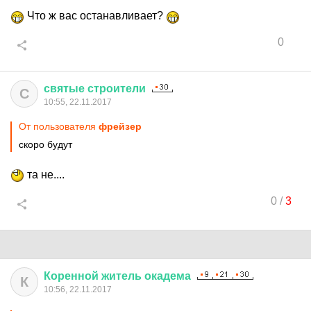
Что ж вас останавливает?
0
святые
строители
С
10:55, 22.11.2017
От пользователя
фрейзер
скоро будут
та не....
0
/
3
Коренной
житель
окадема
К
10:56, 22.11.2017