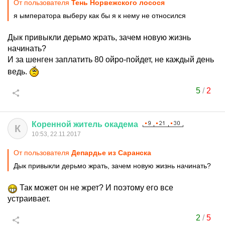
От пользователя
Тень Норвежского лосося
я ымператора выберу как бы я к нему не относился
Дык привыкли дерьмо жрать, зачем новую жизнь
начинать?
И за шенген заплатить 80 ойро-пойдет, не каждый день
ведь.
5
/
2
Коренной
житель
окадема
К
10:53, 22.11.2017
От пользователя
Депардье из Саранска
Дык привыкли дерьмо жрать, зачем новую жизнь начинать?
Так может он не жрет? И поэтому его все
устраивает.
2
/
5