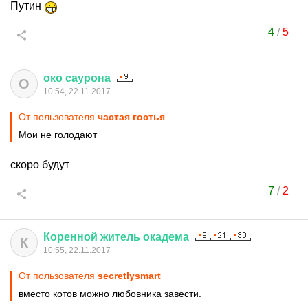
Путин
4
/
5
око
саурона
О
10:54, 22.11.2017
От пользователя
частая гостья
Мои не голодают
скоро будут
7
/
2
Коренной
житель
окадема
К
10:55, 22.11.2017
От пользователя
secretlysmart
вместо котов можно любовника завести.