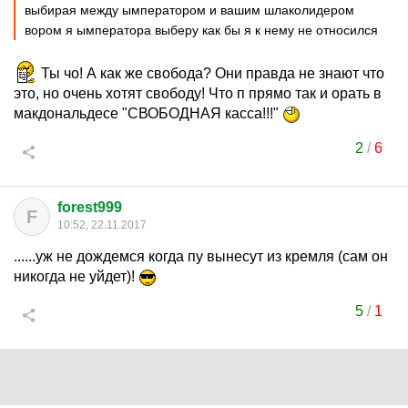
выбирая между ымператором и вашим шлаколидером
вором я ымператора выберу как бы я к нему не относился
Ты чо! А как же свобода? Они правда не знают что
это, но очень хотят свободу! Что п прямо так и орать в
макдональдесе "СВОБОДНАЯ касса!!!"
2
/
6
forest999
F
10:52, 22.11.2017
......уж не дождемся когда пу вынесут из кремля (сам он
никогда не уйдет)!
5
/
1