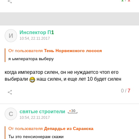
Инспектор
П
1
И
10:54, 22.11.2017
От пользователя
Тень Норвежского лосося
я ымператора выберу
когда император силен, он не нуждаетсо чтоп его
выбирали
наш силен, и еще лет 10 будет силен
0
/
7
святые
строители
С
10:54, 22.11.2017
От пользователя
Депардье из Саранска
Ты это пенсионерам скажи