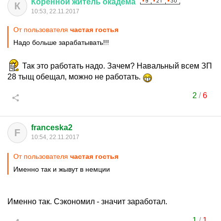
Коренной
житель
окадема
К
10:53, 22.11.2017
От пользователя
частая гостья
Надо больше зарабатывать!!!
Так это работать надо. Зачем? Навальный всем ЗП
28 тыщ обещал, можно не работать.
2
/
6
franceska2
F
10:54, 22.11.2017
От пользователя
частая гостья
Именно так и жывут в немции
Именно так. Сэкономил - значит заработал.
1
/
1