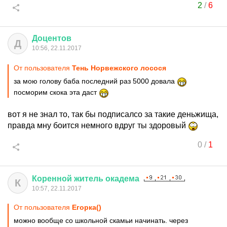
2
/
6
Доцентов
Д
10:56, 22.11.2017
От пользователя
Тень Норвежского лосося
за мою голову баба последний раз 5000 довала
посморим скока эта даст
вот я не знал то, так бы подписалсо за такие деньжища,
правда мну боится немного вдруг ты здоровый
0
/
1
Коренной
житель
окадема
К
10:57, 22.11.2017
От пользователя
Егорка()
можно вообще со школьной скамьи начинать. через