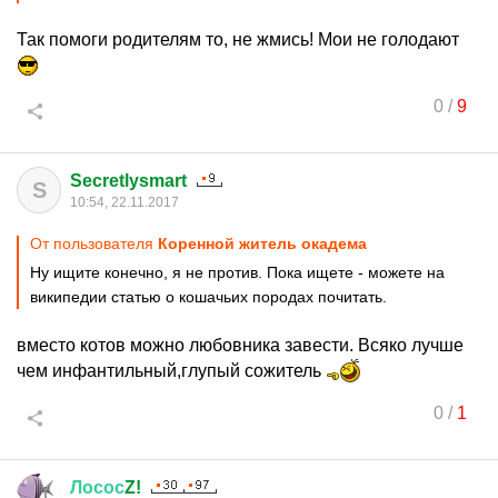
Так помоги родителям то, не жмись! Мои не голодают
0
/
9
Secretlysmart
S
10:54, 22.11.2017
От пользователя
Коренной житель окадема
Ну ищите конечно, я не против. Пока ищете - можете на
википедии статью о кошачьих породах почитать.
вместо котов можно любовника завести. Всяко лучше
чем инфантильный,глупый сожитель
0
/
1
Лосос
Z!