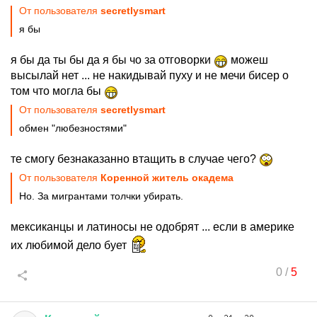
От пользователя
secretlysmart
я бы
я бы да ты бы да я бы чо за отговорки
можеш
высылай нет ... не накидывай пуху и не мечи бисер о
том что могла бы
От пользователя
secretlysmart
обмен "любезностями"
те смогу безнаказанно втащить в случае чего?
От пользователя
Коренной житель окадема
Но. За мигрантами толчки убирать.
мексиканцы и латиносы не одобрят ... если в америке
их любимой дело бует
0
/
5