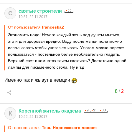
святые
строители
С
10:51, 22.11.2017
От пользователя
franceska2
Экономить надо! Нечего каждый жень под душем мыться,
это и для здоровья вредно. Воду после мытья пола можно
использовать чтобы унизаз смывать. Утюгом можно пореже
пользоваться - постельное белье необязательно гладить.
Верхний свет в комнатах зачем включать? Достаточно одной
лампы для письменного стола. Ну и т.д
Именно так и жывут в немции
8
/
2
Коренной
житель
окадема
К
10:52, 22.11.2017
От пользователя
Тень Норвежского лосося