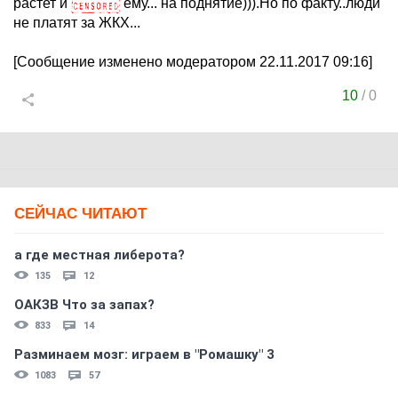
растет и
ему... на поднятие))).Но по факту..люди
не платят за ЖКХ...
[Сообщение изменено модератором 22.11.2017 09:16]
10
/
0
СЕЙЧАС ЧИТАЮТ
а где местная либерота?
135
12
ОАКЗВ Что за запах?
833
14
Разминаем мозг: играем в "Ромашку" 3
1083
57