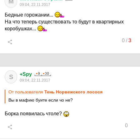
М
09:04, 22.11.2017
Бедные горожании...
На что теперь существовать то будут в квартирных
коробушках...
0
/
3
+Spy
S
09:04, 22.11.2017
От пользователя
Тень Норвежского лосося
Вы в мафию буите если чо не?
Борка появилась чтоле?
0