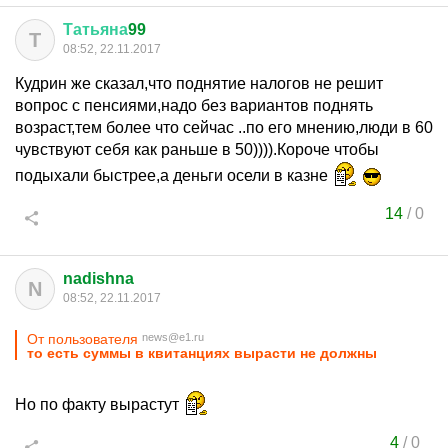
Татьяна
99
Т
08:52, 22.11.2017
Кудрин же сказал,что поднятие налогов не решит
вопрос с пенсиями,надо без вариантов поднять
возраст,тем более что сейчас ..по его мнению,люди в 60
чувствуют себя как раньше в 50)))).Короче чтобы
подыхали быстрее,а деньги осели в казне
14
/
0
nadishna
N
08:52, 22.11.2017
От пользователя
news@e1.ru
то есть суммы в квитанциях вырасти не должны
Но по факту вырастут
4
/
0