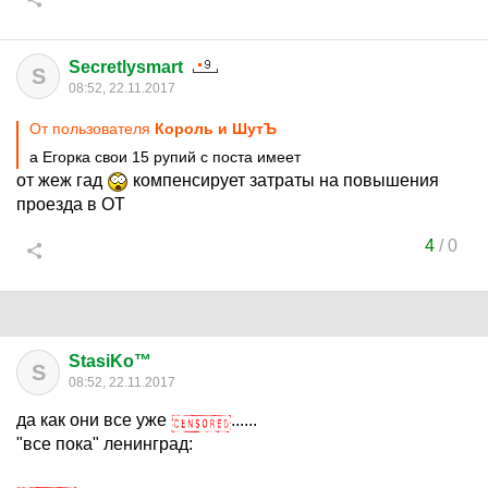
Secretlysmart
S
08:52, 22.11.2017
От пользователя
Король и ШутЪ
а Егорка свои 15 рупий с поста имеет
от жеж гад
компенсирует затраты на повышения
проезда в ОТ
4
/
0
StasiKo™
S
08:52, 22.11.2017
да как они все уже
......
"все пока" ленинград: