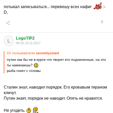
потыкал записываться... перевешу всех нафиг
:-
D,
0
LogoTIP2
L
09:10, 22.11.2017
От пользователя
secretlysmart
путин как бы не в курсе что творят его подчиненные, на это
ты намекаешь?
рыба гниет с головы
Сталин знал, наводил порядок. Его кровавым тираном
кличут.
Путин знает, порядок не наводит. Опять не нравится.
Не угодить.