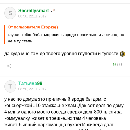
Secretlysmart
S
08:50, 22.11.2017
От пользователя
Егорка()
глупая тебю баба. моросишь вроде правильно и логично, но
не в ту степь
да куда мне там до твоего уровня глупости и тупости
9
/
0
Татьяна
99
Т
08:50, 22.11.2017
у нас по дому,а это приличный вроде бы дом..с
консьержкой ..10 этажка..не хлам .Дак вот долг по дому
4 млн,у одного моего соседа сверху долг 800 тысяч за
коммуналку..живет в трешке..их там 4 человека
живет..бывший наркоман,ща бухает.И живет,а долг