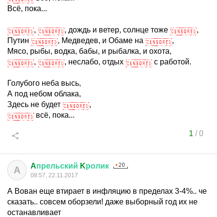
Всё, пока...
,
, дождь и ветер, солнце тоже
,
Путин
, Медведев, и Обаме на
,
Мясо, рыбы, водка, бабы, и рыбалка, и охота,
,
, неслабо, отдых
с работой.
Голубого неба высь,
А под небом облака,
Здесь не будет
,
всё, пока...
1
/
0
A
прельский
K
ролик
A
08:57, 22.11.2017
А Вован еще втирает в инфляцию в пределах 3-4%.. че
сказать.. совсем оборзели! даже выборный год их не
останавливает