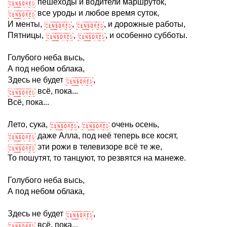
пешеходы и водители маршруток,
все уроды и любое время суток,
И менты,
,
, и дорожные работы,
Пятницы,
,
, и особенно субботы.
Голубого неба высь,
А под небом облака,
Здесь не будет
,
всё, пока...
Всё, пока...
Лето, сука,
,
очень осень,
даже Алла, под неё теперь все косят,
эти рожи в телевизоре всё те же,
То пошутят, то танцуют, то резвятся на манеже.
Голубого неба высь,
А под небом облака,
Здесь не будет
,
всё, пока...