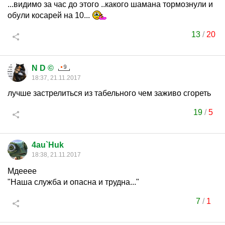
...видимо за час до этого ..какого шамана тормознули и
обули косарей на 10...
13
/
20
N D ©
18:37, 21.11.2017
лучше застрелиться из табельного чем заживо сгореть
19
/
5
4au`Huk
18:38, 21.11.2017
Мдееее
"Наша служба и опасна и трудна..."
7
/
1