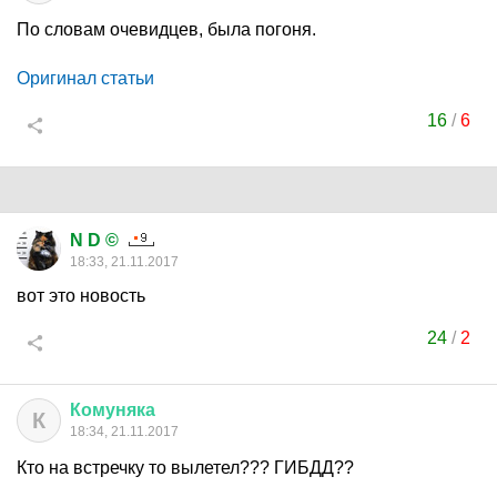
По словам очевидцев, была погоня.
Оригинал статьи
16
/
6
N D ©
18:33, 21.11.2017
вот это новость
24
/
2
Комуняка
К
18:34, 21.11.2017
Кто на встречку то вылетел??? ГИБДД??