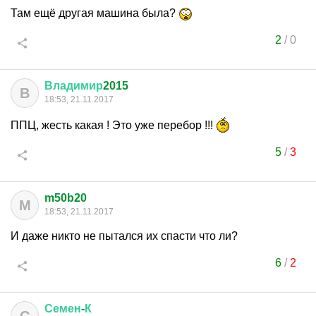
Там ещё другая машина была?
2
/
0
Владимир
2015
В
18:53, 21.11.2017
ППЦ, жесть какая ! Это уже перебор !!!
5
/
3
m50b20
M
18:53, 21.11.2017
И даже никто не пытался их спасти что ли?
6
/
2
Семен
-
К