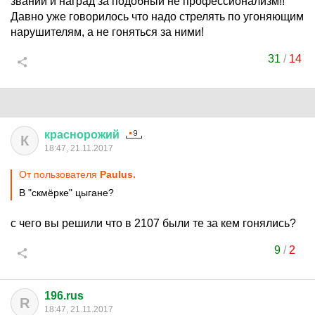
званий и наград за подобный не профессионализм!!
Давно уже говорилось что надо стрелять по угоняющим
нарушителям, а не гоняться за ними!
31
/
14
краснорожий
К
18:47, 21.11.2017
От пользователя
Paulus.
В "скмёрке" цыгане?
с чего вы решили что в 2107 были те за кем гонялись?
9
/
2
196.rus
R
18:47, 21.11.2017