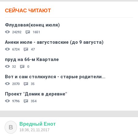
СЕЙЧАС ЧИТАЮТ
Флудовая(конец июля)
24292
1651
Анеки июле - августовские (до 9 августа)
6724
47
пруд на 66-м Квартале
32
0
Вот и сам столкнулся - старые родители...
2070
35
Проект "Домик в деревне"
9796
354
Вредный
Енот
В
18:36, 21.11.2017