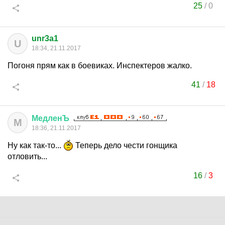
25
/
0
unr3a1
U
18:34, 21.11.2017
Погоня прям как в боевиках. Инспектеров жалко.
41
/
18
МедленЪ
М
18:36, 21.11.2017
Ну как так-то...
Теперь дело чести гонщика
отловить...
16
/
3