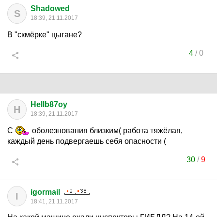
Shadowed
S
18:39, 21.11.2017
В "скмёрке" цыгане?
4
/
0
Hellb87oy
H
18:39, 21.11.2017
С
оболезнования близким( работа тяжёлая,
каждый день подвергаешь себя опасности (
30
/
9
igormail
I
18:41, 21.11.2017