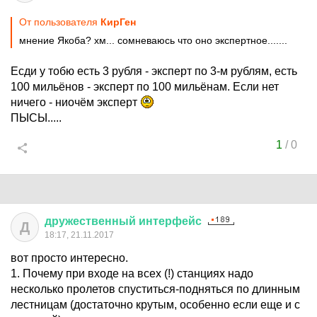
От пользователя
КирГен
мнение Якоба? хм... сомневаюсь что оно экспертное.......
Есди у тобю есть 3 рубля - эксперт по 3-м рублям, есть
100 мильёнов - эксперт по 100 мильёнам. Если нет
ничего - ниочём эксперт
ПЫСЫ.....
1
/
0
дружественный
интерфейс
Д
18:17, 21.11.2017
вот просто интересно.
1. Почему при входе на всех (!) станциях надо
несколько пролетов спуститься-подняться по длинным
лестницам (достаточно крутым, особенно если еще и с