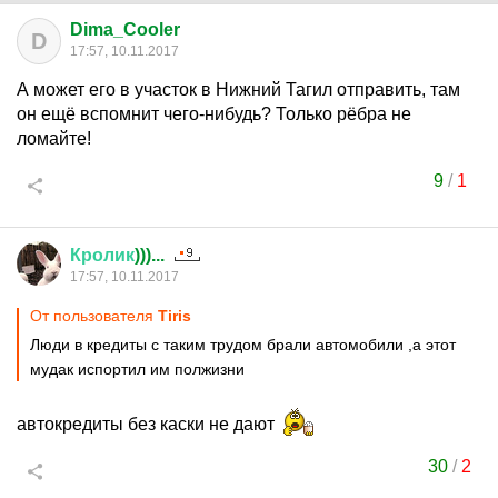
Dima_Cooler
D
17:57, 10.11.2017
А может его в участок в Нижний Тагил отправить, там
он ещё вспомнит чего-нибудь? Только рёбра не
ломайте!
9
/
1
Кролик
)))...
17:57, 10.11.2017
От пользователя
Tiris
Люди в кредиты с таким трудом брали автомобили ,а этот
мудак испортил им полжизни
автокредиты без каски не дают
30
/
2