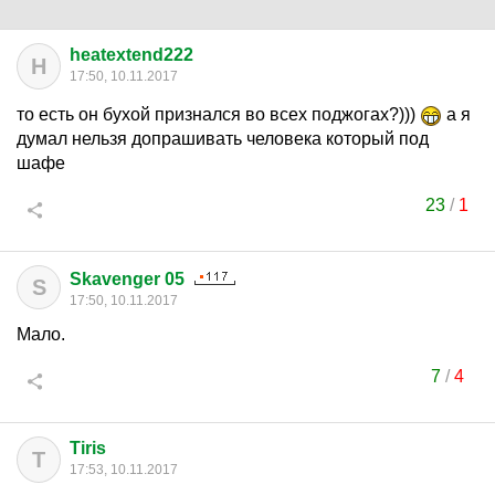
heatextend222
H
17:50, 10.11.2017
то есть он бухой признался во всех поджогах?)))
а я
думал нельзя допрашивать человека который под
шафе
23
/
1
Skavenger 05
S
17:50, 10.11.2017
Мало.
7
/
4
Tiris
T
17:53, 10.11.2017