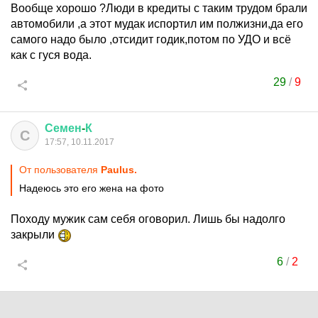
Вообще хорошо ?Люди в кредиты с таким трудом брали
автомобили ,а этот мудак испортил им полжизни,да его
самого надо было ,отсидит годик,потом по УДО и всё
как с гуся вода.
29
/
9
Семен
-
К
С
17:57, 10.11.2017
От пользователя
Paulus.
Надеюсь это его жена на фото
Походу мужик сам себя оговорил. Лишь бы надолго
закрыли
6
/
2