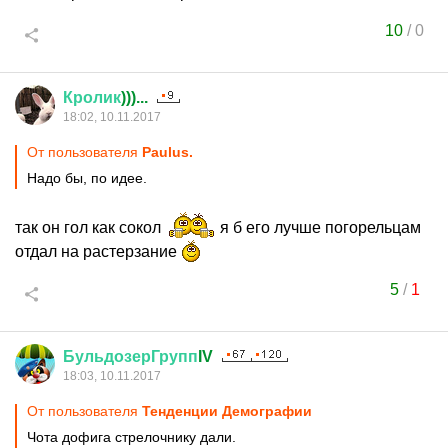
10
/
0
Кролик
)))...
18:02, 10.11.2017
От пользователя
Paulus.
Надо бы, по идее.
так он гол как сокол
я б его лучше погорельцам
отдал на растерзание
5
/
1
БульдозерГрупп
IV
18:03, 10.11.2017
От пользователя
Тенденции Демографии
Чота дофига стрелочнику дали.