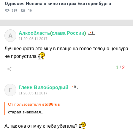
Одиссея Нолана в кинотеатрах Екатеринбурга
329
16
Алкообласть
(
слава
России
)
А
11:20, 05.11.2017
Лучшее фото это мну в плаще на голое тело,но цензура
не пропустила
1
/
2
Гленн
Вилобородый
Г
11:28, 05.11.2017
От пользователя
std96rus
старая знакомая...
А, так она от мну к тебе убегала?