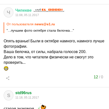
Чипекве
Ч
11:08, 05.11.2017
От пользователя
news@e1.ru
"...лучшим фото октября стала белочка..."
Опять вранье! Были в октябре намного, намного лучше
фотографии.
Ваша белочка, от силы, набрала голосов 200.
Дело в том, что читатели физически не смогут это
проверить...
12
/
0
std96rus
S
11:18, 05.11.2017
старая знакомая...