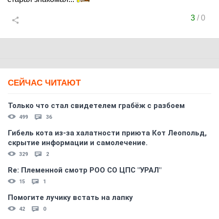
3
/
0
СЕЙЧАС ЧИТАЮТ
Только что стал свидетелем грабёж с разбоем
499
36
Гибель кота из-за халатности приюта Кот Леопольд,
скрытиe информации и самолечение.
329
2
Re: Племеннoй смoтр РOO CO ЦПС "УРАЛ"
15
1
Помогите лучику встать на лапку
42
0