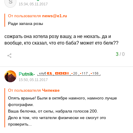
S
15:34, 05.11.2017
От пользователя
news@e1.ru
Ради запаха розы
сожрать она хотела розу вашу, а не нюхать. да и
вообще, кто сказал, что ето баба? может ето белк??
3
/
0
Р
utnik-
15:50, 05.11.2017
От пользователя
Чипекве
Опять вранье! Были в октябре намного, намного лучше
фотографии.
Ваша белочка, от силы, набрала голосов 200.
Дело в том, что читатели физически не смогут это
проверить...