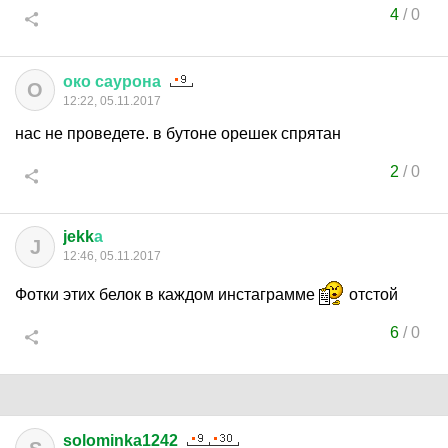
4
/
0
око
саурона
О
12:22, 05.11.2017
нас не проведете. в бутоне орешек спрятан
2
/
0
jekk
а
J
12:46, 05.11.2017
Фотки этих белок в каждом инстаграмме
отстой
6
/
0
solominka1242