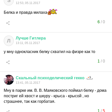
S
12:53, 05.11.2017
Белка и правда милаха
6
/
0
Лучше
Гитлера
Л
13:11, 05.11.2017
у мну однокласник белку схватил на физре как то
1
/
0
Скальный
психоделический
гекко
13:41, 05.11.2017
Мну в парке им. В. В. Маяковского поймал белку - дома
постриг ей хвост и шкуру - крыса - крысой , но
страшнее, так как горбатая.
1
/
5