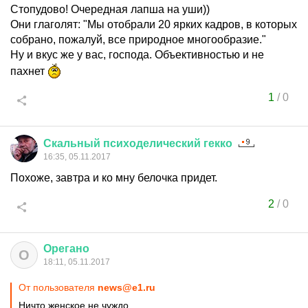
Стопудово! Очередная лапша на уши))
Они глаголят: "Мы отобрали 20 ярких кадров, в которых
собрано, пожалуй, все природное многообразие."
Ну и вкус же у вас, господа. Объективностью и не
пахнет
1
/
0
Скальный
психоделический
гекко
16:35, 05.11.2017
Похоже, завтра и ко мну белочка придет.
2
/
0
Орегано
О
18:11, 05.11.2017
От пользователя
news@e1.ru
Ничто женское не чуждо