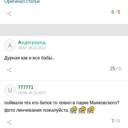
Оригинал статьи
6
/
5
A
ндеграунд
A
10:57, 05.11.2017
Дурная как и все бабы..
25
/
0
777771
U
10:58, 05.11.2017
поймали тех кто белок то ловил в парке Маяковского?
фото линчевания пожалуйста.
7
/
0