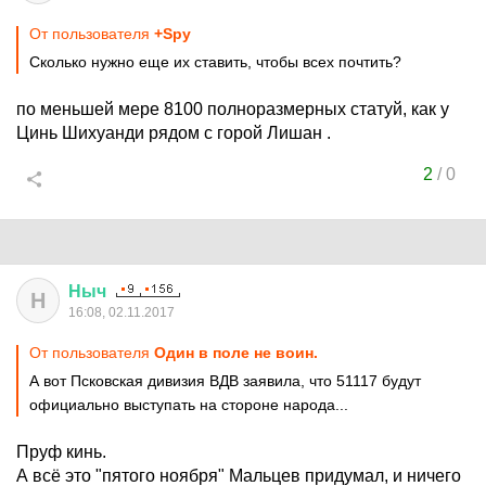
От пользователя
+Spy
Сколько нужно еще их ставить, чтобы всех почтить?
по меньшей мере 8100 полноразмерных статуй, как у
Цинь Шихуанди рядом с горой Лишан .
2
/
0
Ныч
Н
16:08, 02.11.2017
От пользователя
Один в поле не воин.
А вот Псковская дивизия ВДВ заявила, что 51117 будут
официально выступать на стороне народа...
Пруф кинь.
А всё это "пятого ноября" Мальцев придумал, и ничего