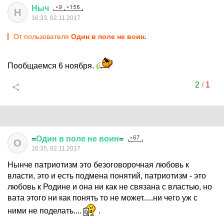
Ныч
Н
16:33, 02.11.2017
От пользователя
Один в поле не воин.
Пообщаемся 6 ноября.
2
/
1
=
Один
в
поле
не
воин
=
О
16:35, 02.11.2017
Нынче патриотизм это безоговорочная любовь к
власти, это и есть подмена понятий, патриотизм - это
любовь к Родине и она ни как не связана с властью, но
вата этого ни как понять то не может.....ни чего уж с
ними не поделать....
.