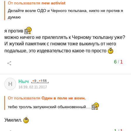
От пользователя
new activist
Делайте возле ОДО и Черного тюльпана, никто не против я
думаю
я против
можно ничего не прилеплять к Черному тюльпану уже?
И жуткий памятник с гномом тоже выкинуть от него
подальше, это издевательство какое-то просто
6
/
1
Ныч
Н
16:39, 02.11.2017
От пользователя
Один в поле не воин.
тебю тролль запукинский обыкновенный....
Умилил.