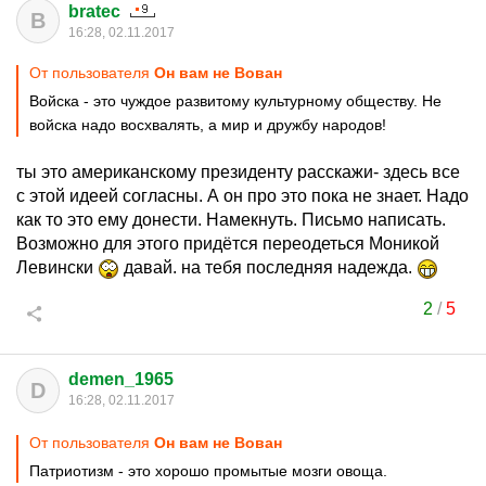
bratec
B
16:28, 02.11.2017
От пользователя
Он вам не Вован
Войска - это чуждое развитому культурному обществу. Не
войска надо восхвалять, а мир и дружбу народов!
ты это американскому президенту расскажи- здесь все
с этой идеей согласны. А он про это пока не знает. Надо
как то это ему донести. Намекнуть. Письмо написать.
Возможно для этого придётся переодеться Моникой
Левински
давай. на тебя последняя надежда.
2
/
5
demen_1965
D
16:28, 02.11.2017
От пользователя
Он вам не Вован
Патриотизм - это хорошо промытые мозги овоща.