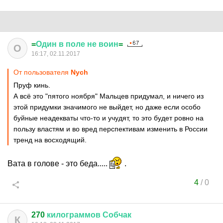
=
Один
в
поле
не
воин
=
О
16:17, 02.11.2017
От пользователя
Nych
Пруф кинь.
А всё это "пятого ноября" Мальцев придумал, и ничего из
этой придумки значимого не выйдет, но даже если особо
буйные неадекваты что-то и учудят, то это будет ровно на
пользу властям и во вред перспективам изменить в России
тренд на восходящий.
Вата в голове - это беда.....
.
4
/
0
270
килограммов
Собчак
К