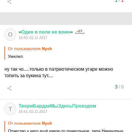
1
/
1
=
Один
в
поле
не
воин
=
О
16:40, 02.11.2017
От пользователя
Nych
Умилил.
ну так чо.....только в патриотическом угаре можно
топить за пукина тут....
3
/
0
ТвориБардакМыЗдесьПроездом
Т
16:41, 02.11.2017
От пользователя
Nych
Отчество у него ещё какое-то прикольное, типа Никандрыч