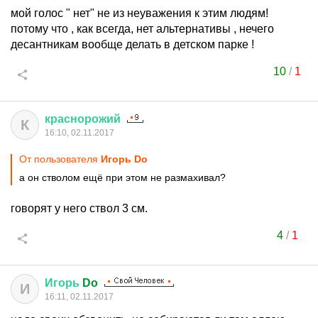
мой голос " нет" не из неуважения к этим людям!
потому что , как всегда, нет альтернативы , нечего
десантникам вообще делать в детском парке !
10
/
1
краснорожий
К
16:10, 02.11.2017
От пользователя
Игорь Do
а он стволом ещё при этом не размахивал?
говорят у него ствол 3 см.
4
/
1
Игорь
Do
И
16:11, 02.11.2017