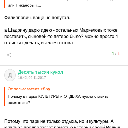
или Никанорыч....
Филиппович. ваще не попутал.
а Шадрину дарю идею - остальных Маркеловых тоже
поставить, сыновей-то пятеро было? можно просто 4
отливки сделать, и аллея готова.
4
/
1
Десять
тысяч
кукол
Д
16:42, 02.11.2017
От пользователя
+Spy
Почему в парке КУЛЬТУРЫ и ОТДЫХА нужна ставить
памятники?
Потому что парк не только отдыха, но и культуры. А
культура предполагает память о истории своей Родины.