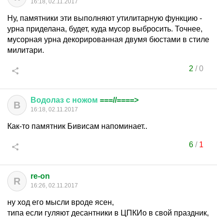
16:18, 02.11.2017
Ну, памятники эти выполняют утилитарную функцию -
урна приделана, будет, куда мусор выбросить. Точнее,
мусорная урна декорированная двумя бюстами в стиле
милитари.
2
/
0
Водолаз
с
ножом
===//====>
В
16:18, 02.11.2017
Как-то памятник Бивисам напоминает..
6
/
1
re-on
R
16:26, 02.11.2017
ну ход его мысли вроде ясен,
типа если гуляют десантники в ЦПКИо в свой праздник,