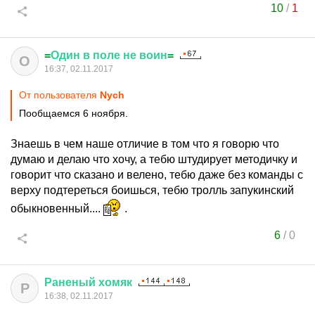
10
/
1
=
Один
в
поле
не
воин
=
О
16:37, 02.11.2017
От пользователя
Nych
Пообщаемся 6 ноября.
Знаешь в чем наше отличие в том что я говорю что
думаю и делаю что хочу, а тебю штудирует методичку и
говорит что сказано и велено, тебю даже без команды с
верху подтереться боишься, тебю тролль запукинский
обыкновенный....
.
6
/
0
Раненый
хомяк
Р
16:38, 02.11.2017