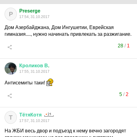
Preserge
P
17:54, 31.10.2017
Дом Азербайджана, Дом Ингушетии, Еврейская
гимназия...., нужно начинать привлекать за разжигание.
28
/
1
Кроликов
В
.
17:55, 31.10.2017
Антисемиты таки!
5
/
2
ТётяКотя
Т
17:57, 31.10.2017
На ЖБИ весь двор и подъезд к нему вечно загородят