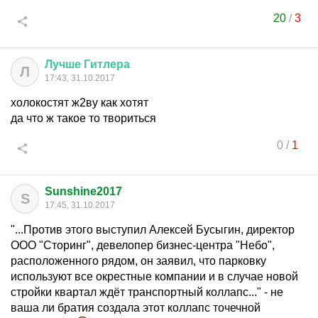
20
/
3
Лучше
Гитлера
Л
17:43, 31.10.2017
холокостят ж2ву как хотят
да что ж такое то твориться
0
/
1
Sunshine2017
S
17:45, 31.10.2017
"...Против этого выступил Алексей Бусыгин, директор
ООО "Сторинг", девелопер бизнес-центра "Небо",
расположенного рядом, он заявил, что парковку
используют все окрестные компании и в случае новой
стройки квартал ждёт транспортный коллапс..." - не
ваша ли братия создала этот коллапс точечной