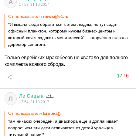
A
17:53, 31.10.2017
От пользователя
news@e1.ru
"Я вышла сюда обратиться к этим людям, но тут сидит
офисный планктон, которому нужны бизнес-центры и
который хочет задавить меня массой", – огорчённо сказала
директор синагоги.
Только еврейских мракобесов не хватало для полного
комплекта всякого сброда.
17
/
6
Ли
Сицын
Л
17:54, 31.10.2017
От пользователя
Егорка()
там никаких очередей. а диаспора еще и доплачивает
вопрос: чем эти дети отличаются от детей уральцев
титульной нации?