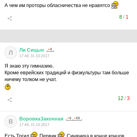
А чем им проторы обласничества не нравятсо
8
/
1
Ли
Сицын
Л
17:48, 31.10.2017
Я знаю эту гимназию.
Кроме еврейских традиций и физкультуры там больше
ничему толком не учат.
12
/
3
ВоровкаЗаконная
В
17:49, 31.10.2017
Есть Тогил
Первик
Синячиха в конце концов