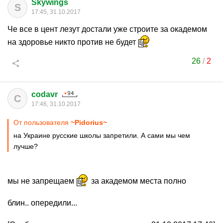
Skywings
S
17:45, 31.10.2017
Че все в цент лезут достали уже строите за окадемом
на здоровье никто против не будет
26
/
2
codavr
C
17:46, 31.10.2017
От пользователя
~Pidorius~
на Украине русские школы запретили. А сами мы чем
лучше?
мы не запрещаем
за академом места полно
блин.. опередили...