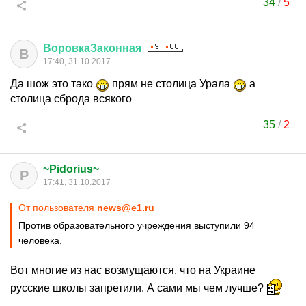
34
/
5
ВоровкаЗаконная
В
17:40, 31.10.2017
Да шож это тако
прям не столица Урала
а
столица сброда всякого
35
/
2
~Pidorius~
P
17:41, 31.10.2017
От пользователя
news@e1.ru
Против образовательного учреждения выступили 94
человека.
Вот многие из нас возмущаются, что на Украине
русские школы запретили. А сами мы чем лучше?