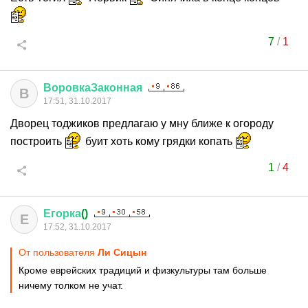
7
/
1
ВоровкаЗаконная
В
17:51, 31.10.2017
Дворец тоджиков предлагаю у мну ближе к огороду
построить
буит хоть кому грядки копать
1
/
4
Егорка
()
Е
17:52, 31.10.2017
От пользователя
Ли Сицын
Кроме еврейских традиций и физкультуры там больше
ничему толком не учат.