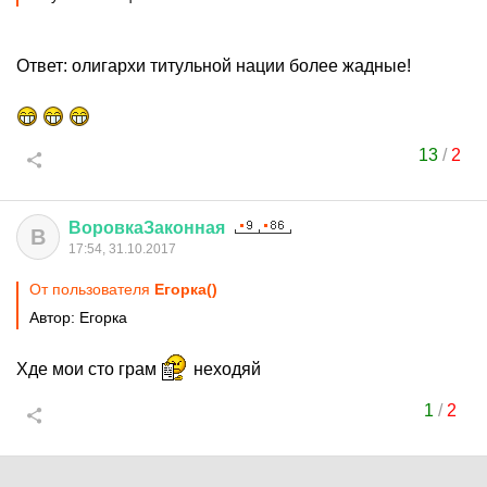
Ответ: олигархи титульной нации более жадные!
13
/
2
ВоровкаЗаконная
В
17:54, 31.10.2017
От пользователя
Егорка()
Автор: Егорка
Хде мои сто грам
неходяй
1
/
2