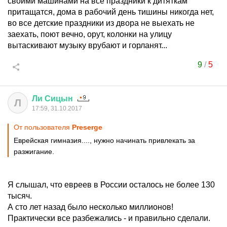
своими машинами на все праздники к дитяткам
притащатся, дома в рабочий день тишины никогда нет,
во все детские праздники из двора не выехать не
заехать, поют вечно, орут, колонки на улицу
вытаскивают музыку врубают и горланят...
9
/
5
Ли
Сицын
Л
17:59, 31.10.2017
От пользователя
Preserge
Еврейская гимназия...., нужно начинать привлекать за
разжигание.
Я слышал, что евреев в России осталось не более 130
тысяч.
А сто лет назад было несколько миллионов!
Практически все разбежались - и правильно сделали.