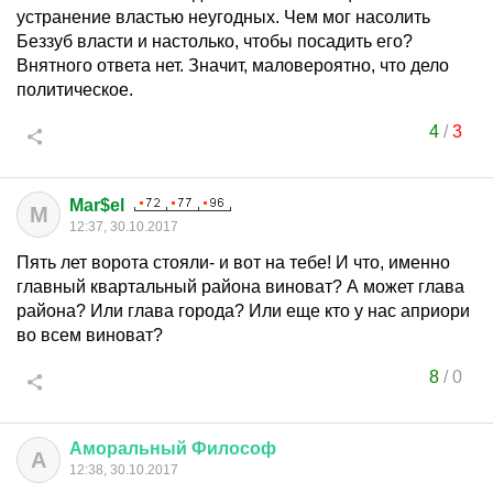
устранение властью неугодных. Чем мог насолить
Беззуб власти и настолько, чтобы посадить его?
Внятного ответа нет. Значит, маловероятно, что дело
политическое.
4
/
3
Mar$el
M
12:37, 30.10.2017
Пять лет ворота стояли- и вот на тебе! И что, именно
главный квартальный района виноват? А может глава
района? Или глава города? Или еще кто у нас априори
во всем виноват?
8
/
0
Аморальный
Философ
А
12:38, 30.10.2017