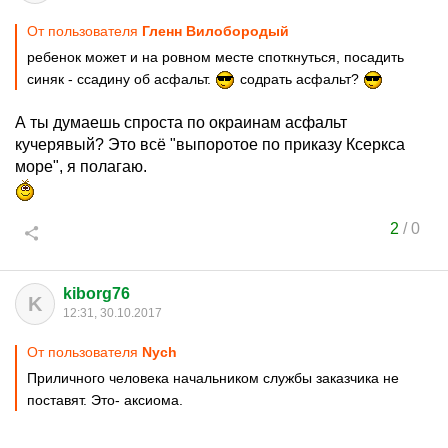
От пользователя
Гленн Вилобородый
ребенок может и на ровном месте споткнуться, посадить
синяк - ссадину об асфальт.
содрать асфальт?
А ты думаешь спроста по окраинам асфальт
кучерявый? Это всё "выпоротое по приказу Ксеркса
море", я полагаю.
2
/
0
kiborg76
K
12:31, 30.10.2017
От пользователя
Nych
Приличного человека начальником службы заказчика не
поставят. Это- аксиома.