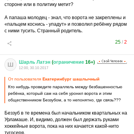
стороне или в политику метит?
А папаша молодец - знал, что ворота не закреплены и
«пальцем коснись - упадут» и позволил ребёнку рядом
с ними тусить. Странный родитель.
25
/
2
Шарль
Латэн
(
ограничение
16+)
Ш
12:00, 30.10.2017
От пользователя
Екатеринбург шашлычный
Кто нибудь проведите параллель между безбашенностью
ребёнка, который сам на себя уронил ворота и этим
общественником Беззубом, а то непонятно, где связь???
Беззуб в те времена был начальником квартальных на
Урламаше. И, видимо, должен был держать руками
хоккейные ворота, пока на них качается какой-нито
тугосеря.