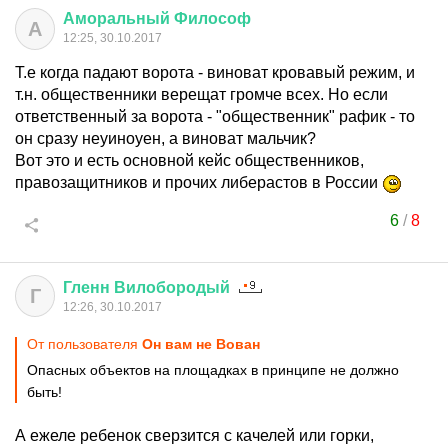
Аморальный
Философ
А
12:25, 30.10.2017
Т.е когда падают ворота - виноват кровавый режим, и
т.н. общественники верещат громче всех. Но если
ответственный за ворота - "общественник" рафик - то
он сразу неуиноуен, а виноват мальчик?
Вот это и есть основной кейс общественников,
правозащитников и прочих либерастов в России
6
/
8
Гленн
Вилобородый
Г
12:26, 30.10.2017
От пользователя
Он вам не Вован
Опасных объектов на площадках в принципе не должно
быть!
А ежеле ребенок сверзится с качелей или горки,