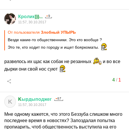
Кролик
)))...
11:57, 30.10.2017
От пользователя
Злобный УПЫРЬ
Везде какие-то общественники. Это кто вообще ?
Это те, кто ходит по городу и ищет бояркоматы.
развелось их щас как собак не резанных
и во все
дырки они свой нос суют
4
/
1
K
ырдыподжег
K
11:57, 30.10.2017
Мне одному кажется, что этого Беззуба слишком много
последнее время в новостях? Запоздалая попытка
пропиарить, чтоб общественность выступила на его