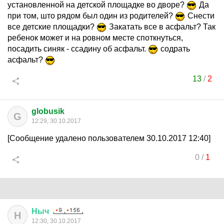
установленной на детской площадке во дворе?
Да
при том, што рядом был один из родителей?
Снести
все детские площадки?
Закатать все в асфальт? Так
ребенок может и на ровном месте споткнуться,
посадить синяк - ссадину об асфальт.
содрать
асфальт?
13
/
2
globusik
G
12:29, 30.10.2017
[Сообщение удалено пользователем 30.10.2017 12:40]
0
/
1
Ныч
Н
12:30, 30.10.2017