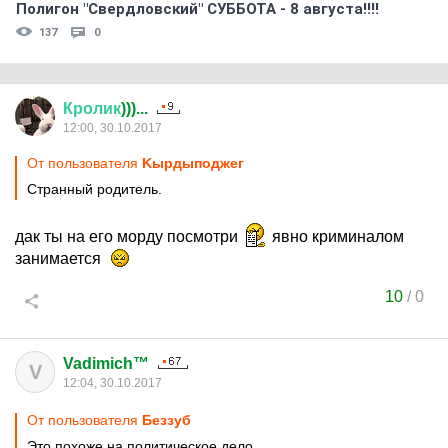
Полигон "Свердловский" СУББОТА - 8 августа!!!!
137
0
Кролик
)))...
12:00, 30.10.2017
От пользователя
Kырдыподжег
Странный родитель.
дак ты на его морду посмотри
явно криминалом
занимается
10
/
0
Vadimich™
V
12:04, 30.10.2017
От пользователя
Беззуб
Это похоже на политическое дело