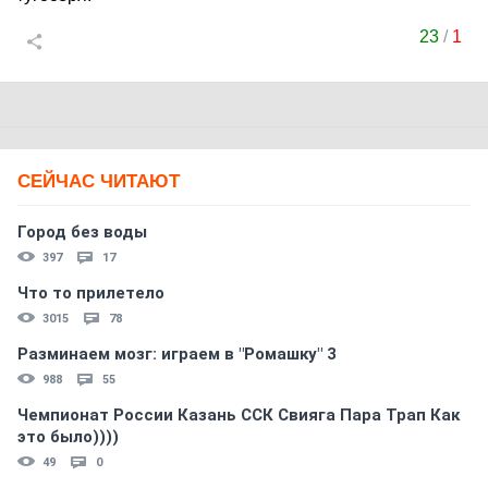
23
/
1
СЕЙЧАС ЧИТАЮТ
Город без воды
397
17
Что то прилетело
3015
78
Разминаем мозг: играем в "Ромашку" 3
988
55
Чемпионат России Казань ССК Свияга Пара Трап Как
это было))))
49
0