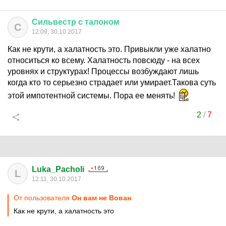
Сильвестр
с
талоном
С
12:09, 30.10.2017
Как не крути, а халатность это. Привыкли уже халатно
относиться ко всему. Халатность повсюду - на всех
уровнях и структурах! Процессы возбуждают лишь
когда кто то серьезно страдает или умирает.Такова суть
этой импотентной системы. Пора ее менять!
2
/
7
Luka_Pacholi
L
12:11, 30.10.2017
От пользователя
Он вам не Вован
Как не крути, а халатность это