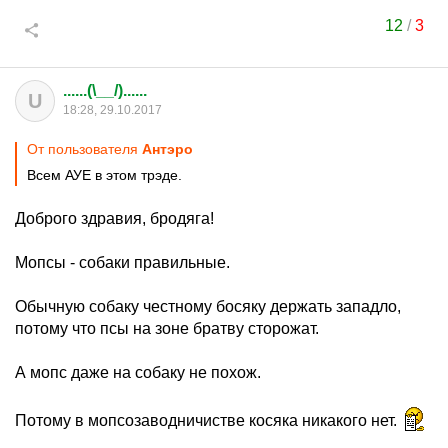
12
/
3
......(\__/)......
U
18:28, 29.10.2017
От пользователя
Антэро
Всем АУЕ в этом трэде.
Доброго здравия, бродяга!
Мопсы - собаки правильные.
Обычную собаку честному босяку держать западло,
потому что псы на зоне братву сторожат.
А мопс даже на собаку не похож.
Потому в мопсозаводничистве косяка никакого нет.