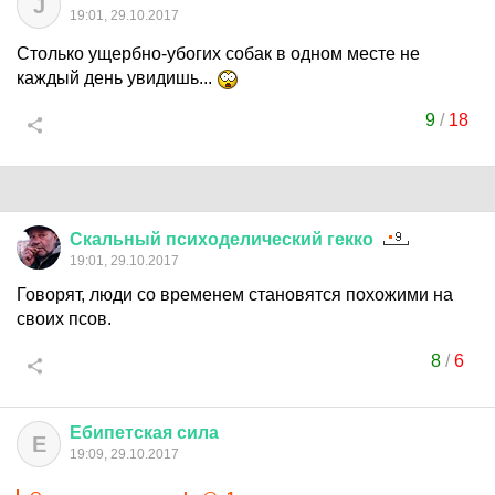
J
19:01, 29.10.2017
Столько ущербно-убогих собак в одном месте не
каждый день увидишь...
9
/
18
Скальный
психоделический
гекко
19:01, 29.10.2017
Говорят, люди со временем становятся похожими на
своих псов.
8
/
6
Ебипетская
сила
Е
19:09, 29.10.2017