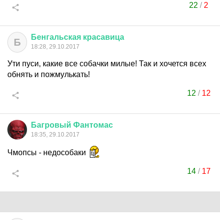
22
/
2
Бенгальская
красавица
Б
18:28, 29.10.2017
Ути пуси, какие все собачки милые! Так и хочется всех
обнять и пожмулькать!
12
/
12
Багровый
Фантомас
18:35, 29.10.2017
Чмопсы - недособаки
14
/
17