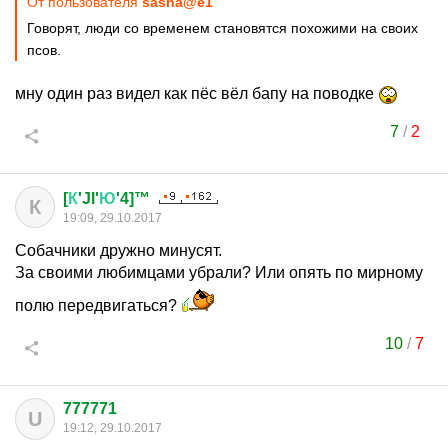
От пользователя
sasha@e1
Говорят, люди со временем становятся похожими на своих
псов.
мну один раз видел как пёс вёл бапу на поводке
7
/
2
[
К
'Jl'
Ю
'4]™
К
19:09, 29.10.2017
Собачники дружно минусят.
За своими любимцами убрали? Или опять по мирному
полю передвигаться?
10
/
7
777771
U
19:12, 29.10.2017