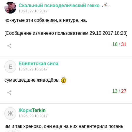
Скальный
психоделический
гекко
18:21, 29.10.2017
чокнутые эти собачники, в натуре, на.
[Сообщение изменено пользователем 29.10.2017 18:23]
16
/
31
Ебипетская
сила
Е
18:24, 29.10.2017
сумасшедшие живодёры
13
/
27
Жорж
Terkin
Ж
18:25, 29.10.2017
им и так хреново, они еще на них напентерили погань