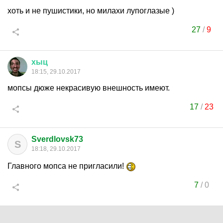
хоть и не пушистики, но милахи лупоглазые )
27
/
9
хыц
18:15, 29.10.2017
мопсы дюже некрасивую внешность имеют.
17
/
23
Sverdlovsk73
S
18:18, 29.10.2017
Главного мопса не пригласили!
7
/
0