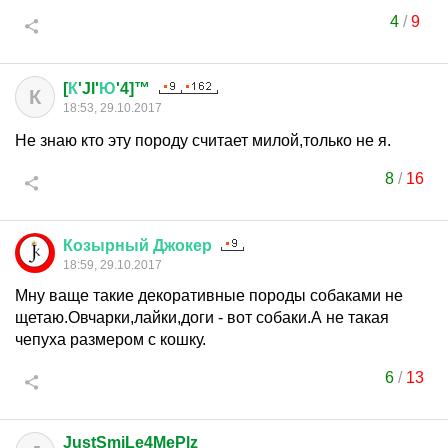
4
/
9
[
К
'Jl'
Ю
'4]™
К
18:53, 29.10.2017
Не знаю кто эту породу считает милой,только не я.
8
/
16
Козырный
Джокер
18:59, 29.10.2017
Мну ваще такие декоративные породы собаками не
щетаю.Овчарки,лайки,доги - вот собаки.А не такая
чепуха размером с кошку.
6
/
13
JustSmiLe4MePlz