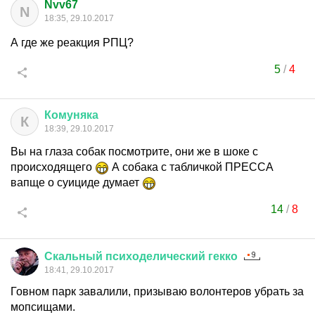
Nvv67
N
18:35, 29.10.2017
А где же реакция РПЦ?
5
/
4
Комуняка
К
18:39, 29.10.2017
Вы на глаза собак посмотрите, они же в шоке с
происходящего
А собака с табличкой ПРЕССА
вапще о суициде думает
14
/
8
Скальный
психоделический
гекко
18:41, 29.10.2017
Говном парк завалили, призываю волонтеров убрать за
мопсищами.