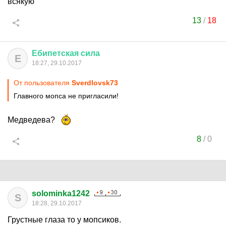
всякую
13
/
18
Ебипетская
сила
Е
18:27, 29.10.2017
От пользователя
Sverdlovsk73
Главного мопса не пригласили!
Медведева?
8
/
0
solominka1242
S
18:28, 29.10.2017
Грустные глаза то у мопсиков.