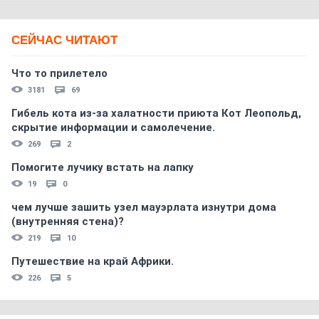
СЕЙЧАС ЧИТАЮТ
Что то прилетело
3181
69
Гибель кота из-за халатности приюта Кот Леопольд,
скрытиe информации и самолечение.
269
2
Помогите лучику встать на лапку
19
0
чем лучше зашить узел мауэрлата изнутри дома
(внутренняя стена)?
219
10
Путешествие на край Африки.
226
5