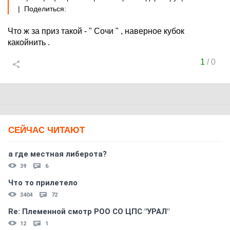
| Поделиться:
Что ж за приз такой - " Сочи " , наверное кубок
какойнить .
1
/
0
СЕЙЧАС ЧИТАЮТ
а где местная либерота?
39
6
Что то прилетело
3404
72
Re: Племеннoй смoтр РOO CO ЦПС "УРАЛ"
12
1