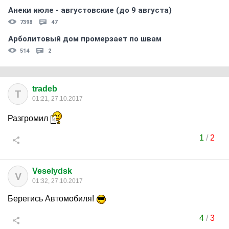
Анеки июле - августовские (до 9 августа)
7398
47
Арболитовый дом промерзает по швам
514
2
tradeb
T
01:21, 27.10.2017
Разгромил
1
/
2
Veselydsk
V
01:32, 27.10.2017
Берегись Автомобиля!
4
/
3