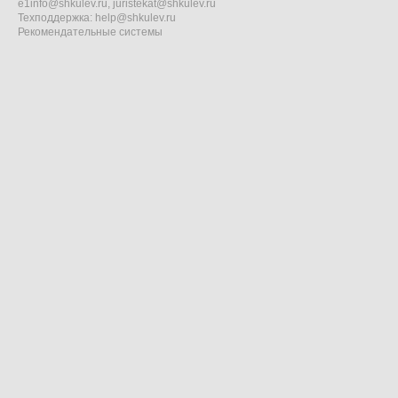
e1info@shkulev.ru
,
juristekat@shkulev.ru
Техподдержка:
help@shkulev.ru
Рекомендательные системы