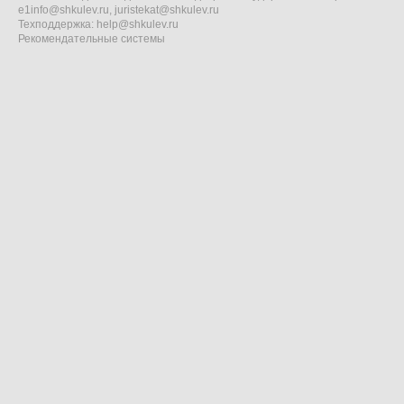
e1info@shkulev.ru
,
juristekat@shkulev.ru
Техподдержка:
help@shkulev.ru
Рекомендательные системы