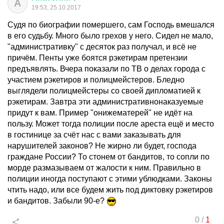
А
19:53, 25.10.2017
Судя по биографии помершего, сам Господь вмешался
в его судьбу. Много было грехов у него. Сидел не мало,
"административку" с десяток раз получал, и всё не
причём. Пенты уже боятся рэкетирам претензии
предъявлять. Вчера показали по ТВ о делах города с
участием рэкетиров и полицмейстеров. Бледно
выглядели полицмейстеры со своей дипломатией к
рэкетирам. Завтра эти административнонаказуемые
придут к вам. Пример "онижематерей" не идёт на
пользу. Может тогда полиции после ареста ещё и место
в гостинице за счёт нас с вами заказывать для
нарушителей законов? Не жирно ли будет, господа
граждане России? То стонем от бандитов, то сопли по
морде размазываем от жалости к ним. Правильно в
полиции иногда поступают с этими ублюдками. Законы
чтить надо, или все будем жить под диктовку рэкетиров
и бандитов. Забыли 90-е?
0
/
1