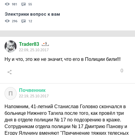
981
55
Электрики вопрос к вам
296
12
Trader83
22:09, 25.10.2017
Ну и что, это же не значит, что его в Полиции били!!!
0
Почвенник
П
22:19, 25.10.2017
Напомним, 41-летний Станислав Головко скончался в
больнице Нижнего Тагила после того, как провёл три
дня в отделе полиции № 17 по подозрению в краже.
Сотрудникам отдела полиции № 17 Дмитрию Панову и
Егору Ялунину вменяют "Причинение тяжких телесных