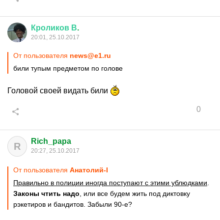
Кроликов
В
.
20:01, 25.10.2017
От пользователя
news@e1.ru
били тупым предметом по голове
Головой своей видать били
0
Rich_papa
R
20:27, 25.10.2017
От пользователя
Анатолий-I
Правильно в полиции иногда поступают с этими ублюдками
.
Законы чтить надо
, или все будем жить под диктовку
рэкетиров и бандитов. Забыли 90-е?