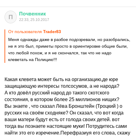
Почвенник
П
22:33, 25.10.2017
От пользователя
Trader83
Меня однажды даже в разбое подозревали, но разобрались,
не я это был, приметы просто в ориентировке общие были,
что любой похож, и я не скончался, так что не надо
клеветать на Полицию!!!
Какая клевета может быть на организацию,де юре
защищающую интересы толсосумов, а не народа?
А кто довёл русский народ до такого скотского
состояния, в котором более 25 миллионов нищих?
Вы знаете , что сказал Лёва Бронштейн (Троцкий ) о
русских на своём сходняке? Он сказал, что вот когда
ваши матери будут есть от голода своих детей. вот
тогда вы познаете настоящие муки! Потрудитесь сами
найти это его изречение.Перефразиуя его слова, скажу