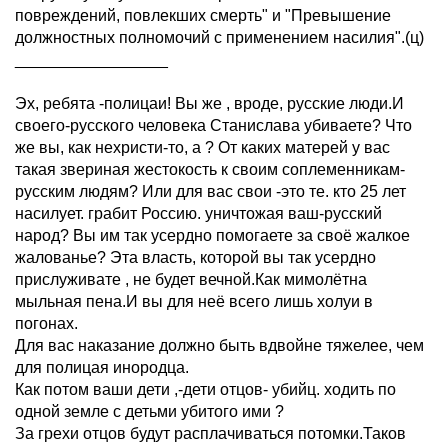
повреждений, повлекших смерть" и "Превышение
должностных полномочий с применением насилия".(ц)
_________________
Эх, ребята -полицаи! Вы же , вроде, русские люди.И
своего-русского человека Станислава убиваете? Что
же вы, как нехристи-то, а ? От каких матерей у вас
такая звериная жестокость к своим соплеменникам-
русским людям? Или для вас свои -это те. кто 25 лет
насилует. грабит Россию. уничтожая ваш-русский
народ? Вы им так усердно помогаете за своё жалкое
жалованье? Эта власть, которой вы так усердно
прислуживате , не будет вечной.Как мимолётна
мыльная пена.И вы для неё всего лишь холуи в
погонах.
Для вас наказание должно быть вдвойне тяжелее, чем
для полицая инородца.
Как потом ваши дети ,-дети отцов- убийц. ходить по
одной земле с детьми убитого ими ?
За грехи отцов будут расплачиваться потомки.Таков