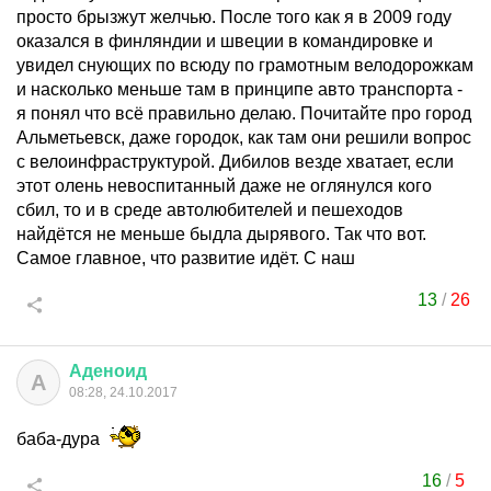
просто брызжут желчью. После того как я в 2009 году
оказался в финляндии и швеции в командировке и
увидел снующих по всюду по грамотным велодорожкам
и насколько меньше там в принципе авто транспорта -
я понял что всё правильно делаю. Почитайте про город
Альметьевск, даже городок, как там они решили вопрос
с велоинфраструктурой. Дибилов везде хватает, если
этот олень невоспитанный даже не оглянулся кого
сбил, то и в среде автолюбителей и пешеходов
найдётся не меньше быдла дырявого. Так что вот.
Самое главное, что развитие идёт. С наш
13
/
26
Аденоид
А
08:28, 24.10.2017
баба-дура
16
/
5