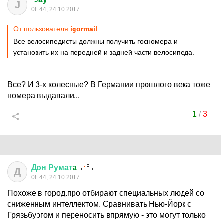
J
08:44, 24.10.2017
От пользователя
igormail
Все велосипедисты должны получить госномера и
установить их на передней и задней части велосипеда.
Все? И 3-х колесные? В Германии прошлого века тоже
номера выдавали...
1
/
3
Дон
Румат
a
Д
08:44, 24.10.2017
Похоже в город.про отбирают специальных людей со
сниженным интеллектом. Сравнивать Нью-Йорк с
Грязьбургом и переносить впрямую - это могут только