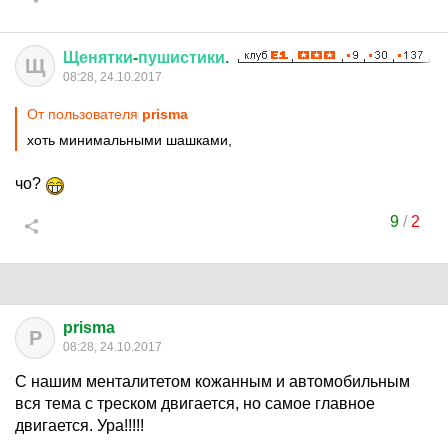
Щенятки
-
пушистики
.
Щ
08:28, 24.10.2017
От пользователя
prisma
хоть минимальными шашками,
чо?
9
/
2
prisma
P
08:28, 24.10.2017
С нашим менталитетом кожанным и автомобильным
вся тема с треском двигается, но самое главное
двигается. Ура!!!!!