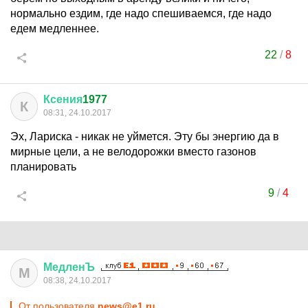
нормально ездим, где надо спешиваемся, где надо
едем медленнее.
22
/
8
Ксения
1977
К
08:31, 24.10.2017
Эх, Лариска - никак не уймется. Эту бы энергию да в
мирные цели, а не велодорожки вместо газонов
планировать
9
/
4
МедленЪ
М
08:38, 24.10.2017
От пользователя
news@e1.ru