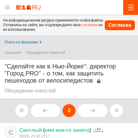
На информационном ресурсе применяются cookie-файлы.
Согласен
Оставаясь на сайте, вы подтверждаете свое
согласие
на
их использование.
Поиск по форумам
Общение
Обсуждение новостей
"Сделайте как в Нью-Йорке": директор
"Город.PRO" - о том, как защитить
пешеходов от велосипедистов
Обсуждение новостей
2
Светлый
(
имя
кем
-
то
занято
)
С
08:09, 24.10.2017