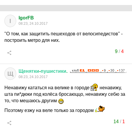
IgorFB
I
08:23, 24.10.2017
"О том, как защитить пешеходов от велосипедистов" -
построить метро для них.
9
/
4
Щенятки
-
пушистики
.
Щ
08:23, 24.10.2017
Ненавижу кататься на велике в городе
ненавижу,
шта пи*дюки под колёса бросаюццо, ненавижу себю за
то, что мешаюсь другим
Поэтому езжу на веле только за городом
14
/
1