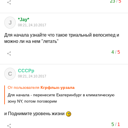
23
/
5
*Jay*
J
08:21, 24.10.2017
Для начала узнайте что такое триальный велосипед и
можно ли на нем "летать"
4
/
5
СССРр
С
08:21, 24.10.2017
От пользователя
Кгрфлых-урзала
Для начала - перенесите Екатеринбург в климатическую
зону NY, потом поговорим
и Поднимите уровень жизни
5
/
1