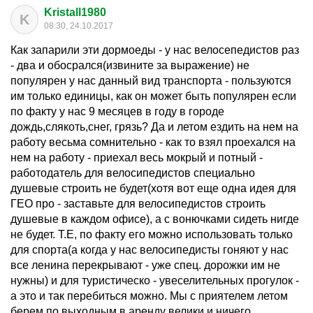
Kristall1980
K
08:30, 24.10.2017
Как запарили эти дормоеды - у нас велосепедистов раз
- два и обосрался(извините за выражение) не
популярен у нас данный вид транспорта - пользуются
им только единицы, как он может быть популярен если
по факту у нас 9 месяцев в году в городе
дождь,слякоть,снег, грязь? Да и летом ездить на нем на
работу весьма сомнительно - как то взял проехался на
нем на работу - приехал весь мокрый и потный -
работодатель для велосипедистов специально
душевые строить не будет(хотя вот еще одна идея для
ГЕО про - заставьте для велосипедистов строить
душевые в каждом офисе), а с вонючками сидеть нигде
не будет. Т.Е, по факту его можно использовать только
для спорта(а когда у нас велосипедисты гоняют у нас
все ленина перекрывают - уже спец. дорожки им не
нужны) и для туристическо - увеселительных прогулок -
а это и так перебиться можно. Мы с приятелем летом
берем по выходным в аренду велики и ничего,