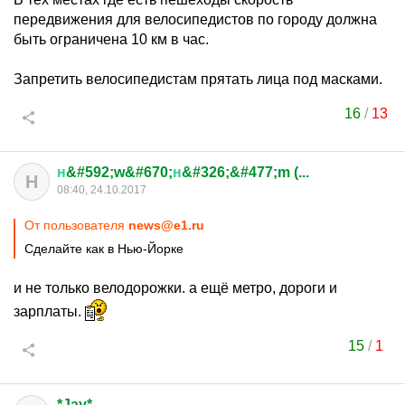
передвижения для велосипедистов по городу должна
быть ограничена 10 км в час.
Запретить велосипедистам прятать лица под масками.
16
/
13
н
&#592;w&#670;
н
&#326;&#477;m (...
Н
08:40, 24.10.2017
От пользователя
news@e1.ru
Сделайте как в Нью-Йорке
и не только велодорожки. а ещё метро, дороги и
зарплаты.
15
/
1
*Jay*