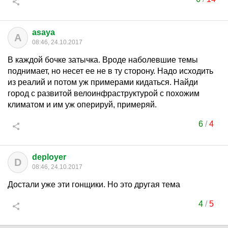
asaya
A
08:46, 24.10.2017
В каждой бочке затычка. Вроде наболевшие темы
поднимает, но несет ее не в ту сторону. Надо исходить
из реалий и потом уж примерами кидаться. Найди
город с развитой велоинфраструктурой с похожим
климатом и им уж оперируй, примеряй.
6
/
4
deployer
D
08:46, 24.10.2017
Достали уже эти гонщики. Но это другая тема
4
/
5