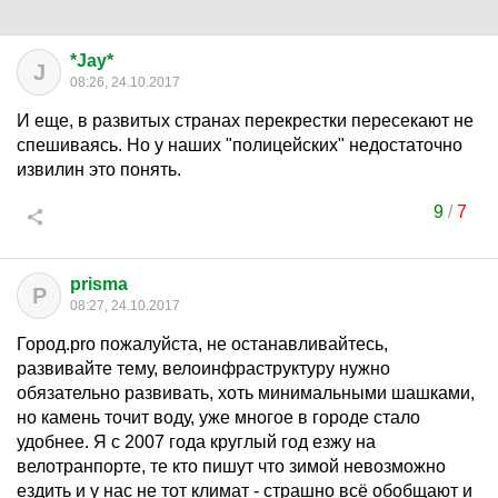
*Jay*
J
08:26, 24.10.2017
И еще, в развитых странах перекрестки пересекают не
спешиваясь. Но у наших "полицейских" недостаточно
извилин это понять.
9
/
7
prisma
P
08:27, 24.10.2017
Город.pro пожалуйста, не останавливайтесь,
развивайте тему, велоинфраструктуру нужно
обязательно развивать, хоть минимальными шашками,
но камень точит воду, уже многое в городе стало
удобнее. Я с 2007 года круглый год езжу на
велотранпорте, те кто пишут что зимой невозможно
ездить и у нас не тот климат - страшно всё обобщают и