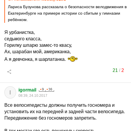
Лариса Бузунова рассказала о безопасности велодвижения в
Екатеринбурге на примере истории со сбитым у гимназии
ребёнком.
Я урбанистка,
седьмого класса,
Горилку шпарю замес-то квасу,
Ах, шарабан мой, американка,
А я девчонка, я шарлатанка.
21
/
2
igormail
I
08:39, 24.10.2017
Все велосипедисты должны получить госномера и
установить их на передней и задней части велосипеда.
Передвижение без госномеров запретить.
В тех местах где есть пешеходы скорость