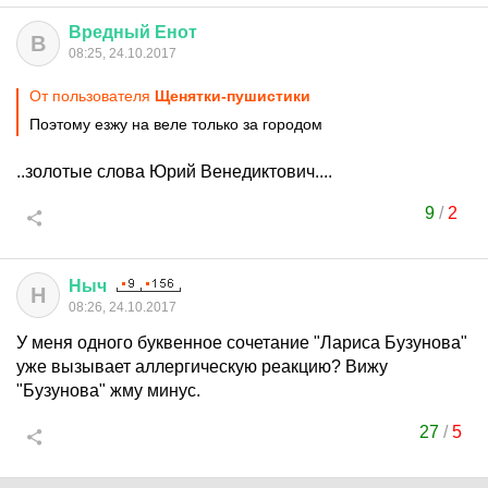
Вредный
Енот
В
08:25, 24.10.2017
От пользователя
Щенятки-пушистики
Поэтому езжу на веле только за городом
..золотые слова Юрий Венедиктович....
9
/
2
Ныч
Н
08:26, 24.10.2017
У меня одного буквенное сочетание "Лариса Бузунова"
уже вызывает аллергическую реакцию? Вижу
"Бузунова" жму минус.
27
/
5