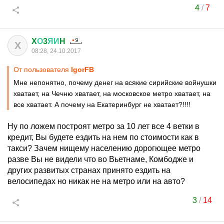
4
/
7
X
О
3
ЯИ
H
X
08:28, 24.10.2017
От пользователя
IgorFB
Мне непонятно, почему денег на всякие сирийские войнушки
хватает, на Чечню хватает, на московское метро хватает, на
все хватает. А почему на Екатеринбург не хватает?!!!!
Ну по ложем построят метро за 10 лет все 4 ветки в
кредит, Вы будете ездить на нем по стоимости как в
такси? Зачем нищему населению дорогющее метро
разве Вы не видели что во Вьетнаме, Комбодже и
других развитых странах принято ездить на
велосипедах но никак не на метро или на авто?
3
/
14