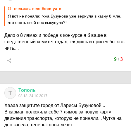
От пользователя
Eseniya-n
Я вот не поняла: г-жа Бузунова уже вернула в казну 8 млн.,
что опять свой нос высунула?!
Дело о 8 лямах и победе в конкурсе я б ваще в
следственный комитет отдал, глядишь и присел бы кто-
нить....
9
/
3
Тополь
Т
08:18, 24.10.2017
Хаааа защитите город от Ларисы Бузуновой...
В карман положила себе 7 лямов за новую карту
движения транспорта, которую не приняли... Чутка на
дно засела, теперь снова лезет....