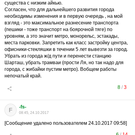
существа с низким айкью.
Согласен, что для дальнейшего развития города
необходимы изменения и в первую очередь , на мой
взгляд - это максимальное разнесение транспорта
(пешики - тоже транспорт на боярочной тяге) по
уровням, а это значит метро, монорельс, эстакады,
места парковки. Запретить как класс застройку центра,
офисники-стекляшки в течении 5 лет вывезти за город.
Убрать из города ж/д пути и перенести станцию
Шарташ, убрать трамваи (прости Ля, но так надо для
города, с жибайки пустим метро). Вобщем работы
непочатый край.
8
/
3
-fs-
F
08:45, 24.10.2017
[Сообщение удалено пользователем 24.10.2017 09:58]
6
/
14