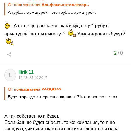
От пользователя
Альфoнс-автослесарь
А труба с арматурой - это труба с арматурой.
А вот еще расскажи - как и куда эту "трубу с
арматурой" потом вывезут?
Утилизировать будут?
2
/
0
llirik 11
L
12:48, 23.10.2017
От пользователя
<<<AA>>>
Будет гораздо интереснее вариант "Что-то пошло не так
А так собственно и будет.
Если башню будет сносить та же компания, то я не
завидую, учитывая как они сносили элеватор и одна