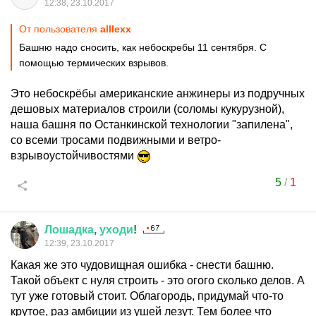
12:38, 23.10.2017
От пользователя
alllexx
Башню надо сносить, как небоскребы 11 сентября. С
помощью термических взрывов.
Это небоскрёбы американские анжинеры из подручных
дешовых материалов строили (соломы кукурузной),
наша башня по Останкинской технологии "запилена",
со всеми тросами подвижными и ветро-
взрывоустойчивостями
5
/
1
Лошадка
,
уходи
!
12:39, 23.10.2017
Какая же это чудовищная ошибка - снести башню.
Такой объект с нуля строить - это огого сколько делов. А
тут уже готовый стоит. Облагородь, придумай что-то
крутое, раз амбиции из ушей лезут. Тем более что