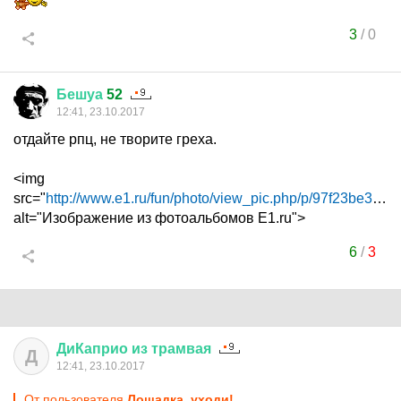
3
/
0
Бешуа
52
12:41, 23.10.2017
отдайте рпц, не творите греха.
<img
src="
http://www.e1.ru/fun/photo/view_pic.php/p/97f23be3...
"
alt="Изображение из фотоальбомов E1.ru">
6
/
3
ДиКаприо
из
трамвая
Д
12:41, 23.10.2017
От пользователя
Лошадка, уходи!