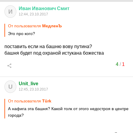
Иван
Иванович
Смит
И
12:44, 23.10.2017
От пользователя
МедленЪ
Это про кого?
поставить если на башню вову путина?
башня будет под охраной истукана божества
4
/
1
Unit_live
U
12:45, 23.10.2017
От пользователя
Türk
А нафига эта башня? Какой толк от этого недостроя в центре
города?