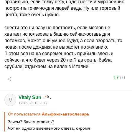
правильно, если толку нету, надо снести и муравейник
построить точечно-для людей ведь. Ну или торговый
центр, тоже очень нужно.
снести-это ни разу не построить, если мозгов не
хватает использовать башню сейчас-оставь для
потомков, может, они умнее будут, а если взорвать, то
новая после дождика не вырастет по желанию.
В этом вся наша современность-прибыль здесь и
сейчас, а что будет через 20 лет? да срать, бабла
срубили, отдыхаем на вилле в Италии.
17
/
0
Vitaly Sun
V
12:46, 23.10.2017
От пользователя
Альфoнс-автослесарь
Зачем? Зачем строить?
Чот ни одного вменяемого ответа, окромя