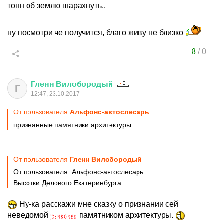
тонн об землю шарахнуть..
ну посмотри че получится, благо живу не близко
8
/
0
Гленн
Вилобородый
Г
12:47, 23.10.2017
От пользователя
Альфoнс-автослесарь
признанные памятники архитектуры
От пользователя
Гленн Вилобородый
От пользователя: Альфoнс-автослесарь
Высотки Делового Екатеринбурга
Ну-ка расскажи мне сказку о признании сей
неведомой
памятником архитектуры.