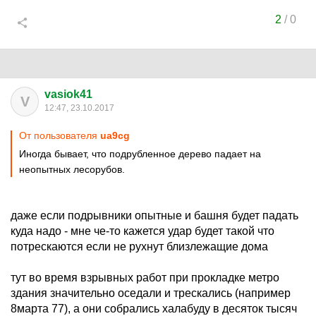
2
/
0
vasiok41
V
12:47, 23.10.2017
От пользователя
ua9cg
Иногда бывает, что подрубленное дерево падает на
неопытных лесорубов.
даже если подрывники опытные и башня будет падать
куда надо - мне че-то кажется удар будет такой что
потрескаются если не рухнут близлежащие дома
тут во время взрывных работ при прокладке метро
здания значительно оседали и трескались (например
8марта 77), а они собрались халабуду в десяток тысяч