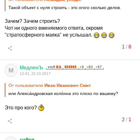
Такой объект с нуля строить - это огого сколько делов.
Зачем? Зачем строить?
Чот ни одного вменяемого ответа, окромя
"стратосферного маяка" не услышал.
1
/
8
МедленЪ
М
12:41, 23.10.2017
От пользователя
Иван Иванович Смит
или Алекса́ндровская коло́нна это плохо по вашему?
Это про кого?
2
/
1
ua9cg