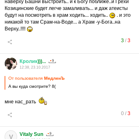
наверху Башни выстроить.. и к Богу поближе..и Грехи
Козицинские будет легче замаливать... и даж атеисты
будут на посмотреть в храм ходить... ходить..
. и это
никакой то там Срам-на-Воде... а Храм -у-Бога..на
Верху..!!!!
3
/
3
Кролик
)))...
12:38, 23.10.2017
От пользователя
МедленЪ
А вы куда смотрите? 8(
мне нас_рать
0
/
3
Vitaly Sun
V