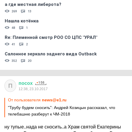
а где местная либерота?
269
13
Нашла котёнка
48
1
Re: Племеннoй смoтр РOO CO ЦПС "УРАЛ"
41
2
Салонное зеркало заднего вида Outback
352
20
посох
П
12:38, 23.10.2017
От пользователя
news@e1.ru
"Трубу будем сносить": Андрей Козицын рассказал, что
телебашню разберут к ЧМ-2018
ну тупые..нада не сносить..а Храм святой Екатерины