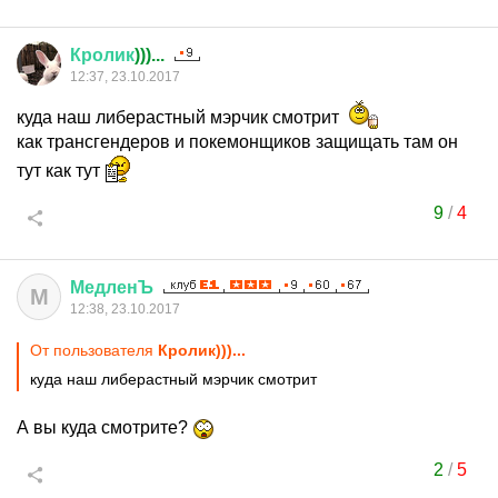
Кролик
)))...
12:37, 23.10.2017
куда наш либерастный мэрчик смотрит
как трансгендеров и покемонщиков защищать там он
тут как тут
9
/
4
МедленЪ
М
12:38, 23.10.2017
От пользователя
Кролик)))...
куда наш либерастный мэрчик смотрит
А вы куда смотрите?
2
/
5