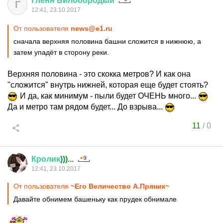
Гленн
Вилобородый
Г
12:41, 23.10.2017
От пользователя
news@e1.ru
сначала верхняя половина башни сложится в нижнюю, а
затем упадёт в сторону реки.
Верхняя половина - это скокка метров? И как она
"сложится" внутрь нижней, которая еще будет стоять?
И да, как минимум - пыли будет ОЧЕНЬ много...
Да и метро там рядом будет... До взрыва...
11
/
0
Кролик
)))...
12:41, 23.10.2017
От пользователя
~Его Величество А.Пряник~
Давайте обнимем башеньку как прудек обнимале