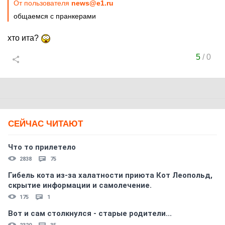
От пользователя
news@e1.ru
общаемся с пранкерами
хто ита?
5
/
0
СЕЙЧАС ЧИТАЮТ
Что то прилетело
2838
75
Гибель кота из-за халатности приюта Кот Леопольд,
скрытиe информации и самолечение.
175
1
Вот и сам столкнулся - старые родители...