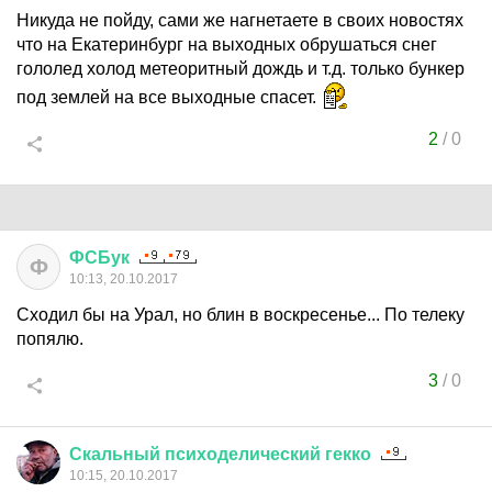
Никуда не пойду, сами же нагнетаете в своих новостях
что на Екатеринбург на выходных обрушаться снег
гололед холод метеоритный дождь и т.д. только бункер
под землей на все выходные спасет.
2
/
0
ФСБук
Ф
10:13, 20.10.2017
Сходил бы на Урал, но блин в воскресенье... По телеку
попялю.
3
/
0
Скальный
психоделический
гекко
10:15, 20.10.2017