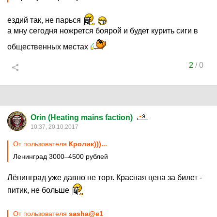
ездий так, не парься
а мну сегодня ножрется боярой и будет курить сиги в
общественных местах
2
/
0
Orin (Heating mains faction)
10:37, 20.10.2017
От пользователя
Кролик)))...
Ленинград 3000–4500 рублей
Лёнинград уже давно не торт. Красная цена за билет -
питик, не больше
От пользователя
sasha@e1