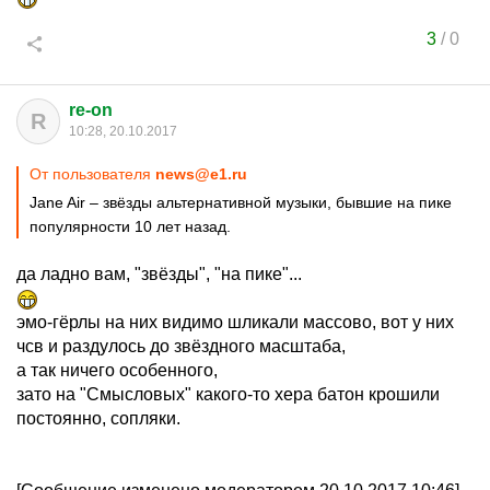
3
/
0
re-on
R
10:28, 20.10.2017
От пользователя
news@e1.ru
Jane Air – звёзды альтернативной музыки, бывшие на пике
популярности 10 лет назад.
да ладно вам, "звёзды", "на пике"...
эмо-гёрлы на них видимо шликали массово, вот у них
чсв и раздулось до звёздного масштаба,
а так ничего особенного,
зато на "Смысловых" какого-то хера батон крошили
постоянно, сопляки.