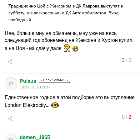
Традиционно Цой с Жексоном в ДК Лаврова выступят в
субботу, а в воскресенье- в ДК Автомобилистов. Вход
свободный.
Нее, больше мну не обманешь, мну уже на весь
следующий год обонеменд на Жексона и Хустон купил,
а на Цоя - на сдачу дале
3
/
0
Pulsus
P
10:39, 20.10.2017
Единственное годное в этой подборке это выступление
London Elektrocity...
0
/
2
demen_1965