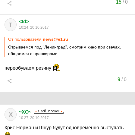
15
/
0
<td>
T
10:24, 20.10.2017
От пользователя
news@e1.ru
Отрываемся под "Ленинград", смотрим кино при свечах,
общаемся с пранкерами
переобуваем резину
9
/
0
~XO~
X
10:27, 20.10.2017
Крис Норман и Шнур будут одновременно выступать