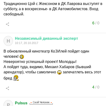
Традиционно Цой с Жексоном в ДК Лаврова выступят в
субботу, а в воскресенье- в ДК Автомобилистов. Вход
свободный.
6
/
0
Независимый
диванный
эксперт
Н
10:17, 20.10.2017
В обновленный кинотеатр КоЗИлей пойдет один
человек!
Невероятно успешный проект! Молодцы!
А пойдет туда, видимо, Михаил Хабаров (бывший
арендатор), чтобы самолично
запечатлеть весь этот
бред
4
/
0
Pulsus
P