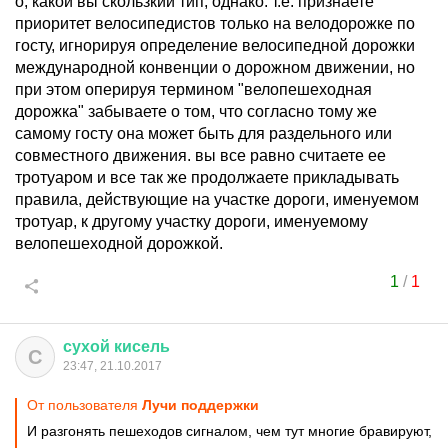
о, какой вы скользкий тип, однако. т.е. признаете
приоритет велосипедистов только на велодорожке по
госту, игнорируя определение велосипедной дорожки
международной конвенции о дорожном движении, но
при этом оперируя термином "велопешеходная
дорожка" забываете о том, что согласно тому же
самому госту она может быть для раздельного или
совместного движения. вы все равно считаете ее
тротуаром и все так же продолжаете прикладывать
правила, действующие на участке дороги, именуемом
тротуар, к другому участку дороги, именуемому
велопешеходной дорожкой.
1
/
1
сухой
кисель
С
23:47, 21.10.2017
От пользователя
Лучи поддержки
И разгонять пешеходов сигналом, чем тут многие бравируют,