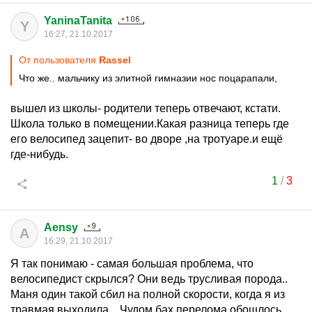
YaninaTanita
Y
16:27, 21.10.2017
От пользователя
Rassel
Что же.. мальчику из элитной гимназии нос поцарапали,
вышел из школы- родители теперь отвечают, кстати.
Школа только в помещении.Какая разница теперь где
его велосипед зацепит- во дворе ,на тротуаре.и ещё
где-нибудь.
1
/
3
Aensy
A
16:29, 21.10.2017
Я так понимаю - самая большая проблема, что
велосипедист скрылся? Они ведь трусливая порода..
Маня один такой сбил на полной скорости, когда я из
травмая выходила. . Чудом бах перелома обошлось..