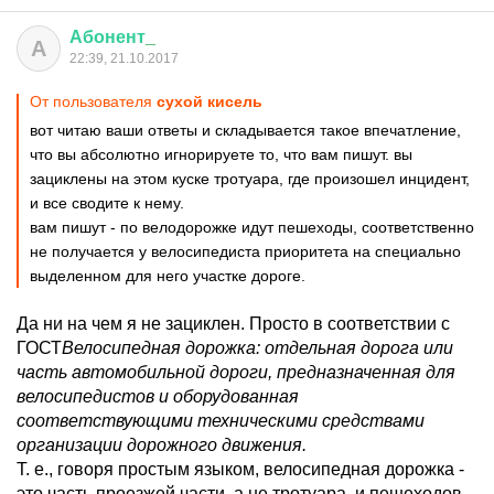
Абонент
_
А
22:39, 21.10.2017
От пользователя
сухой кисель
вот читаю ваши ответы и складывается такое впечатление,
что вы абсолютно игнорируете то, что вам пишут. вы
зациклены на этом куске тротуара, где произошел инцидент,
и все сводите к нему.
вам пишут - по велодорожке идут пешеходы, соответственно
не получается у велосипедиста приоритета на специально
выделенном для него участке дороге.
Да ни на чем я не зациклен. Просто в соответствии с
ГОСТ
Велосипедная дорожка:
отдельная дорога или
часть автомобильной дороги
, предназначенная для
велосипедистов и оборудованная
соответствующими техническими средствами
организации дорожного движения.
Т. е., говоря простым языком, велосипедная дорожка -
это часть проезжей части, а не тротуара, и пешеходов