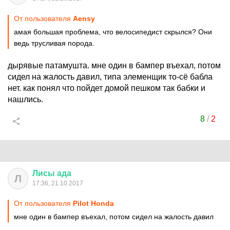
От пользователя
Aensy
амая большая проблема, что велосипедист скрылся? Они
ведь трусливая порода.
дырявые патамушта. мне один в бампер въехал, потом
сидел на жалость давил, типа элеменщик то-сё бабла
нет. как понял что пойдет домой пешком так бабки и
нашлись.
8
/
2
Лисы
ада
Л
17:36, 21.10.2017
От пользователя
Pilot Honda
мне один в бампер въехал, потом сидел на жалость давил