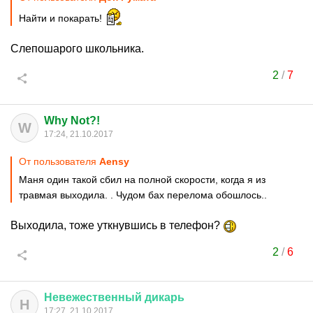
Найти и покарать!
Слепошарого школьника.
2
/
7
Why Not?!
W
17:24, 21.10.2017
От пользователя
Aensy
Маня один такой сбил на полной скорости, когда я из
травмая выходила. . Чудом бах перелома обошлось..
Выходила, тоже уткнувшись в телефон?
2
/
6
Невежественный
дикарь
Н
17:27, 21.10.2017