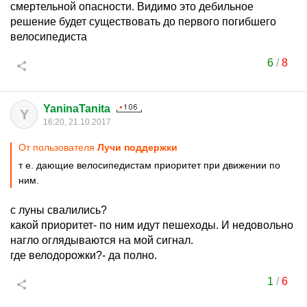
смертельной опасности. Видимо это дебильное
решение будет существовать до первого погибшего
велосипедиста
6
/
8
YaninaTanita
Y
16:20, 21.10.2017
От пользователя
Лучи поддержки
т е. дающие велосипедистам приоритет при движении по
ним.
с луны свалились?
какой приоритет- по ним идут пешеходы. И недовольно
нагло оглядываются на мой сигнал.
где велодорожки?- да полно.
1
/
6