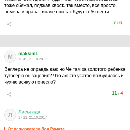
тоже сбежал, плджав хвост.. так вместо, все просто,
номера и права.. иначе они так будут себя вести.
7
/
6
maksim1
M
16:45, 21.10.2017
Веллера не оправдываю но Че там за золотого ребенка
тугосерю он зацепил? Что аж это усатое возбудилось и
чухню всякую понесло?
11
/
4
Лисы
ада
Л
17:22, 21.10.2017
От пользователя
Дон Руматa