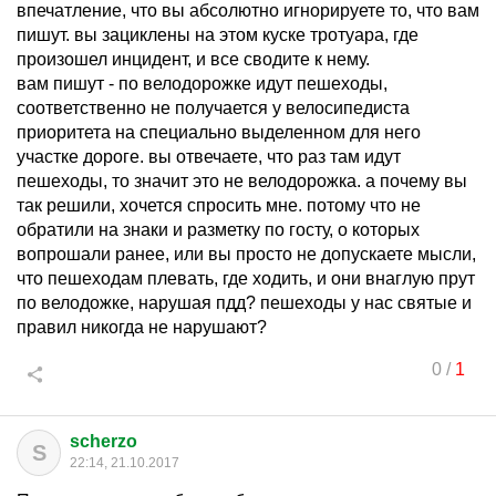
впечатление, что вы абсолютно игнорируете то, что вам
пишут. вы зациклены на этом куске тротуара, где
произошел инцидент, и все сводите к нему.
вам пишут - по велодорожке идут пешеходы,
соответственно не получается у велосипедиста
приоритета на специально выделенном для него
участке дороге. вы отвечаете, что раз там идут
пешеходы, то значит это не велодорожка. а почему вы
так решили, хочется спросить мне. потому что не
обратили на знаки и разметку по госту, о которых
вопрошали ранее, или вы просто не допускаете мысли,
что пешеходам плевать, где ходить, и они внаглую прут
по велодожке, нарушая пдд? пешеходы у нас святые и
правил никогда не нарушают?
0
/
1
scherzo
S
22:14, 21.10.2017