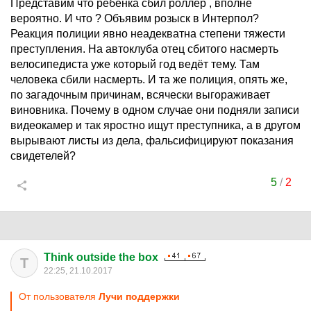
Представим что ребенка сбил роллер , вполне
вероятно. И что ? Объявим розыск в Интерпол?
Реакция полиции явно неадекватна степени тяжести
преступления. На автоклуба отец сбитого насмерть
велосипедиста уже который год ведёт тему. Там
человека сбили насмерть. И та же полиция, опять же,
по загадочным причинам, всячески выгораживает
виновника. Почему в одном случае они подняли записи
видеокамер и так яростно ищут преступника, а в другом
вырывают листы из дела, фальсифицируют показания
свидетелей?
5
/
2
Think outside the box
T
22:25, 21.10.2017
От пользователя
Лучи поддержки