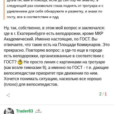
дубль гис вам в помощь, если до сих пор не знаете). в
следующий раз соизвольте глаза поднять от тротуара и с
удивлением для себя обнаружите и разметку, и знаки по
госту, все в соответствии и пдд
Ну, так, собственно, в этом мой вопрос и заключался:
где в г. Екатеринбурге есть велодорожки, кроме МКР
Академический. Именно настоящие, по ГОСТ. Вы
отвечаете, что такие есть на Площади Коммунаров. Это
прекрасно. Повторяю вопрос: а где-то еще в городе
есть велодорожки, организованные в соответствии с
ГОСТ?
Не просто линия с картинками на тротуаре
(как возле гимназии 9), а именно по ГОСТ - т е. дающие
велосипедистам приоритет при движении по ним.
Хочется понимать ситуацию, насколько все хорошо
(плохо) для велосипедистов.
2
/
1
Trader83