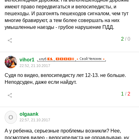
имеют право передвигаться и велосипедисты, и
пешеходы. И разгонять пешеходов сигналом, чем тут
многие бравируют, а тем более совершать на них
умышленные наезды - грубое нарушение ПДД.
2
/
0
vihor1
22:52, 21.10.2017
Судя по видео, велосипедисту лет 12-13. не больше.
Неподсуден, даже если найдут.
1
/
2
olgaank
O
22:57, 21.10.2017
А у ребенка, серьезные проблемы возникли? Нее,
посмотрев видео - велосипедиста не оправдываю, ну