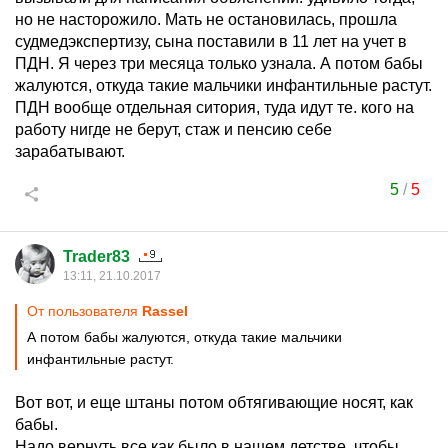
но не насторожило. Мать не остановилась, прошла
судмедэкспертизу, сына поставили в 11 лет на учет в
ПДН. Я через три месяца только узнала. А потом бабы
жалуются, откуда такие мальчики инфантильные растут.
ПДН вообще отдельная ситория, туда идут те. кого на
работу нигде не берут, стаж и пенсию себе
зарабатывают.
5
/
5
Trader83
13:11, 21.10.2017
От пользователя
Rassel
А потом бабы жалуются, откуда такие мальчики
инфантильные растут.
Вот вот, и еще штаны потом обтягивающие носят, как
бабы.
Надо вернуть все как было в нашем детстве, чтобы