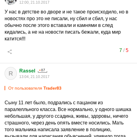
12:00, 21.10.2017
У нас в детстве во дворе и не такое происходило, но в
новостях про это не писали, ну сбил и сбил, у нас
обычно после этого вставали и камнями в след
кидались, а не на новости писать бежали, куда мир
катится!!!
7
/
5
Rassel
R
13:04, 21.10.2017
От пользователя
Trader83
Сыну 11 лет было, подрались с пацаном из
паралелльного класса. Все нормально, у одного шишка
небольшая, у другого ссадина, живы, здоровы, ничего
страшного, через день опять вместе носились. Мать
того мальчика написала заявление в полицию,
вызывали для написания объяснений. удивило тогда,