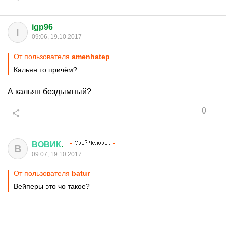
igp96
I
09:06, 19.10.2017
От пользователя
amenhatep
Кальян то причём?
А кальян бездымный?
0
ВОВИК
.
В
09:07, 19.10.2017
От пользователя
batur
Вейперы это чо такое?