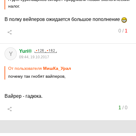
налог.
В полку вейперов ожидается большое пополнение
0
/
1
Yuri®
Y
09:44, 19.10.2017
От пользователя
МишКа_Урал
почему так гнобят вайперов,
Вайрер - гадюка.
1
/
0