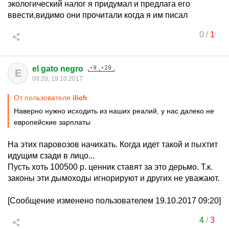
экологический налог я придумал и предлага его
ввести,видимо они прочитали когда я им писал
0
/
1
el gato negro
E
09:20, 19.10.2017
От пользователя
iliсh
Наверно нужно исходить из наших реалий, у нас далеко не
европейские зарплаты
На этих паровозов начихать. Когда идет такой и пыхтит
идущим сзади в лицо...
Пусть хоть 100500 р. ценник ставят за это дерьмо. Т.к.
законы эти дымоходы игнорируют и других не уважают.
[Сообщение изменено пользователем 19.10.2017 09:20]
4
/
3