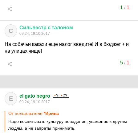
1
/
1
Сильвестр
с
талоном
С
09:24, 19.10.2017
На собачьи какахи еще налог введите! И в бюджет + и
на улицах чище!
5
/
1
el gato negro
E
09:24, 19.10.2017
От пользователя
*Ирина
Надо воспитывать культуру поведения, уважение к другим
людям, а не запреты принимать.