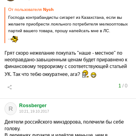
От пользователя
Nych
Господа контрабандисты сигарет из Казахстана, если вы
желаете приобрести лояльного потребителя мелкооптовых
партий вашего товара, прошу напейсать мне в ЛС.
Грят скоро нежелание покупать "наше - местное" по
неоправдано-завышенным ценам будет приравнено к
финансовому терроризму с соответствующей статьей
УК. Так что тебю оккуратнее, ага?
1
/
0
Rossberger
R
10:21, 19.10.2017
Деятели российского минздорова, полечили бы себе
голову.
В деревнях дураков и идиётов меньше, чем в