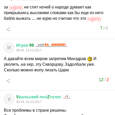
за
не спят ночей о народе думают как
прикрываясь высокими словами как бы еще из него
бабло выжать .... не курю но считаю что это
7
/
0
Игрок
99
И
08:49, 19.10.2017
А давайте всем миром запретим Минздрав
И
уволить ,на хер, эту Скворцову. Задолбали уже.
Сколько можно жопу лизать Царю
12
/
2
V
ральский
пол
Z
толог
V
08:49, 19.10.2017
Все проблемы в стране решены.