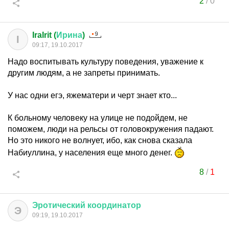
2
/
0
IraIrit (
Ирина
)
I
09:17, 19.10.2017
Надо воспитывать культуру поведения, уважение к
другим людям, а не запреты принимать.
У нас одни егэ, яжематери и черт знает кто...
К больному человеку на улице не подойдем, не
поможем, люди на рельсы от головокружения падают.
Но это никого не волнует, ибо, как снова сказала
Набиуллина, у населения еще много денег.
8
/
1
Эротический
координатор
Э
09:19, 19.10.2017