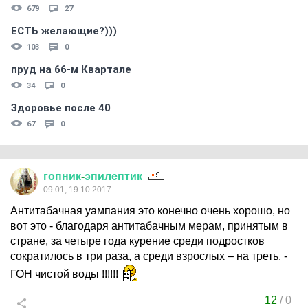
679
27
ЕСТЬ желающие?)))
103
0
пруд на 66-м Квартале
34
0
Здоровье после 40
67
0
гопник
-
эпилептик
09:01, 19.10.2017
Антитабачная уампания это конечно очень хорошо, но
вот это - благодаря антитабачным мерам, принятым в
стране, за четыре года курение среди подростков
сократилось в три раза, а среди взрослых – на треть. -
ГОН чистой воды !!!!!!
12
/
0