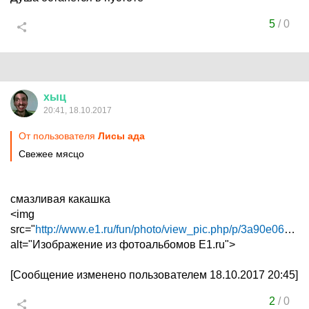
5
/
0
хыц
20:41, 18.10.2017
От пользователя
Лисы ада
Свежее мясцо
смазливая какашка
<img
src="
http://www.e1.ru/fun/photo/view_pic.php/p/3a90e063...
"
alt="Изображение из фотоальбомов E1.ru">
[Сообщение изменено пользователем 18.10.2017 20:45]
2
/
0