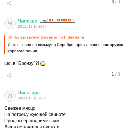
3
/
0
Чипекве
Ч
20:21, 18.10.2017
От пользователя
Governor_of_Sakhalin
И это... если не возьмут в Серебро, приглашаю в наш кружок
хорового пения
шо, в "Бронзу"?!
1
/
0
Лисы
ада
Л
20:23, 18.10.2017
Свежее мясцо
На потребу жующей свиноте
Продюссер поднимет лям
Душа останется в пустоте