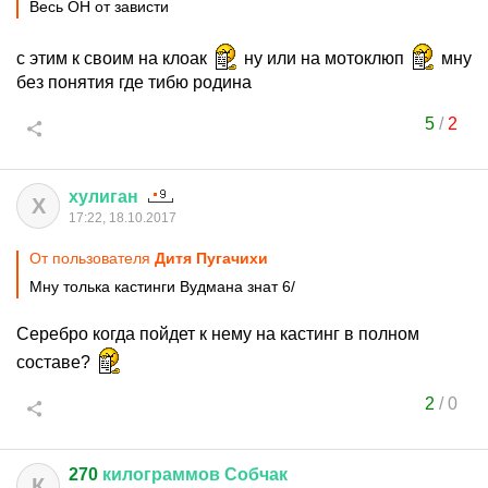
Весь ОН от зависти
с этим к своим на клоак
ну или на мотоклюп
мну
без понятия где тибю родина
5
/
2
хулиган
Х
17:22, 18.10.2017
От пользователя
Дитя Пугачихи
Мну толька кастинги Вудмана знат 6/
Серебро когда пойдет к нему на кастинг в полном
составе?
2
/
0
270
килограммов
Собчак
К