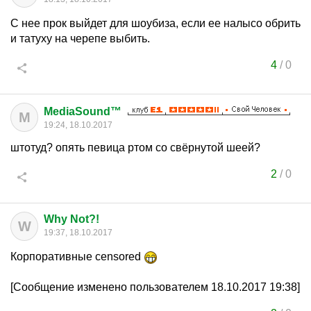
С нее прок выйдет для шоубиза, если ее налысо обрить
и татуху на черепе выбить.
4
/
0
MediaSound™
M
19:24, 18.10.2017
штотуд? опять певица ртом со свёрнутой шеей?
2
/
0
Why Not?!
W
19:37, 18.10.2017
Корпоративные censored
[Сообщение изменено пользователем 18.10.2017 19:38]