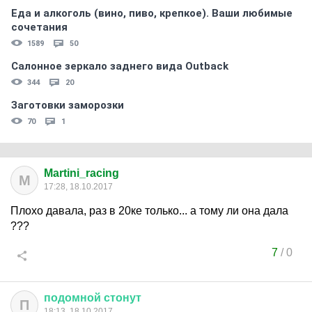
Еда и алкоголь (вино, пиво, крепкое). Ваши любимые
сочетания
1589
50
Салонное зеркало заднего вида Outback
344
20
Заготовки заморозки
70
1
Martini_racing
M
17:28, 18.10.2017
Плохо давала, раз в 20ке только... а тому ли она дала
???
7
/
0
подомной
стонут
П
18:13, 18.10.2017