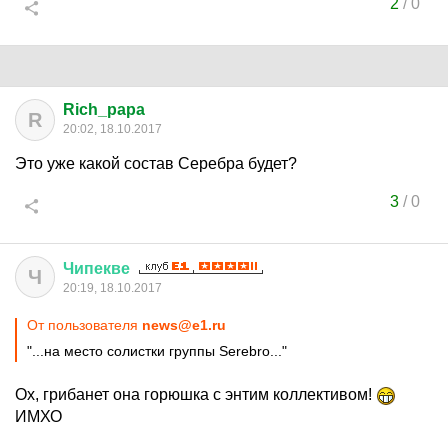
2
/
0
Rich_papa
R
20:02, 18.10.2017
Это уже какой состав Серебра будет?
3
/
0
Чипекве
Ч
20:19, 18.10.2017
От пользователя
news@e1.ru
"...на место солистки группы Serebro..."
Ох, грибанет она горюшка с энтим коллективом!
ИМХО