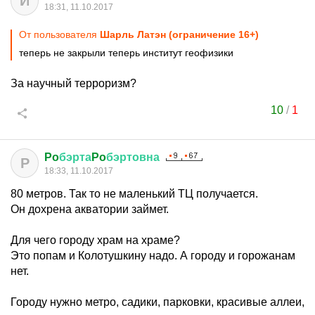
И
18:31, 11.10.2017
От пользователя
Шарль Латэн (ограничение 16+)
теперь не закрыли теперь институт геофизики
За научный терроризм?
10
/
1
Po
бэрта
Po
бэртовна
P
18:33, 11.10.2017
80 метров. Так то не маленький ТЦ получается.
Он дохрена акватории займет.
Для чего городу храм на храме?
Это попам и Колотушкину надо. А городу и горожанам
нет.
Городу нужно метро, садики, парковки, красивые аллеи,