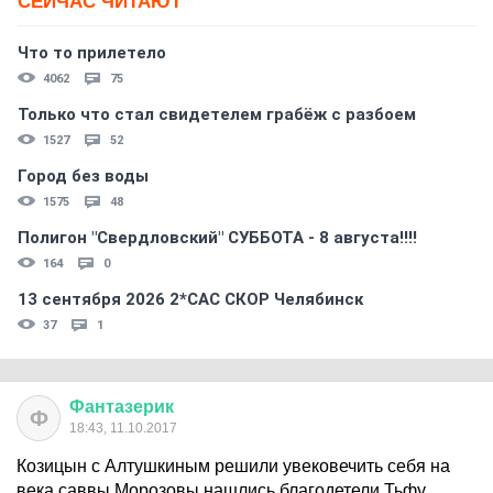
СЕЙЧАС ЧИТАЮТ
Что то прилетело
4062
75
Только что стал свидетелем грабёж с разбоем
1527
52
Город без воды
1575
48
Полигон "Свердловский" СУББОТА - 8 августа!!!!
164
0
13 сентября 2026 2*CAC СКОР Челябинск
37
1
Фантазерик
Ф
18:43, 11.10.2017
Козицын с Алтушкиным решили увековечить себя на
века саввы Морозовы нашлись благодетели Тьфу