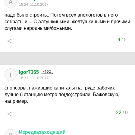
A
18:24, 11.10.2017
надо было строить.. Потом всех апологетов в него
собрать, и ... С алтушкиными, желтушкиными и прочими
слугами народными/божьими.
9
/
0
Igor7365
I
18:31, 11.10.2017
спонсоры, нажившие капиталы на труде рабочих
лучше б станцию метро по(до)строили. Бажовскую,
например.
22
/
0
Изредказаходящий