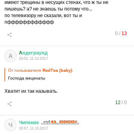
имеют трещины в несущих стенах, что ж ты не
пишешь? а? не знаешь ты потому что...
по телевизору не сказали, вот ты и
пфффффффффффф
0
/
13
A
ндеграунд
A
20:01, 11.10.2017
От пользователя
RedTеa (baby)
Господа меценаты
Хватит их так называть.
12
/
0
Чипекве
Ч
20:07, 11.10.2017