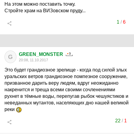
На этом можно поставить точку.
Стройте храм на ВИЗовском пруду...
1
/
6
GREEN_MONSTER
G
20:08, 11.10.2017
Это будет грандиозное зрелище - когда под силой злых
уральских ветров грандиозное помпезное сооружение,
призванное дарить веру людям, вдруг неожиданно
накренится и треща всеми своими сочленениями
рухнет в тёмные воды, перепугав рыбок чешуястиков и
неведанных мутантов, населяющих дно нашей великой
реки
22
/
1