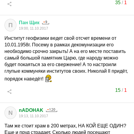
35
/
1
Пан
Щик
П
19:00, 11.10.2017
Институт геофизики ведет свой отсчет времени от
10.01.1958г. Посему в рамках декомунизации его
необходимо срочно закрыть! А на его месте поставить
самый большой памятник Царю, где народу можно
будет покаяться за его свержение! А то настроили
глупые коммуняки институтов своих. Николай ll придёт,
порядок наведёт!
15
/
1
nADOHAK
N
19:13, 11.10.2017
Там же стоит храм в 200 метрах, НА КОЙ ЕЩЕ ОДИН?
Еще и пруд страдает. Сколько людей посещают