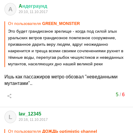
A
ндеграунд
A
20:10, 11.10.2017
От пользователя
GREEN_MONSTER
Это будет грандиозное зрелище - когда под силой злых
уральских ветров грандиозное помпезное сооружение,
призванное дарить веру людям, вдруг неожиданно
накренится и треща всеми своими сочленениями рухнет в
тёмные воды, перепугав рыбок чешуястиков и неведанных
мутантов, населяющих дно нашей великой реки
Ишь как пассажиров метро обозвал "неведанными
мутантами"..
5
/
6
lav_12345
L
20:16, 11.10.2017
От пользователя
ДОЖДЬ optimistic channel