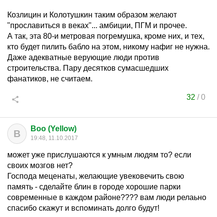
Козлицин и Колотушкин таким образом желают
"прославиться в веках"... амбиции, ПГМ и прочее.
А так, эта 80-и метровая погремушка, кроме них, и тех,
кто будет пилить бабло на этом, никому нафиг не нужна.
Даже адекватные верующие люди против
строительства. Пару десятков сумасшедших
фанатиков, не считаем.
32
/
0
Boo (Yellow)
B
19:48, 11.10.2017
может уже прислушаются к умным людям то? если
своих мозгов нет?
Господа меценаты, желающие увековечить свою
память - сделайте блин в городе хорошие парки
современные в каждом районе???? вам люди релаьно
спасибо скажут и вспоминать долго будут!