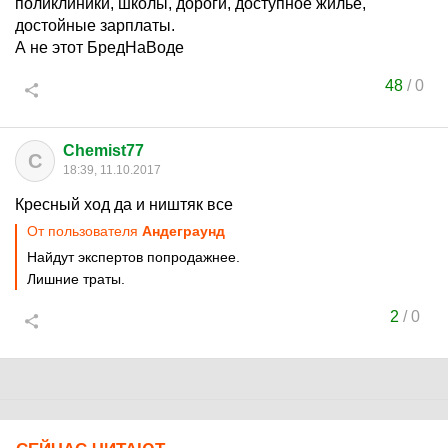
поликлиники, школы, дороги, доступное жилье,
достойные зарплаты.
А не этот БредНаВоде
48
/
0
Chemist77
C
18:39, 11.10.2017
Кресный ход да и ништяк все
От пользователя
Aндеграунд
Найдут экспертов попродажнее.
Лишние траты.
2
/
0