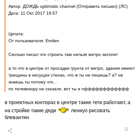
Автор: ДОЖДЬ optimistic channel (Отправить письмо) (ЛС)
Дата: 11 Окт 2017 19:57
Цитата:
От пользователя: Emilen
Сколько писал что строить там нельзя метро затопит
а то что в центре от просадки грунта от метро, здания имеют
трещины в несущих стенах, что ж ты не пишешь? а? не
знаешь ты потому что...
по телевизору не сказали, вот ты и пфффффффффффф
в проектных конторах в центре такие тети работают, а
на стройке такие дяди
лениуо рисовать
блевантин
0