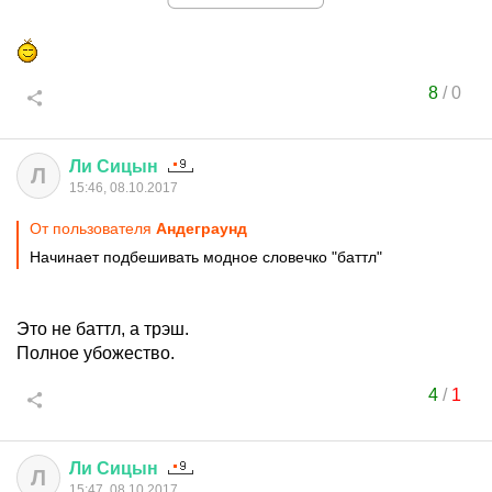
8
/
0
Ли
Сицын
Л
15:46, 08.10.2017
От пользователя
Aндеграунд
Начинает подбешивать модное словечко "баттл"
Это не баттл, а трэш.
Полное убожество.
4
/
1
Ли
Сицын
Л
15:47, 08.10.2017