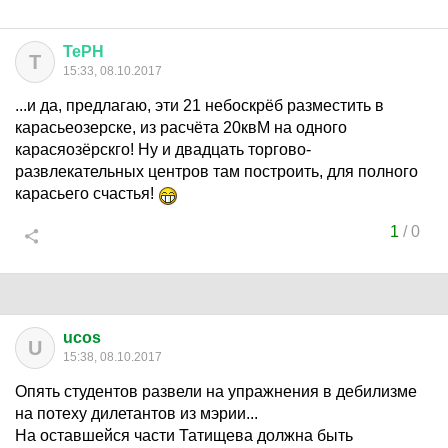
ТеРН
Т
15:33, 08.10.2017
...и да, предлагаю, эти 21 небоскрёб разместить в
карасьеозерске, из расчёта 20квМ на одного
карасяозёрскго! Ну и двадцать торгово-
развлекательных центров там построить, для полного
карасьего счастья!
1
/
0
ucos
U
15:38, 08.10.2017
Опять студентов развели на упражнения в дебилизме
на потеху дилетантов из мэрии...
На оставшейся части Татищева должна быть