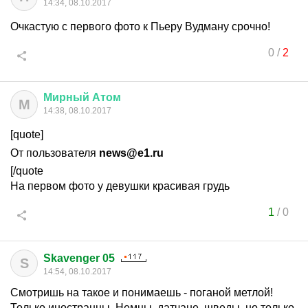
14:34, 08.10.2017
Очкастую с первого фото к Пьеру Вудману срочно!
0
/
2
Мирный
Атом
М
14:38, 08.10.2017
[quote]
От пользователя
news@e1.ru
[/quote
На первом фото у девушки красивая грудь
1
/
0
Skavenger 05
S
14:54, 08.10.2017
Смотришь на такое и понимаешь - поганой метлой!
Только иностранцы. Немцы, датчане, шведы, но только