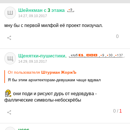
Шейнкман
с
3
этажа
Ш
14:27, 09.10.2017
мну бы с первой милфой её проект поизучал.
0
Щенятки
-
пушистики
.
Щ
14:29, 09.10.2017
От пользователя
Штурман ЖоржЪ
Я бы этим архитекторам-девушкам чаще вдувал
они поди и рисуют дурь от недовдува -
фаллические символы-небоскрёбы
0
/
1
ucos