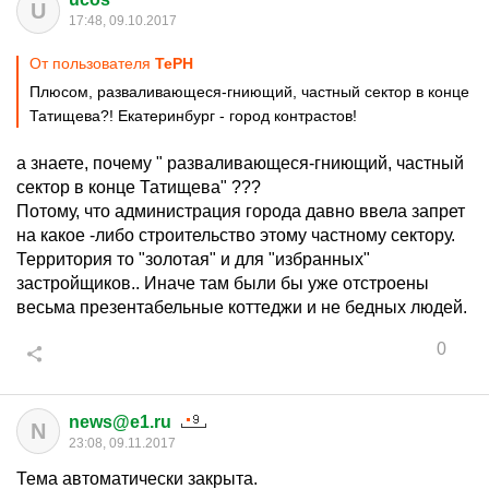
U
17:48, 09.10.2017
От пользователя
ТеРН
Плюсом, разваливающеся-гниющий, частный сектор в конце
Татищева?! Екатеринбург - город контрастов!
а знаете, почему " разваливающеся-гниющий, частный
сектор в конце Татищева" ???
Потому, что администрация города давно ввела запрет
на какое -либо строительство этому частному сектору.
Территория то "золотая" и для "избранных"
застройщиков.. Иначе там были бы уже отстроены
весьма презентабельные коттеджи и не бедных людей.
0
news@e1.ru
N
23:08, 09.11.2017
Тема автоматически закрыта.