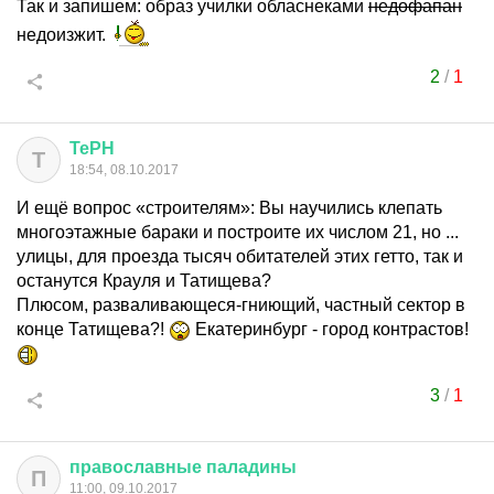
Так и запишем: образ училки обласнеками
недофапан
недоизжит.
2
/
1
ТеРН
Т
18:54, 08.10.2017
И ещё вопрос «строителям»: Вы научились клепать
многоэтажные бараки и построите их числом 21, но ...
улицы, для проезда тысяч обитателей этих гетто, так и
останутся Крауля и Татищева?
Плюсом, разваливающеся-гниющий, частный сектор в
конце Татищева?!
Екатеринбург - город контрастов!
3
/
1
православные
паладины
П
11:00, 09.10.2017