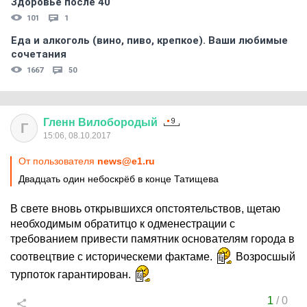
Здоровье после 40
101
1
Еда и алкоголь (вино, пиво, крепкое). Ваши любимые
сочетания
1667
50
Гленн
Вилобородый
Г
15:06, 08.10.2017
От пользователя
news@e1.ru
Двадцать один небоскрёб в конце Татищева
В свете вновь открывшихся опстоятельствов, щетаю
необходимым обратитцо к одменестрации с
требованием привести памятник основателям города в
соотвецтвие с историческеми фактаме.
Возросшый
турпоток гарантирован.
1
/
0