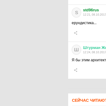
std96rus
S
12:21, 08.10.201
ерундистика...
Штурман
Ж
Ш
12:24, 08.10.201
Я бы этим архитек
СЕЙЧАС ЧИТАЮ