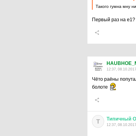
Такого гумна мну ни
Первый раз на е1?
HAUBHOE_
12:37, 08.10.201
Чёто раёны попутал
болоте
Типичный
О
Т
12:37, 08.10.201