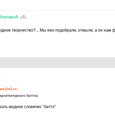
бородый
7
родное творчество?... Мы ево подобрали, отмыли, а он нам фи
7
ws@e1.ru
архитектурного баттла
ать модное словечко "баттл"