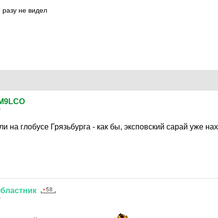
 разу не видел
M9LCO
7
и на глобусе Грязьбурга - как бы, эксповский сарай уже на
бластник
7