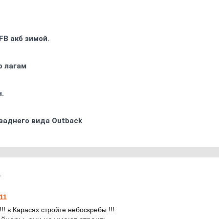
FB акб зимой.
о лагам
.
заднего вида Outback
7
11
!!! в Карасях стройте небоскребы !!!