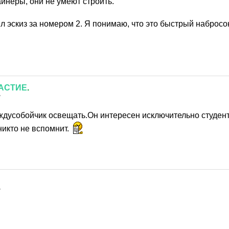
айнеры, они не умеют строить.
 эскиз за номером 2. Я понимаю, что это быстрый набросок
АСТИЕ
.
7
ждусобойчик освещать.Он интересен исключительно студента
никто не вспомнит.
7