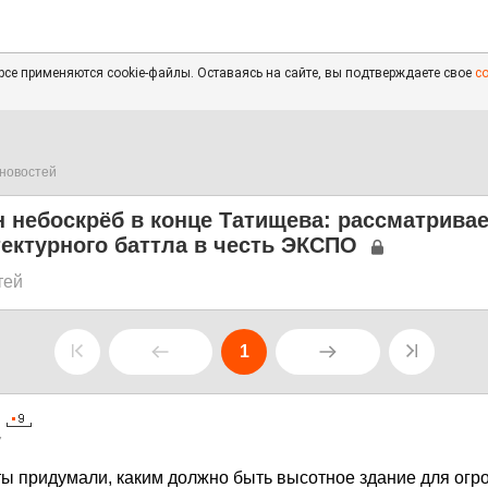
се применяются cookie-файлы. Оставаясь на сайте, вы подтверждаете свое
с
новостей
 небоскрёб в конце Татищева: рассматрива
ектурного баттла в честь ЭКСПО
тей
1
7
ты придумали, каким должно быть высотное здание для огр