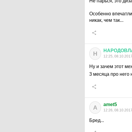
Не парься, это диз
Особенно впечатлил
никак, чем так...
НАРОДОВЛ
Н
12:25, 08.10.201
Ну и зачем этот ме
3 месяца про него 
amet5
A
12:26, 08.10.201
Бред...