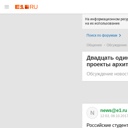
На информационном ресур
на их использование.
Поиск по форумам
Общение
Обсуждение 
Двадцать один
проекты архит
Обсуждение новос
news@e1.ru
N
12:03, 08.10.201
Российские студен