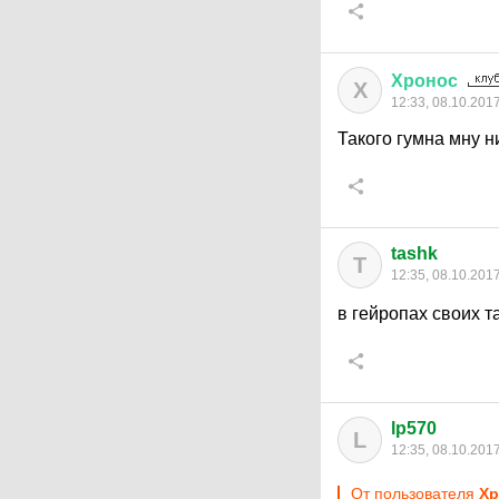
Хронос
Х
12:33, 08.10.201
Такого гумна мну н
tashk
T
12:35, 08.10.201
в гейропах своих т
lp570
L
12:35, 08.10.201
От пользователя
Хр