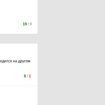
19
/
0
ходится на другом
8
/
1