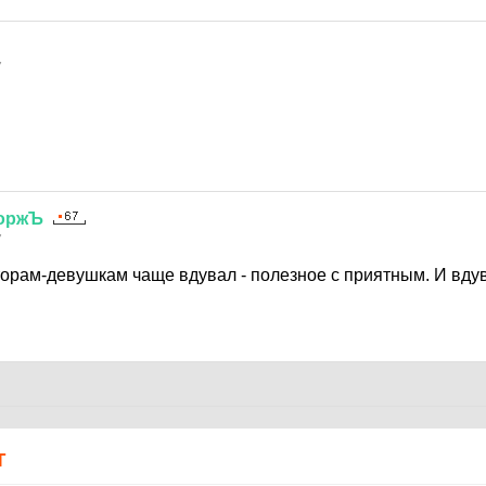
7
оржЪ
7
торам-девушкам чаще вдувал - полезное с приятным. И вдув
Т