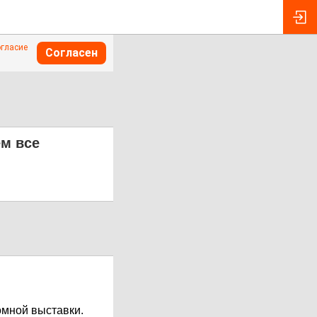
огласие
Согласен
ем все
омной выставки.