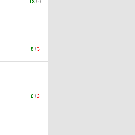
18
/
0
8
/
3
6
/
3