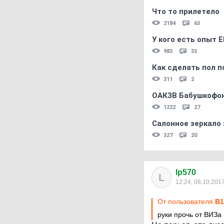
Что то прилетело
2184
63
У кого есть опыт E
983
33
Как сделать пол п
311
2
ОАКЗВ Бабушкофон
1222
27
Салонное зеркало 
327
20
lp570
L
12:24, 08.10.201
От пользователя
B1
руки прочь от ВИЗа 