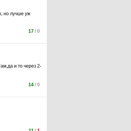
, но лучше уж
17
/
0
м,да и то через 2-
14
/
0
11
/
1