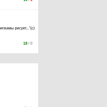
гвамы рисует..."(с)
18
/
0