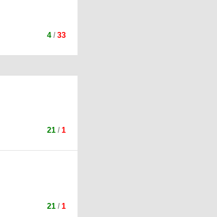
4
/
33
21
/
1
21
/
1