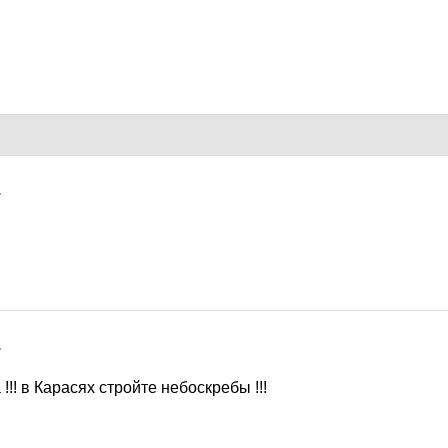
7
7
!!! в Карасях стройте небоскребы !!!