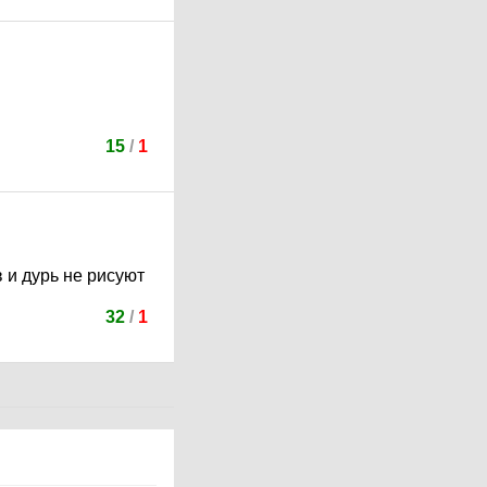
15
/
1
 и дурь не рисуют
32
/
1