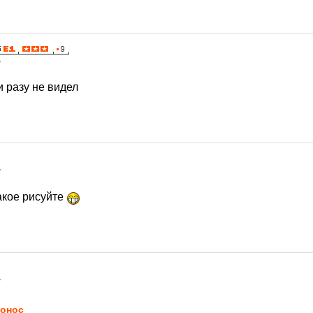
7
и разу не видел
7
акое рисуйте
7
онос