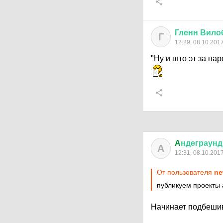
Гленн
Вило
Г
12:29, 08.10.201
"Ну и што эт за на
A
ндеграунд
A
12:31, 08.10.201
От пользователя
ne
публикуем проекты 
Начинает подбешив