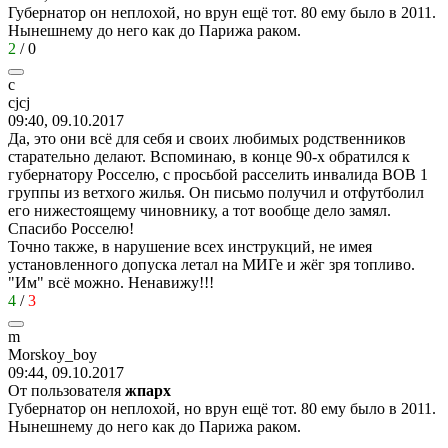
Губернатор он неплохой, но врун ещё тот. 80 ему было в 2011.
Нынешнему до него как до Парижа раком.
2
/
0
c
cjcj
09:40, 09.10.2017
Да, это они всё для себя и своих любимых родственников
старательно делают. Вспоминаю, в конце 90-х обратился к
губернатору Росселю, с просьбой расселить инвалида ВОВ 1
группы из ветхого жилья. Он письмо получил и отфутболил
его нижестоящему чиновнику, а тот вообще дело замял.
Спасибо Росселю!
Точно также, в нарушение всех инструкций, не имея
установленного допуска летал на МИГе и жёг зря топливо.
"Им" всё можно. Ненавижу!!!
4
/
3
m
Morskoy_boy
09:44, 09.10.2017
От пользователя
жпарх
Губернатор он неплохой, но врун ещё тот. 80 ему было в 2011.
Нынешнему до него как до Парижа раком.