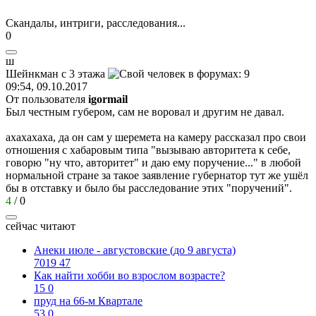
Скандалы, интриги, расследования...
0
ш
Шейнкман
с
3
этажа
09:54, 09.10.2017
От пользователя
igormail
Был честным губером, сам не воровал и другим не давал.
ахахахаха, да он сам у шеремета на камеру рассказал про свои
отношения с хабаровым типа "вызываю авторитета к себе,
говорю "ну что, авторитет" и даю ему поручение..." в любой
нормальной стране за такое заявление губернатор тут же ушёл
бы в отставку и было бы расследование этих "поручений".
4
/
0
сейчас читают
Анеки июле - августовские (до 9 августа)
7019
47
Как найти хобби во взрослом возрасте?
15
0
пруд на 66-м Квартале
53
0