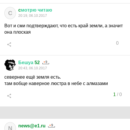
c
мотрю
читаю
C
20:19, 06.10.2017
Вот и сми подтверждают, что есть край земли, а значит
она плоская
0
Бешуа
52
20:43, 06.10.2017
севернее ещё земля есть.
там вобще наверное люстра в небе с алмазами
1
/
0
news@e1.ru
N