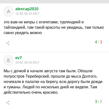
alexcap2010
A
15:39, 06.10.2017
это вам не кипры с египетами, турляндией и
тайландией, там такой красоты не увидишь, там только
гавно увидеть можно
4
/
1
ev7
E
19:02, 06.10.2017
Мы с дочкой в начале августа там были. Обошли
полуостров Териберский, прошли до мыса Долгого,
ночевали в палатке на берегу, всю дорогу были дожди
и туманы. Людей по несколько дней не видели. Там
действительно очень красиво.
3
/
0