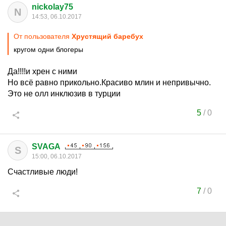
nickolay75
N
14:53, 06.10.2017
От пользователя
Хрустящий баребух
кругом одни блогеры
Да!!!!и хрен с ними
Но всё равно прикольно.Красиво млин и непривычно.
Это не олл инклюзив в турции
5
/
0
SVAGA
S
15:00, 06.10.2017
Счастливые люди!
7
/
0