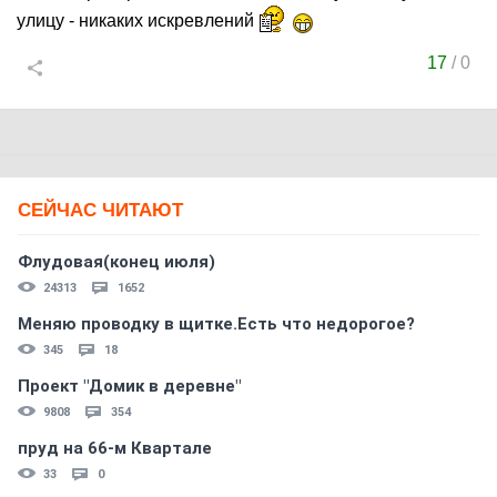
улицу - никаких искревлений
17
/
0
СЕЙЧАС ЧИТАЮТ
Флудовая(конец июля)
24313
1652
Меняю проводку в щитке.Есть что недорогое?
345
18
Проект "Домик в деревне"
9808
354
пруд на 66-м Квартале
33
0