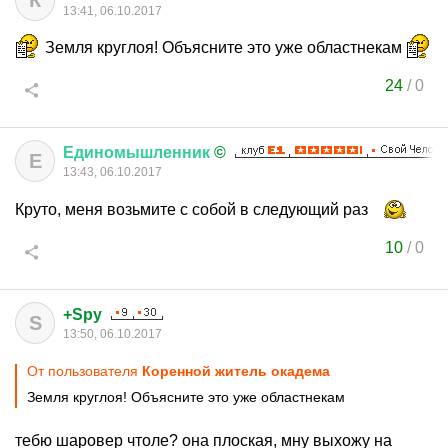
К
13:41, 06.10.2017
Земля круглоя! Объясните это уже областнекам
24
/
0
Единомышленник
©
Е
13:43, 06.10.2017
Круто, меня возьмите с собой в следующий раз
10
/
0
+Spy
S
13:50, 06.10.2017
От пользователя
Коренной житель окадема
Земля круглоя! Объясните это уже областнекам
тебю шаровер чтоле? она плоская, мну выхожу на