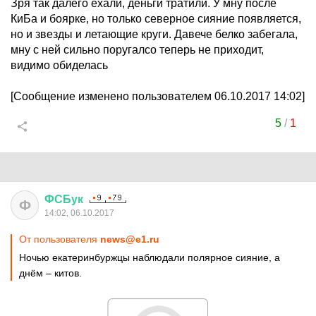
Зря так далего ехали, деньги тратили. У мну после
КиБа и боярке, но только северное сияние появляется,
но и звезды и летающие круги. Давече белко забегала,
мну с ней сильно поругалсо теперь не приходит,
видимо обиделась
[Сообщение изменено пользователем 06.10.2017 14:02]
5
/
1
ФСБук
Ф
14:02, 06.10.2017
От пользователя
news@e1.ru
Ночью екатеринбуржцы наблюдали полярное сияние, а
днём – китов.