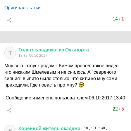
Оригинал статьи
14
/
1
Толстяк
-
радикал
из
Оук
-
порта
Т
13:39, 06.10.2017
Мну весь отпуск рядом с КиБом провел, такое видел,
что никаким Шмелевым и не снилось. А "севреного
сияния" выпито было столько, что киты ко мну сами
приходили. Где новасть про мну?
[Сообщение изменено пользователем 06.10.2017 13:40]
22
/
5
Коренной
житель
окадема