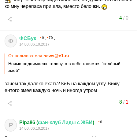
ко мну черепаха пришла, вместо белочки.
4
/
0
ФСБук
Ф
14:00, 06.10.2017
От пользователя
news@e1.ru
Ночью поднимаешь голову, а в небе гоняется "зелёный
змей"
зачем так далеко ехать? КиБ на каждом углу. Вижу
ентого змея каждую ночь и иногда утром
8
/
1
Pipa86 (
фан
-
клуб
Лиды
с
ЖБИ
)
P
14:00, 06.10.2017