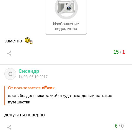
заметно
15
/
1
Сисяндр
С
14:03, 06.10.2017
От пользователя
пЁжик
жэсть бездельники какие! откуда тока деньги на такие
путешестви
депутаты новерно
6
/
0