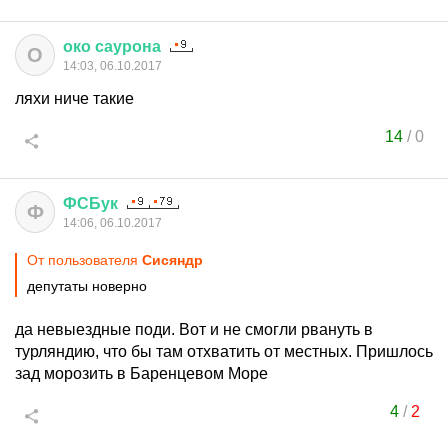
око
саурона
О
14:03, 06.10.2017
ляхи ниче такие
14
/
0
ФСБук
Ф
14:06, 06.10.2017
От пользователя
Сисяндр
депутаты новерно
да невыездные поди. Вот и не смогли рвануть в
турляндию, что бы там отхватить от местных. Пришлось
зад морозить в Баренцевом Море
4
/
2