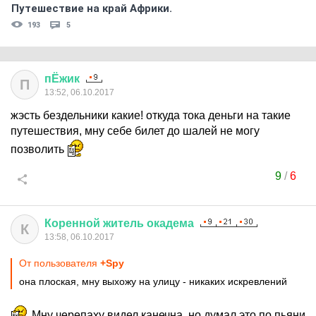
Путешествие на край Африки.
193
5
пЁжик
П
13:52, 06.10.2017
жэсть бездельники какие! откуда тока деньги на такие
путешествия, мну себе билет до шалей не могу
позволить
9
/
6
Коренной
житель
окадема
К
13:58, 06.10.2017
От пользователя
+Spy
она плоская, мну выхожу на улицу - никаких искревлений
Мну черепаху видел канечна, но думал это по пьяни