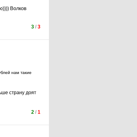
)))) Волков
3
/
3
ублей нам такие
ьше страну доят
2
/
1