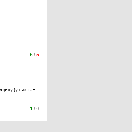
6
/
5
бщину (у них там
1
/
0