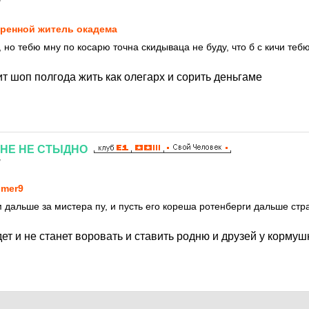
7
ренной житель окадема
 но тебю мну по косарю точна скидываца не буду, что б с кичи теб
ит шоп полгода жить как олегарх и сорить деньгаме
НЕ
НЕ
СТЫДНО
7
mer9
м дальше за мистера пу, и пусть его кореша ротенберги дальше стр
ет и не станет воровать и ставить родню и друзей у корму