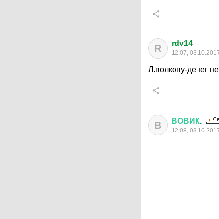
rdv14
R
12:07, 03.10.201
Л.волкову-денег не
ВОВИК
.
В
12:08, 03.10.201