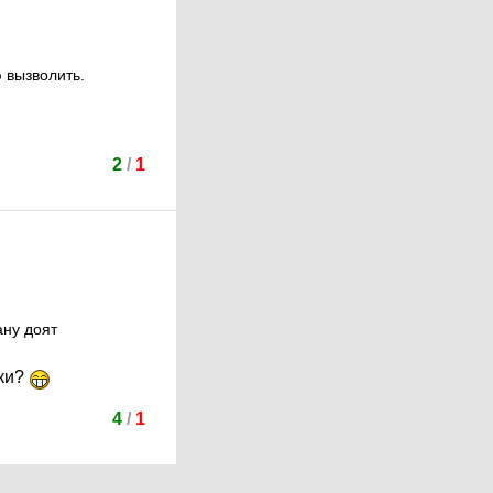
ю вызволить.
2
/
1
ану доят
шки?
4
/
1