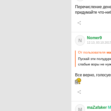
Перечисление дене
придумайте что-ни
Nomer9
N
12:13, 03.10.201
От пользователя
ма
Пускай эти полудур
слабые воры не ну
Все верно, голосуе
maZafaker
М
M