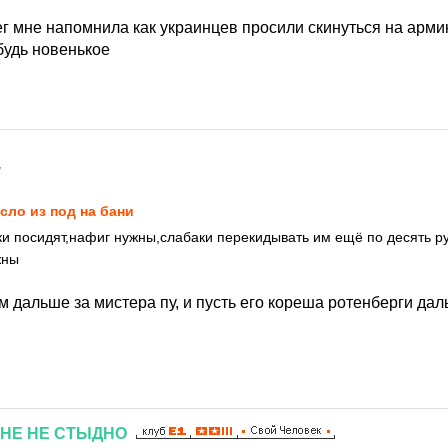
г мне напомнила как украинцев просили скинуться на армию
будь новенькое
7
сло из под на бани
ки посидят,нафиг нужны,слабаки перекидывать им ещё по десять р
жны
м дальше за мистера пу, и пусть его кореша ротенберги дал
НЕ
НЕ
СТЫДНО