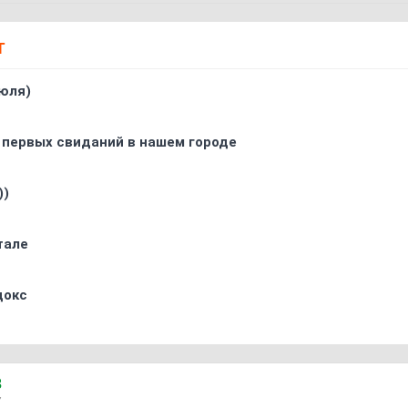
Т
юля)
 первых свиданий в нашем городе
))
тале
докс
3
7