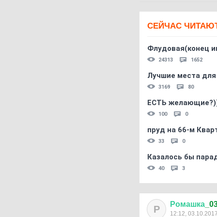
СЕЙЧАС ЧИТАЮ
Флудовая(конец и
24313
1652
Лучшие места для
3169
80
ЕСТЬ желающие?)
100
0
пруд на 66-м Квар
33
0
Казалось бы пара
40
3
Ромашка
_0
Р
12:12, 03.10.201