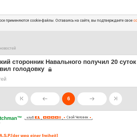
се применяются cookie-файлы. Оставаясь на сайте, вы подтверждаете свое
с
новостей
кий сторонник Навального получил 20 суток
вил голодовку
тей
6
itchman™
7
A.S.P.[der weg einer freiheit]