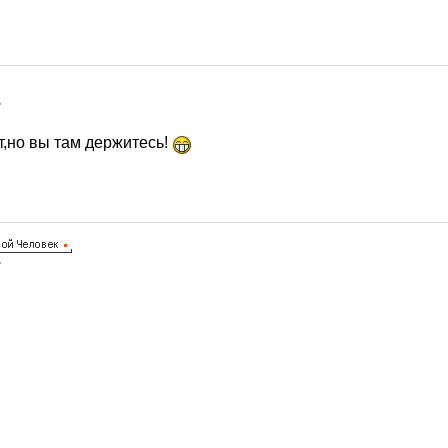
7
т,но вы там держитесь!
7