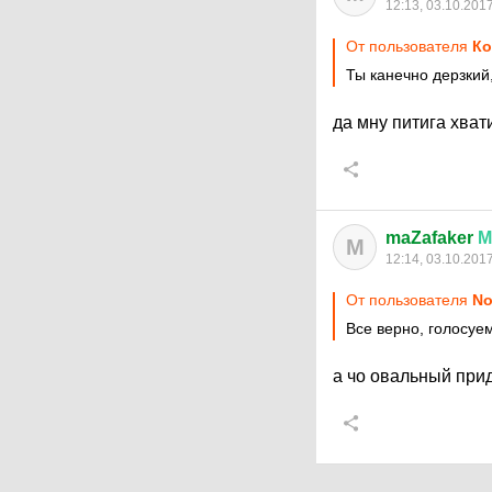
12:13, 03.10.201
От пользователя
Ко
Ты канечно дерзкий,
да мну питига хват
maZafaker
М
M
12:14, 03.10.201
От пользователя
No
Все верно, голосуе
а чо овальный прид