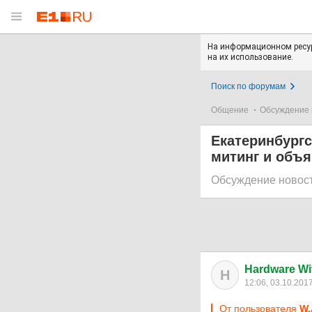
На информационном ресур
на их использование.
Поиск по форумам
Общение
Обсуждение 
Екатеринбургс
митинг и объя
Обсуждение новос
Hardware W
H
12:06, 03.10.201
От пользователя
W.