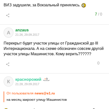
ВИЗ задушили, за Вокзальный принялись.
7
/
0
anzaus
A
21:26, 29.09.2017
Перекрыт будет участок улицы от Гражданской до III
Интернационала. А на схеме обозначен совсем другой
участок улицы Машинистов. Кому верить??????
0
краснорожий
К
21:28, 29.09.2017
От пользователя
news@e1.ru
на месяц закроют улицу Машинистов