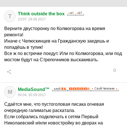
Think outside the box
T
23:07, 29.09.2017
Верните двусторонку по Колмогорова на время
ремонта!
Иначе с Челюскинцев на Гражданскую заедешь и
попадёшь в тупик!
Все ж по встречке поедут. Или по Колмогорова, или под
мостом будут на Стрелочников выскакивать.
0
MediaSound™
M
00:04, 30.09.2017
Сдаётся мне, что пустоголовая писака огневая
очередную галиматью раскатала.
Если собрались подключать к сетям Первый
Николаевский и/или новостройку во дворах на