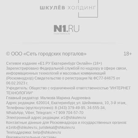
© ООО «Сеть городских порталов»
18+
Сетевое издание «Е1.РУ Екатеринбург Онлайн» (18+)
Зарегистрировано Федеральной службой по надзору в сфере связи,
информационных технологий и массовых коммуникаций
(Роскомнадзор) Свидетельство о регистрации № ФС77-84675 от
06.02.2023 г.
Учредитель: Общество с ограниченной ответственностью "ИНТЕРНЕТ
ТЕХНОЛОГИИ"
Главный редактор: Малкова Марина Андреевна
Адрес редакции: 620014, Екатеринбург, ул. Шейнкмана, 10, 3-й этаж,
Телефоны (круглосуточно): 8 (343) 379-49-95, 34-555-34,
WhatsApp, Viber, Telegram: +7 909 704-57-70
Электронный адрес редакции:
e1@shkulev.ru
Контактные данные для Роскомнадзора и государственных органов:
e1info@shkulev.ru
,
juristekat@shkulev.ru
Техподдержка:
help@shkulev.ru
Рекомендательные системы