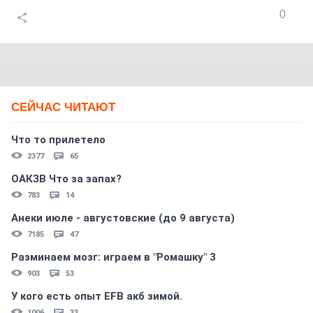
0
СЕЙЧАС ЧИТАЮТ
Что то прилетело
2377
65
ОАКЗВ Что за запах?
783
14
Анеки июле - августовские (до 9 августа)
7185
47
Разминаем мозг: играем в "Ромашку" 3
903
53
У кого есть опыт EFB акб зимой.
1006
33