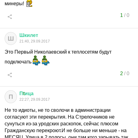
минеры!
1
/
0
Шкилет
Ш
21:40, 29.09.2017
Это Первый Николаевский к теплосетям будут
подключать
2
/
0
П
t
ица
П
22:27, 29.09.2017
Не то идиоты, не то сволочи в администрации
согласуют эти перекрытия. На Стрелочников не
сунуться из-за уродских раскопок, сейчас плюсом
Гражданскую перекроют.И не больше ни меньше - на
МЕСЯЦ. Улица в 2 полосы, они там кого зарывать так