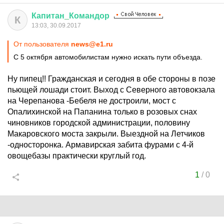
Капитан
_
Командор
К
13:03, 30.09.2017
От пользователя
news@e1.ru
С 5 октября автомобилистам нужно искать пути объезда.
Ну пипец!! Гражданская и сегодня в обе стороны в позе
пьющей лошади стоит. Выход с Северного автовокзала
на Черепанова -Бебеля не достроили, мост с
Опалихинской на Папанина только в розовых снах
чиновников городской администрации, половину
Макаровского моста закрыли. Выездной на Летчиков
-односторонка. Армавирская забита фурами с 4-й
овощебазы практически круглый год.
1
/
0