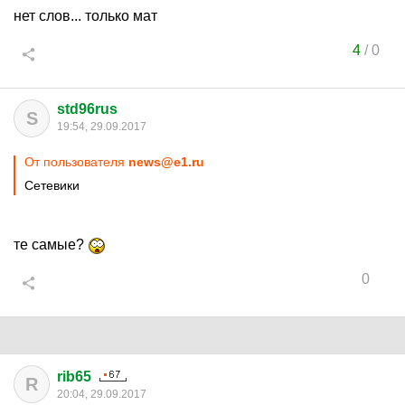
нет слов... только мат
4
/
0
std96rus
S
19:54, 29.09.2017
От пользователя
news@e1.ru
Сетевики
те самые?
0
rib65
R
20:04, 29.09.2017