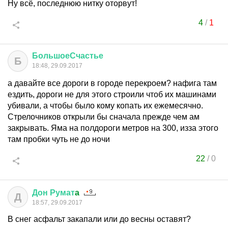
Ну всё, последнюю нитку оторвут!
4
/
1
БольшоеСчастье
Б
18:48, 29.09.2017
а давайте все дороги в городе перекроем? нафига там
ездить, дороги не для этого строили чтоб их машинами
убивали, а чтобы было кому копать их ежемесячно.
Стрелочников открыли бы сначала прежде чем ам
закрывать. Яма на полдороги метров на 300, изза этого
там пробки чуть не до ночи
22
/
0
Дон
Румат
a
Д
18:57, 29.09.2017
В снег асфальт закапали или до весны оставят?