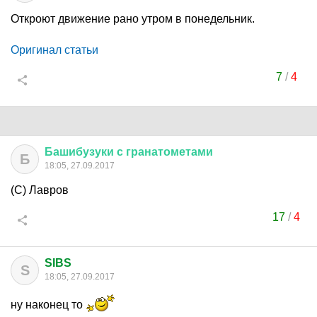
Откроют движение рано утром в понедельник.
Оригинал статьи
7
/
4
Башибузуки
с
гранатометами
Б
18:05, 27.09.2017
(С) Лавров
17
/
4
SIBS
S
18:05, 27.09.2017
ну наконец то