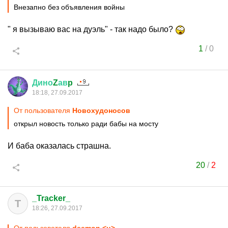
Внезапно без объявления войны
" я вызываю вас на дуэль" - так надо было?
1
/
0
Дино
Z
ав
p
18:18, 27.09.2017
От пользователя
Новохудоносов
открыл новость только ради бабы на мосту
И баба оказалась страшна.
20
/
2
_Tracker_
T
18:26, 27.09.2017