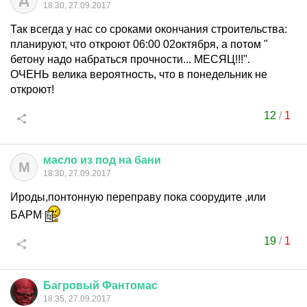
18:30, 27.09.2017
Так всегда у нас со сроками окончания строительства:
планируют, что откроют 06:00 02октября, а потом "
бетону надо набраться прочности... МЕСЯЦ!!!".
ОЧЕНЬ велика вероятность, что в понедельник не
откроют!
12
/
1
масло
из
под
на
бани
М
18:30, 27.09.2017
Ироды,понтонную переправу пока соорудите ,или
БАРМ
19
/
1
Багровый
Фантомас
18:35, 27.09.2017