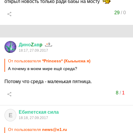
открыл новость только ради бабы на мосту
29
/
0
Дино
Z
ав
p
18:17, 27.09.2017
От пользователя
*Princess* (Кыыыска я)
А почему в моем мире ещё среда?
Потому что среда - маленькая пятница.
8
/
1
Ебипетская
сила
Е
18:18, 27.09.2017
От пользователя
news@e1.ru