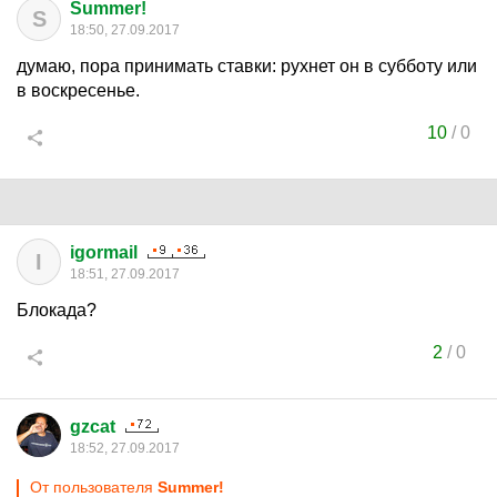
Summer!
S
18:50, 27.09.2017
думаю, пора принимать ставки: рухнет он в субботу или
в воскресенье.
10
/
0
igormail
I
18:51, 27.09.2017
Блокада?
2
/
0
gzcat
18:52, 27.09.2017
От пользователя
Summer!