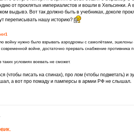
дию от проклятых империалистов и вошли в Хельсинки. А в
ком выдывэ. Вот так должно быть в учебниках, доколе про
ут переписывать нашу историю?
hor1
ую войну нужно было взрывать аэродромы с самолётами, эшелоны 
в современной войне, достаточно прервать снабжение противника п
в таких условиях воевать не сможет.
ся (чтобы писать на спинах), про лом (чтобы подметать) и 
ышал, а вот про помаду и памперсы в армии РФ не слышал.
7
ВИК.