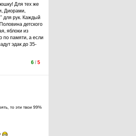
юшку! Для тех же
и, Диорами,
" для рук. Каждый
 Половина детского
я, яблоки из
о по памяти, а если
адут эдак до 35-
6
/
5
ять, то эти твои 99%
о