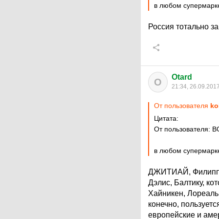
в любом супермарке
Россия тотально за
Otard
O
21:34, 26.09.201
От пользователя
ko
Цитата:
От пользователя: 
в любом супермарке
ДЖИТИАЙ, Филипп М
Дэлис, Балтику, ко
Хайникен, Лореаль.
конечно, пользуетс
европейские и аме