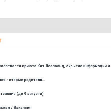
Т
 халатности приюта Кот Леопольд, скрытиe информации и
ся - старые родители...
товские (до 9 августа)
ажам / Вакансия