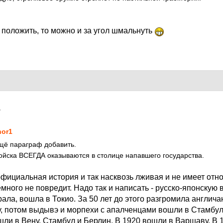
 положить, то можно и за угол шмальнуть
7
hor1
щё параграф добавить.
войска ВСЕГДА оказываются в столице напавшего государства.
официальная история и так насквозь лживая и не имеет отн
много не повредит. Надо так и написать - русско-японскую 
ала, вошла в Токио. За 50 лет до этого разгромила англичан
, потом выдывэ и морпехи с апалченцами вошли в Стамбул
шли в Вену, Стамбул и Берлин. В 1920 вошли в Варшаву. В 