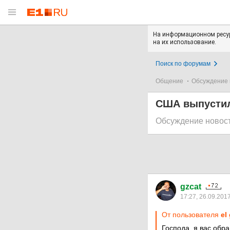
На информационном ресур
на их использование.
Поиск по форумам
Общение
Обсуждение 
США выпустил
Обсуждение новос
gzcat
17:27, 26.09.201
От пользователя
el
Господа, я вас обр