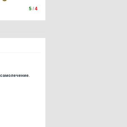
5
/
4
 самолечение.