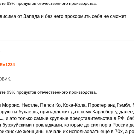
те 99% продуктов отечественного производства.
висима от Запада и без него прокормить себя не сможет
7
Rn1234
ВОВИК.
те 99% продуктов отечественного производства.
оррис, Нестле, Пепси Ко, Кока-Кола, Проктер энд Гэмбл, 
торую ты бухаешь, принадлежит датскому Карлсбергу, далее
.., и это только самые крупные представительства в РФ, баб
я буржуйскими прокладками, которые до сих пор в России де
риканские женщины начали их использовать ещё в 70х, а 