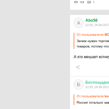
158
1
Abo56
A
22:00, 26.09.201
От пользователя
ВО
Зачем нужен торгов
товаров, потому чт
А кто мешает котн
Беспощадн
Б
22:03, 26.09.201
От пользователя
ko
Россия тотально за