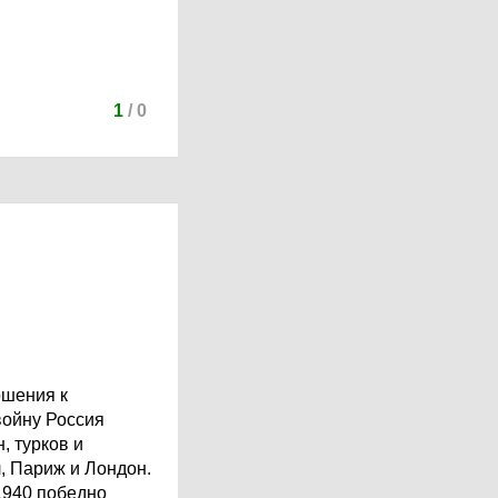
1
/
0
ошения к
войну Россия
, турков и
, Париж и Лондон.
1940 победно