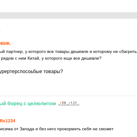
7
ВИК.
ый партнер, у которого все товары дешевле и которому не сбагрить
о рядом с ним Китай, у которого еще все дешевле?
курертерспосоьбые товары?
ый
борец
с
целюлитом
7
Rn1234
висима от Запада и без него прокормить себя не сможет