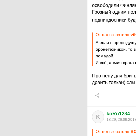
освободили Финлян
Грозный одним пол
подпиндосники буд
От пользователя
vi
А если в предыдущ
бронетехникой, то 
помадой.
И всё, армия врага 
Про пену для брить
драить толкан) сл
koRn1234
K
18:29, 26.09.201
От пользователя
ВО