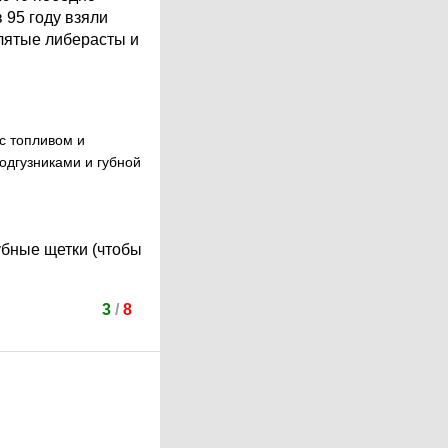
 95 году взяли
клятые либерасты и
с топливом и
одгузниками и губной
зубные щетки (чтобы
3
/
8