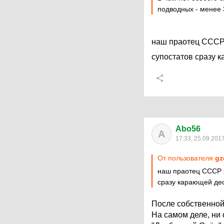
подводных - менее 
наш праотец СССР 
супостатов сразу 
Abo56
A
17:33, 25.09.201
От пользователя
gz
наш праотец СССР х
сразу карающей де
После собственной
На самом деле, ни