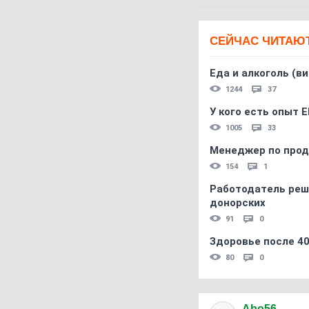
СЕЙЧАС ЧИТАЮ
Еда и алкоголь (в
1244
37
У кого есть опыт E
1005
33
Менеджер по прод
154
1
Работодатель реш
донорских
91
0
Здоровье после 4
80
0
Abo56