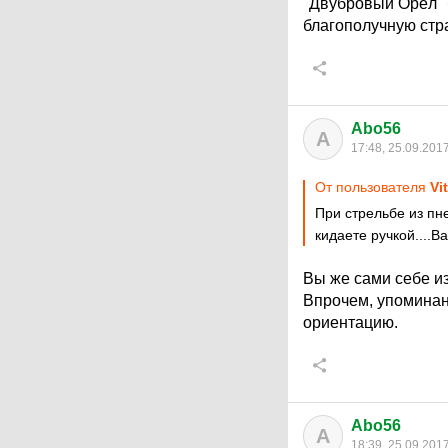
"Двубровый Орёл" 
благополучную стр
Abo56
A
17:48, 25.09.201
От пользователя
Vi
При стрельбе из пн
кидаете ручкой....В
Вы же сами себе и
Впрочем, упоминан
ориентацию.
Abo56
A
18:39, 25.09.201