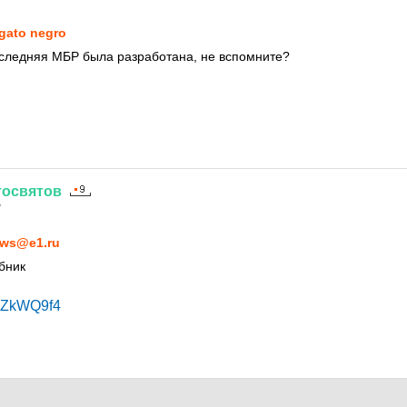
 gato negro
оследняя МБР была разработана, не вспомните?
тосвятов
7
ws@e1.ru
бник
fkZkWQ9f4