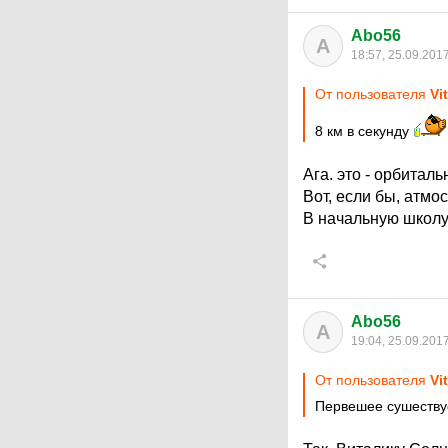
Abo56
A
18:57, 25.09.201
От пользователя
Vi
8 км в секунду
Ага. это - орбитал
Вот, если бы, атмо
В начальную школу
Abo56
A
19:04, 25.09.201
От пользователя
Vi
Первешее сушеству