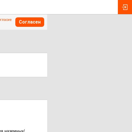
огласие
Согласен
мя наземных/