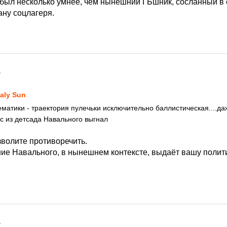
был несколько умнее, чем нынешний ГБшник, сосланный в
ану соцлагеря.
7
taly Sun
ематики - траектория пулечьки исключительно баллистическая....да
ас из детсада Навального выгнал
зволите противоречить.
ие Навального, в нынешнем контексте, выдаёт вашу полит
7