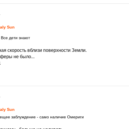
7
taly Sun
Все дети знают
ьная скорость вблизи поверхности Земли.
сферы не было...
.
7
taly Sun
ещее заблуждение - само наличие Омериги