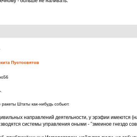
ечному - больше не наливать.
7
кита Пустосвятов
bo56
.
ракеты Штаты как-нибудь собьют.
 цивильных направлений деятельности, у эрэфии имеются (н
зводятся системы управления оными - "змеиное гнездо сов