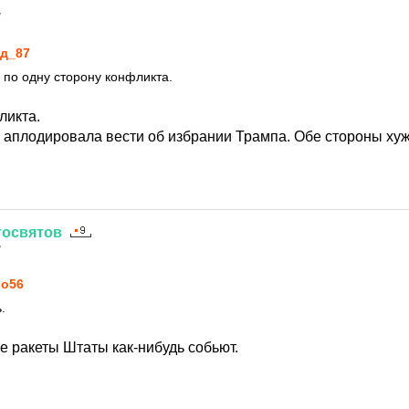
7
д_87
 по одну сторону конфликта.
ликта.
, аплодировала вести об избрании Трампа. Обе стороны хуж
тосвятов
7
o56
.
 ракеты Штаты как-нибудь собьют.