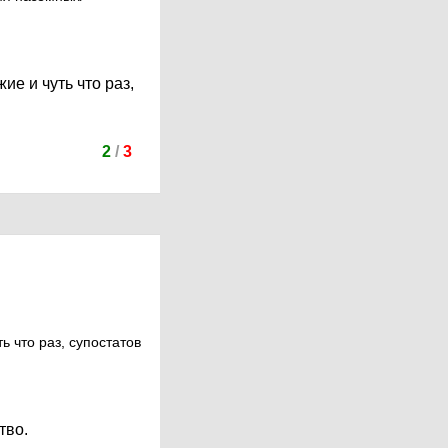
е и чуть что раз,
2
/
3
 что раз, супостатов
тво.