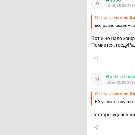
A
18:46, 25.09.201
От пользователя
Де
все равно окажемся
Вот и не надо конф
Помнится, госдуРа
Никита
Пус
Н
18:55, 25.09.201
От пользователя
Ab
Её успеют запустить
Полторы уцелевшие