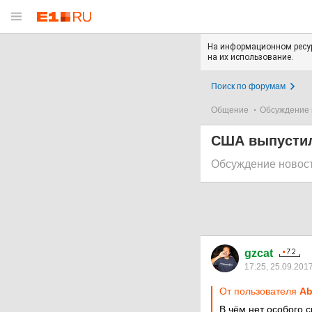
На информационном ресур
на их использование.
Поиск по форумам
Общение
Обсуждение 
США выпустил
Обсуждение новос
gzcat
17:25, 25.09.201
От пользователя
Ab
В чём нет особого 