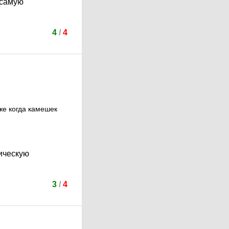
 самую
4
/
4
же когда камешек
ическую
3
/
4