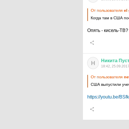
От пользователя
el
Когда там в США п
Опять - кисель-ТВ?
Никита
Пус
Н
18:42, 25.09.201
От пользователя
ne
США выпустили уче
https://youtu.be/BS