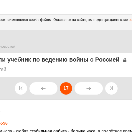
се применяются cookie-файлы. Оставаясь на сайте, вы подтверждаете свое
с
новостей
и учебник по ведению войны с Россией
тей
17
7
o56
смысла - любая стабильная орбита - больше часа, а подлётное вре