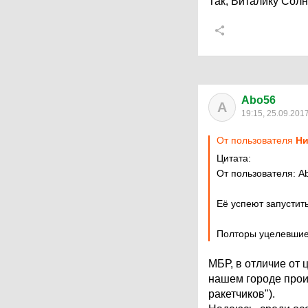
Так, Виталику Солн
Abo56
A
19:15, 25.09.201
От пользователя
Ни
Цитата:
От пользователя: A
Её успеют запустить
Полторы уцелевшие 
МБР, в отличие от
нашем городе прои
ракетчиков").