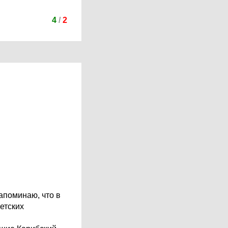
4
/
2
апоминаю, что в
етских