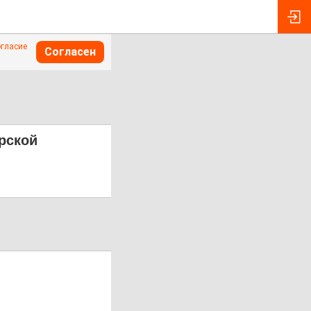
огласие
Согласен
арской