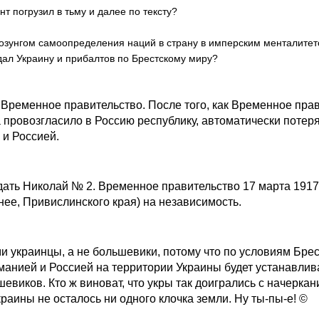
нт погрузил в тьму и далее по тексту?
лозунгом самоопределения наций в страну в имперским менталитет
дал Украину и прибалтов по Брестскому миру?
Временное правительство. После того, как Временное прави
 провозгласило в Россию республику, автоматически потер
и Россией.
ать Николай № 2. Временное правительство 17 марта 1917
нее, Привислинского края) на независимость.
и украинцы, а не большевики, потому что по условиям Брес
манией и Россией на территории Украины будет устанавлив
евиков. Кто ж виноват, что укры так доигрались с начерка
краины не осталось ни одного клочка земли. Ну ты-пы-е! ©