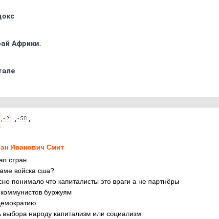
докс
ай Африки.
тале
7
ан Иванович Смит
кап стран
наме войска сша?
сно понимало что капиталисты это враги а не партнёры
 коммунистов буржуям
демократию
ь выбора народу капитализм или социализм