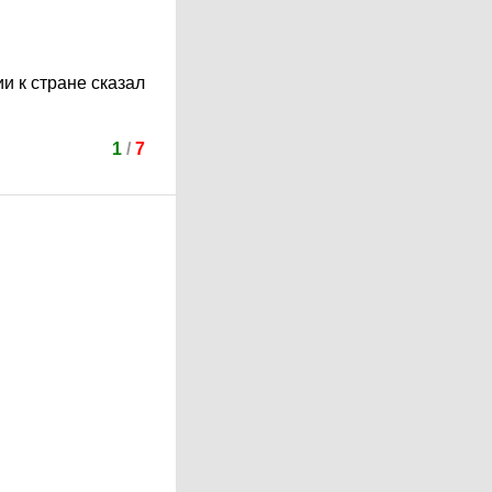
и к стране сказал
1
/
7