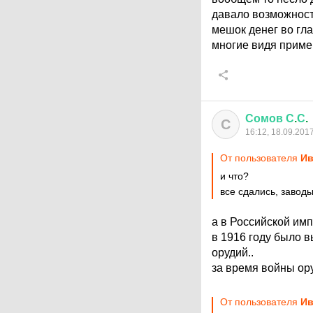
давало возможност
мешок денег во гла
многие видя прим
Сомов
С
.
С
.
С
16:12, 18.09.201
От пользователя
Ив
и что?
все сдались, завод
а в Российской им
в 1916 году было в
орудий..
за время войны ор
От пользователя
Ив