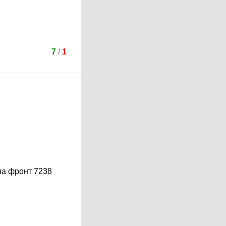
7
/
1
 на фронт 7238