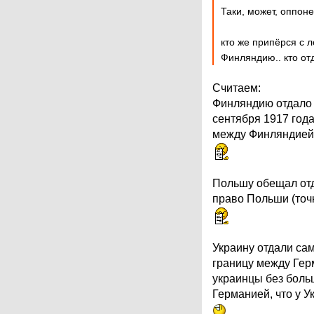
Таки, может, оппоне
кто же припёрся с 
Финляндию.. кто от
Считаем:
Финляндию отдало 
сентября 1917 года
между Финляндией 
Польшу обещал отд
право Польши (точ
Украину отдали сам
границу между Гер
украинцы без больш
Германией, что у У