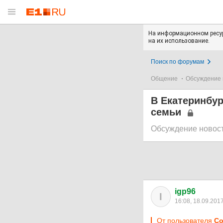
На информационном ресур
на их использование.
Поиск по форумам
Общение
Обсуждение 
В Екатеринбур
семьи
Обсуждение новос
igp96
I
16:08, 18.09.201
От пользователя
Со