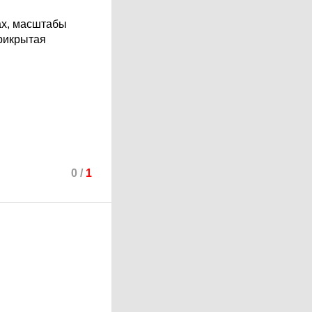
ах, масштабы
прикрытая
0
/
1