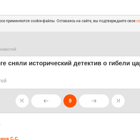
се применяются cookie-файлы. Оставаясь на сайте, вы подтверждаете свое
с
новостей
ге сняли исторический детектив о гибели ц
тей
9
7
мов С.С.