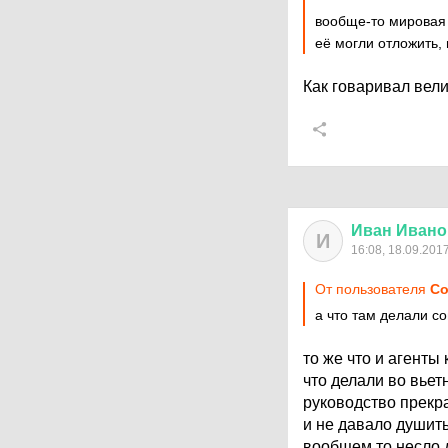
вообще-то мировая 
её могли отложить,
Как говаривал вели
Иван
Ивано
И
16:08, 18.09.201
От пользователя
Со
а что там делали с
то же что и агенты 
что делали во вье
руководство прекр
и не давало душит
вообщем то несло