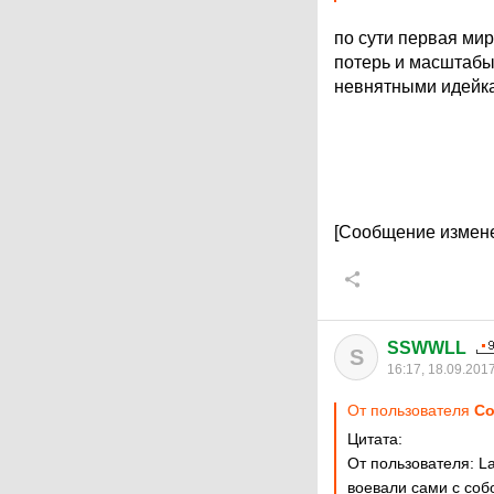
по сути первая ми
потерь и масштабы 
невнятными идейкам
[Сообщение измене
SSWWLL
S
16:17, 18.09.201
От пользователя
Со
Цитата:
От пользователя: La
воевали сами с соб