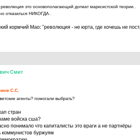
революция это основополагающий догмат марксистской теории..
 но отказаться НИКОГДА..
кий кормчий Мао: "революция - не юрта, где хочешь не пос
вич
Смит
7
мов С.С.
оветские агенты? помогали выбрать?
кап стран
тнаме войска сша?
асно понимало что капиталисты это враги а не партнёры
ь коммунистов буржуям
 демократию