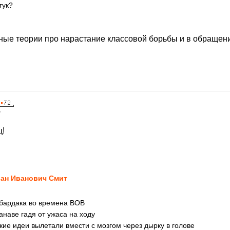
тук?
.
ные теории про нарастание классовой борьбы и в обращени
7
щ!
ан Иванович Смит
 бардака во времена ВОВ
анаве гадя от ужаса на ходу
цкие идеи вылетали вмести с мозгом через дырку в голове