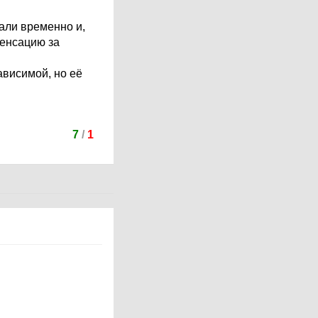
али временно и,
пенсацию за
ависимой, но её
7
/
1