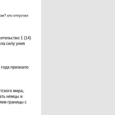
ом? кто отпустил
тельство 1 (14)
яла силу уния
 года признало
тского мира,
ать немцы и
нием границы с