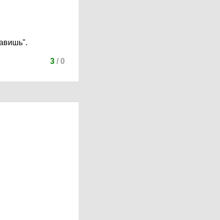
тавишь".
3
/
0