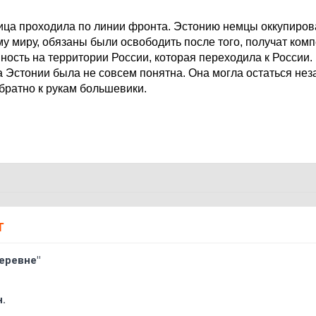
ица проходила по линии фронта. Эстонию немцы оккупиров
му миру, обязаны были освободить после того, получат ком
ость на территории России, которая переходила к России.
 Эстонии была не совсем понятна. Она могла остаться нез
братно к рукам большевики.
Т
еревне"
.