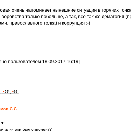
ровая очень напоминает нынешние ситуации в горячих точк
воровства только побольше, а так, все так же демагогия (
и, православного толка) и коррупция :-)
но пользователем 18.09.2017 16:19]
7
мов С.С.
rri
ой или-таки был оппонент?