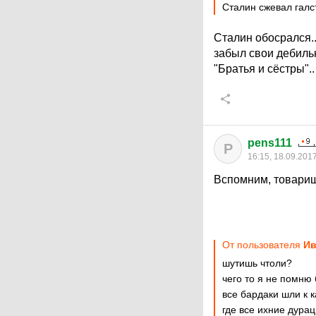
Сталин сжевал галс
Сталин обосрался.
забыл свои дебиль
"Братья и сёстры"..
pens111
P
16:15, 18.09.201
Вспомним, товари
От пользователя
Ив
шутишь чтоли?
чего то я не помню
все бардаки шли к к
где все ихние дура