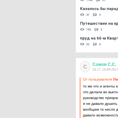
1148
27
Казалось бы пара
41
3
Путешествие на кр
193
5
пруд на 66-м Квар
33
0
Сомов
С
.
С
.
С
16:17, 18.09.201
От пользователя
Ив
то же что и агенты 
что делали во вьет
руководство прекра
и не давало душить
вообщем то несло 
давало возможност