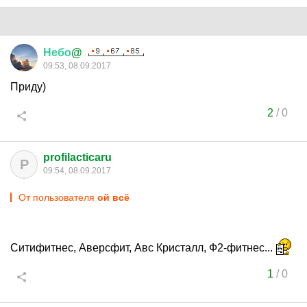
Небо
@
09:53, 08.09.2017
Приду)
2
/
0
profilacticaru
P
09:54, 08.09.2017
От пользователя
ой всё
Ситифитнес, Аверсфит, Авс Кристалл, Ф2-фитнес...
1
/
0