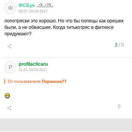
ФСБук
Ф
09:57, 08.09.2017
попотряски это хорошо. Но что бы попецы как орешек
были, а не обвисшие. Когда титькотряс в фитнесе
придумают?
2
/
0
profilacticaru
P
11:24, 08.09.2017
От пользователя
Параноик77
0