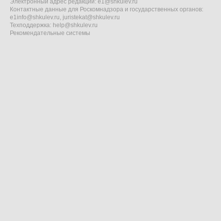
Электронный адрес редакции:
e1@shkulev.ru
Контактные данные для Роскомнадзора и государственных органов:
e1info@shkulev.ru
,
juristekat@shkulev.ru
Техподдержка:
help@shkulev.ru
Рекомендательные системы