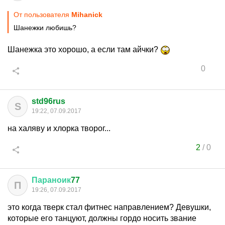
От пользователя
Mihanick
Шанежки любишь?
Шанежка это хорошо, а если там айчки?
0
std96rus
S
19:22, 07.09.2017
на халяву и хлорка творог...
2
/
0
Параноик
77
П
19:26, 07.09.2017
это когда тверк стал фитнес направлением? Девушки,
которые его танцуют, должны гордо носить звание