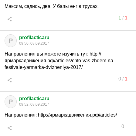
Максим, садись, два! У бапы енг в трусах.
1
/
1
profilacticaru
P
09:50, 08.09.2017
Направления вы можете изучить тут: http://
ярмаркадвижения.рф/articles/chto-vas-zhdem-na-
festivale-yarmarka-dvizheniya-2017/
0
/
1
profilacticaru
P
09:52, 08.09.2017
Направления: http://ярмаркадвижения.рф/articles/
0