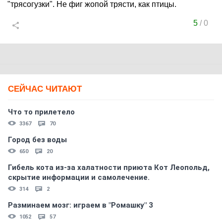
"трясогузки". Не фиг жопой трясти, как птицы.
5
/
0
СЕЙЧАС ЧИТАЮТ
Что то прилетело
3367
70
Город без воды
650
20
Гибель кота из-за халатности приюта Кот Леопольд,
скрытиe информации и самолечение.
314
2
Разминаем мозг: играем в "Ромашку" 3
1052
57