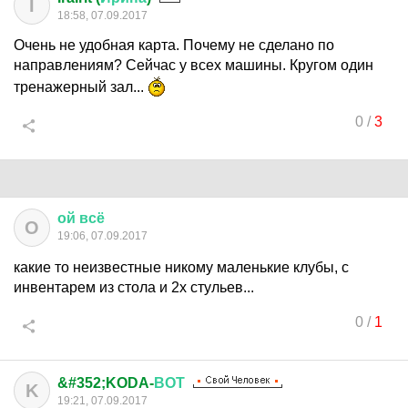
I
18:58, 07.09.2017
Очень не удобная карта. Почему не сделано по
направлениям? Сейчас у всех машины. Кругом один
тренажерный зал...
0
/
3
ой
всё
О
19:06, 07.09.2017
какие то неизвестные никому маленькие клубы, с
инвентарем из стола и 2х стульев...
0
/
1
&#352;KODA-
ВОТ
K
19:21, 07.09.2017