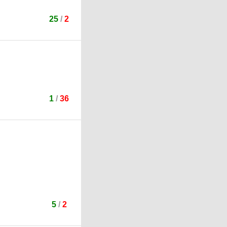
25
/
2
1
/
36
5
/
2