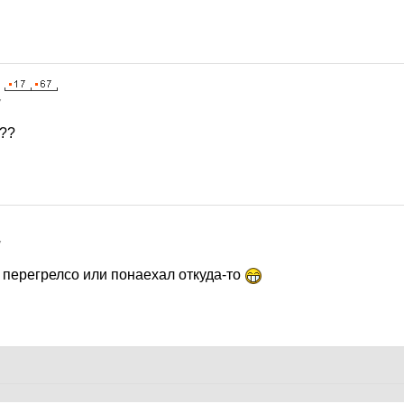
7
???
7
 перегрелсо или понаехал откуда-то