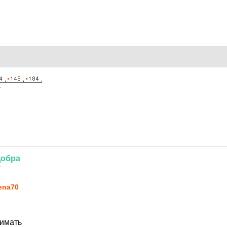
7
обра
7
ena70
нимать