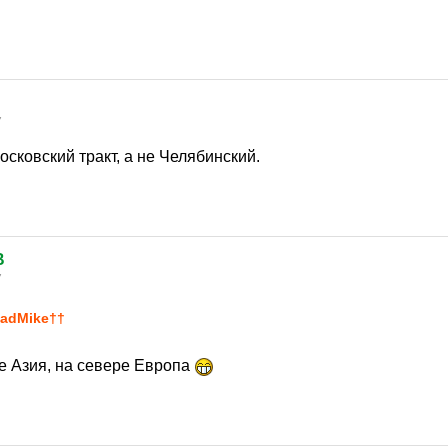
7
осковский тракт, а не Челябинский.
B
7
adMike††
ге Азия, на севере Европа