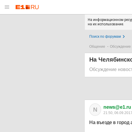
На информационном ресур
на их использование.
Поиск по форумам
Общение
Обсуждение 
На Челябинско
Обсуждение новос
news@e1.ru
N
21:50, 06.09.201
На въезде в город