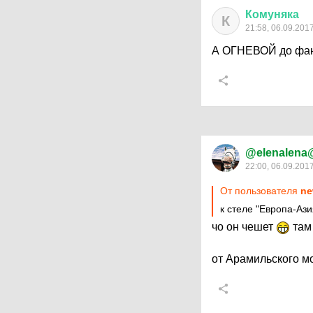
Комуняка
К
21:58, 06.09.201
А ОГНЕВОЙ до фанар
@elenalena
22:00, 06.09.201
От пользователя
ne
к стеле "Европа-Ази
чо он чешет
там
от Арамильского м