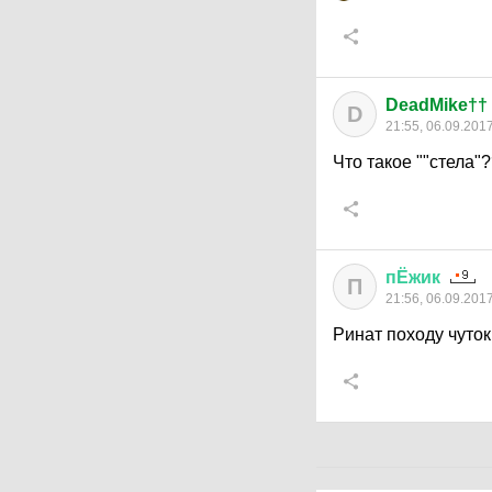
DeadMike††
D
21:55, 06.09.201
Что такое ""стела"
пЁжик
П
21:56, 06.09.201
Ринат походу чуток