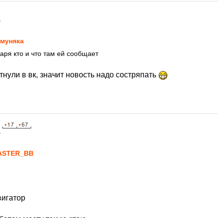
7
муняка
ря кто и что там ей сообщает
итнули в вк, значит новость надо состряпать
7
ASTER_BB
вигатор