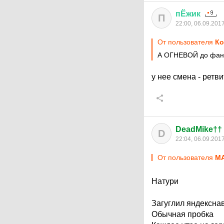
пЁжик
П
22:00, 06.09.201
От пользователя
Ко
А ОГНЕВОЙ до фана
у нее смена - ретв
DeadMike††
D
22:04, 06.09.201
От пользователя
M
Натури
Загуглил яндексна
Обычная пробка