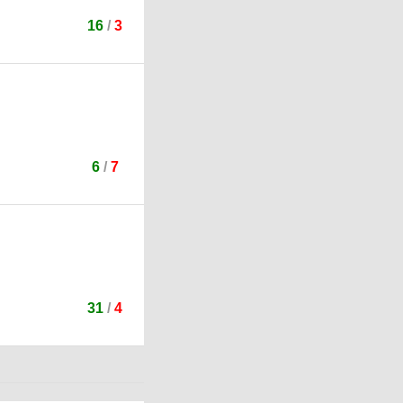
16
/
3
6
/
7
31
/
4