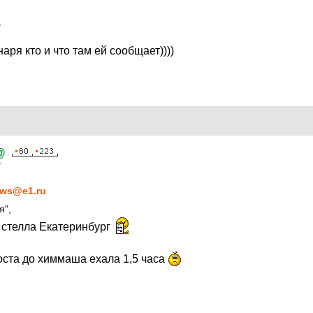
7
я кто и что там ей сообщает))))
@
7
ws@e1.ru
я",
 стелла Екатеринбург
оста до химмаша ехала 1,5 часа