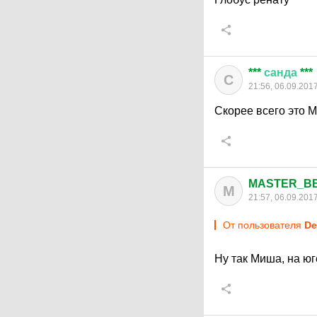
***
санда
***
С
21:56, 06.09.201
Скорее всего это М
MASTER_B
M
21:57, 06.09.201
От пользователя
De
Ну так Миша, на ю