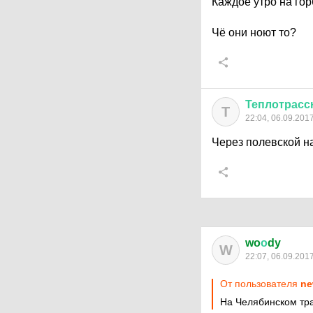
Каждое утро на гор
Чё они ноют то?
Теплотрас
Т
22:04, 06.09.201
Через полевской н
wo
о
dy
W
22:07, 06.09.201
От пользователя
ne
На Челябинском тра