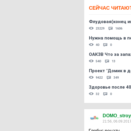
СЕЙЧАС ЧИТАЮ
Флудовая(конец и
23229
1606
Нужна помощь в пе
40
0
ОАКЗВ Что за запа
540
13
Проект "Домик в д
9422
349
Здоровье после 4
32
0
DOMO_stroy
21:56, 06.09.201
Глобус ренату