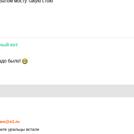
батом мосту такую стою
сный
кот
7
адо было!
7
ws@e1.ru
кте уральцы встали