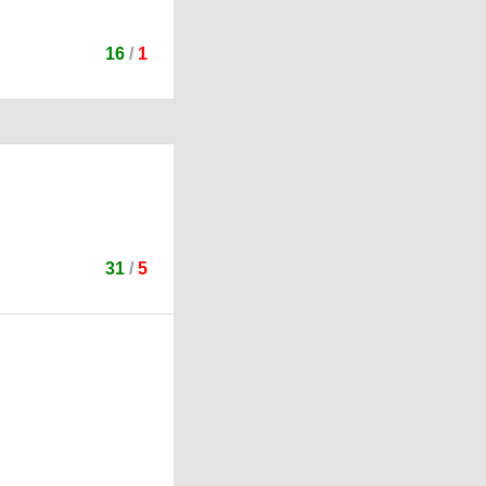
16
/
1
31
/
5