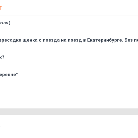
Т
юля)
ресадке щенка с поезда на поезд в Екатеринбурге. Без 
х?
еревне"
0
7