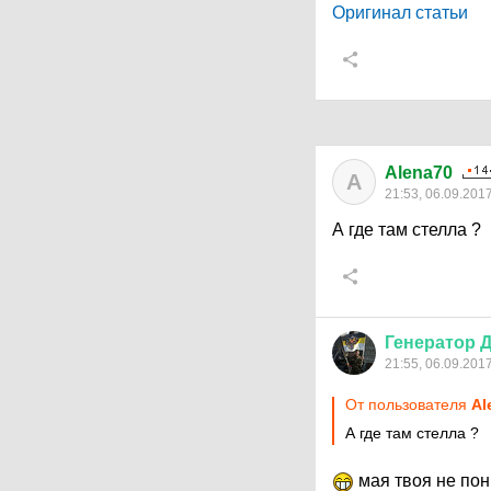
Оригинал статьи
Alena70
A
21:53, 06.09.201
А где там стелла ?
Генератор
Д
21:55, 06.09.201
От пользователя
Al
А где там стелла ?
мая твоя не по