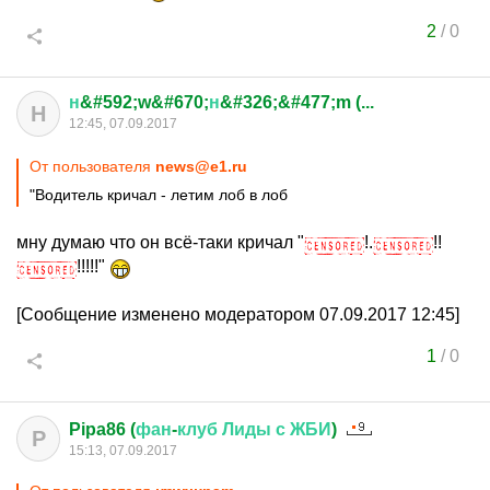
2
/
0
н
&#592;w&#670;
н
&#326;&#477;m (...
Н
12:45, 07.09.2017
От пользователя
news@e1.ru
"Водитель кричал - летим лоб в лоб
мну думаю что он всё-таки кричал "
!.
!!
!!!!!"
[Сообщение изменено модератором 07.09.2017 12:45]
1
/
0
Pipa86 (
фан
-
клуб
Лиды
с
ЖБИ
)
P
15:13, 07.09.2017