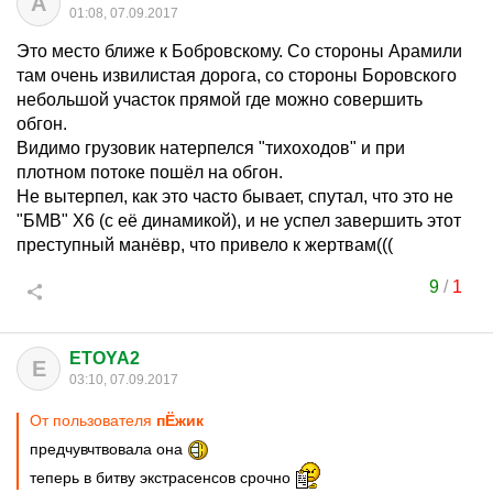
A
01:08, 07.09.2017
Это место ближе к Бобровскому. Со стороны Арамили
там очень извилистая дорога, со стороны Боровского
небольшой участок прямой где можно совершить
обгон.
Видимо грузовик натерпелся "тихоходов" и при
плотном потоке пошёл на обгон.
Не вытерпел, как это часто бывает, спутал, что это не
"БМВ" X6 (с её динамикой), и не успел завершить этот
преступный манёвр, что привело к жертвам(((
9
/
1
ETOYA2
E
03:10, 07.09.2017
От пользователя
пЁжик
предчувчтвовала она
теперь в битву экстрасенсов срочно