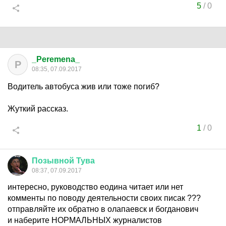
5
/
0
_Peremena_
P
08:35, 07.09.2017
Водитель автобуса жив или тоже погиб?
Жуткий рассказ.
1
/
0
Позывной
Тува
08:37, 07.09.2017
интересно, руководство еодина читает или нет
комменты по поводу деятельности своих писак ???
отправляйте их обратно в олапаевск и богданович
и наберите НОРМАЛЬНЫХ журналистов