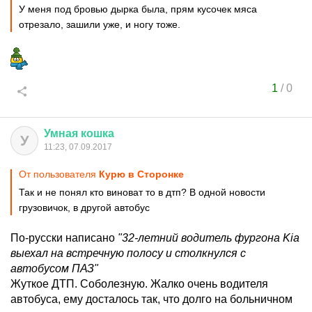
У меня под бровью дырка была, прям кусочек мяса
отрезало, зашили уже, и ногу тоже.
1
/
0
Умная
кошка
У
11:23, 07.09.2017
От пользователя
Курю в Сторонке
Так и не понял кто виноват то в дтп? В одной новости
грузовичок, в другой автобус
По-русски написано
"32-летний водитель фургона Kia
выехал на встречную полосу и столкнулся с
автобусом ПАЗ"
Жуткое ДТП. Соболезную. Жалко очень водителя
автобуса, ему досталось так, что долго на больничном