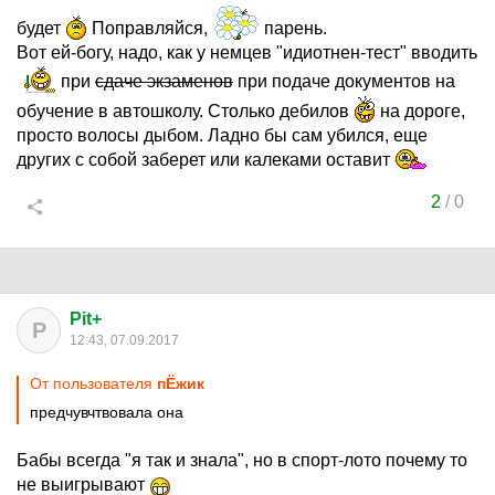
будет
Поправляйся,
парень.
Вот ей-богу, надо, как у немцев "идиотнен-тест" вводить
при
сдаче экзаменов
при подаче документов на
обучение в автошколу. Столько дебилов
на дороге,
просто волосы дыбом. Ладно бы сам убился, еще
других с собой заберет или калеками оставит
2
/
0
Pit+
P
12:43, 07.09.2017
От пользователя
пЁжик
предчувчтвовала она
Бабы всегда "я так и знала", но в спорт-лото почему то
не выигрывают