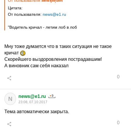
От пользователя
нɐwʞнņǝm
Цитата:
От пользователя:
news@e1.ru
"Водитель кричал - летим лоб в лоб
Мну тоже думается что в таких ситуация не такое
кричат
Скорейшего выздоровления пострадавшим!
А виновник сам себя наказал
0
news@e1.ru
N
23:08, 07.10.2017
Тема автоматически закрыта.
0