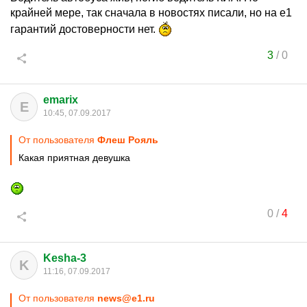
крайней мере, так сначала в новостях писали, но на е1
гарантий достоверности нет.
3
/
0
emarix
E
10:45, 07.09.2017
От пользователя
Флеш Рояль
Какая приятная девушка
0
/
4
Kesha-3
K
11:16, 07.09.2017
От пользователя
news@e1.ru