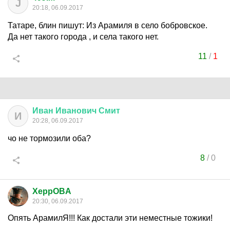
J
20:18, 06.09.2017
Татаре, блин пишут: Из Арамиля в село бобровское.
Да нет такого города , и села такого нет.
11
/
1
Иван
Иванович
Смит
И
20:28, 06.09.2017
чо не тормозили оба?
8
/
0
XeppOBA
20:30, 06.09.2017
Опять АрамилЯ!!! Как достали эти неместные тожики!