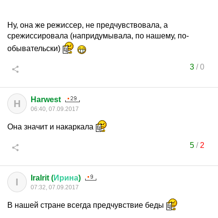
Ну, она же режиссер, не предчувствовала, а
срежиссировала (напридумывала, по нашему, по-
обывательски)
3
/
0
Harwest
H
06:40, 07.09.2017
Она значит и накаркала
5
/
2
IraIrit (
Ирина
)
I
07:32, 07.09.2017
В нашей стране всегда предчувствие беды