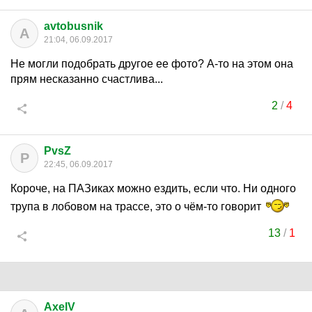
avtobusnik
A
21:04, 06.09.2017
Не могли подобрать другое ее фото? А-то на этом она
прям несказанно счастлива...
2
/
4
PvsZ
P
22:45, 06.09.2017
Короче, на ПАЗиках можно ездить, если что. Ни одного
трупа в лобовом на трассе, это о чём-то говорит
13
/
1
AxelV