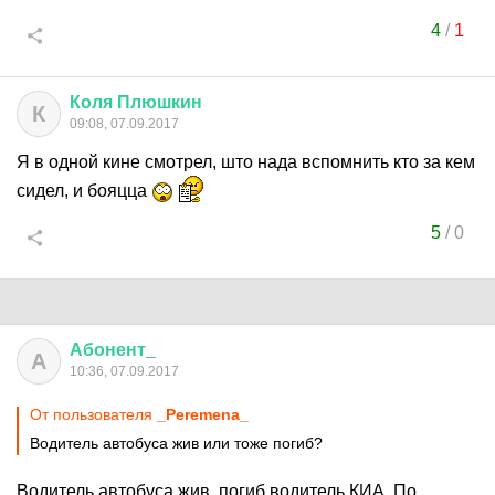
4
/
1
Коля
Плюшкин
К
09:08, 07.09.2017
Я в одной кине смотрел, што нада вспомнить кто за кем
сидел, и бояцца
5
/
0
Абонент
_
А
10:36, 07.09.2017
От пользователя
_Peremena_
Водитель автобуса жив или тоже погиб?
Водитель автобуса жив, погиб водитель КИА. По