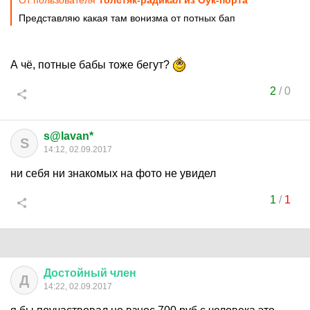
От пользователя
Толстяк-радикал из Оук-порта
Представляю какая там вонизма от потных бап
А чё, потные бабы тоже бегут?
2
/
0
s@lavan*
S
14:12, 02.09.2017
ни себя ни знакомых на фото не увидел
1
/
1
Достойный
член
Д
14:22, 02.09.2017