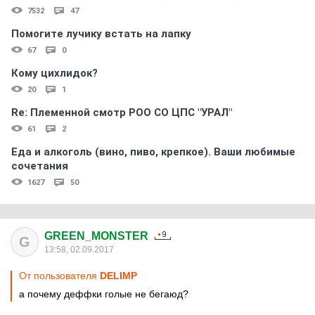
7532
47
Помогите лучику встать на лапку
67
0
Кому цихлидок?
20
1
Re: Племеннoй смoтр РOO CO ЦПС "УРАЛ"
61
2
Еда и алкоголь (вино, пиво, крепкое). Ваши любимые
сочетания
1627
50
GREEN_MONSTER
G
13:58, 02.09.2017
От пользователя
DELIMP
а почему деффки голые не бегаюд?