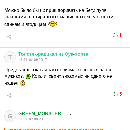
Можно было бы их пришпоривать на бегу, лупя
шлангами от стиральных машин по голым потным
спинам и ягодицам
3
/
1
Толстяк
-
радикал
из
Оук
-
порта
Т
13:59, 02.09.2017
Представляю какая там вонизма от потных бап и
мужиков.
Кстати, своих знакомых ни одного не
нашел
3
/
5
GREEN_MONSTER
G
13:59, 02.09.2017