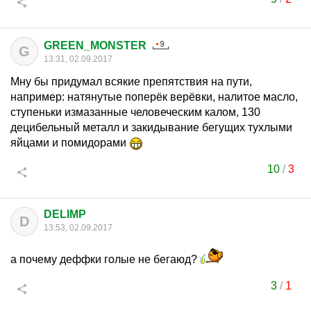
GREEN_MONSTER
G
13:31, 02.09.2017
Мну бы придумал всякие препятствия на пути,
например: натянутые поперёк верёвки, налитое масло,
ступеньки измазанные человеческим калом, 130
децибельный металл и закидывание бегущих тухлыми
яйцами и помидорами
10
/
3
DELIMP
D
13:53, 02.09.2017
а почему деффки голые не бегаюд?
3
/
1