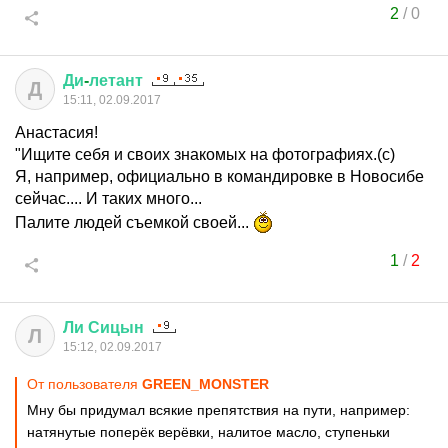
2
/
0
Ди
-
летант
Д
15:11, 02.09.2017
Анастасия!
"Ищите себя и своих знакомых на фотографиях.(с)
Я, например, официально в командировке в Новосибе
сейчас.... И таких много...
Палите людей съемкой своей...
1
/
2
Ли
Сицын
Л
15:12, 02.09.2017
От пользователя
GREEN_MONSTER
Мну бы придумал всякие препятствия на пути, например:
натянутые поперёк верёвки, налитое масло, ступеньки