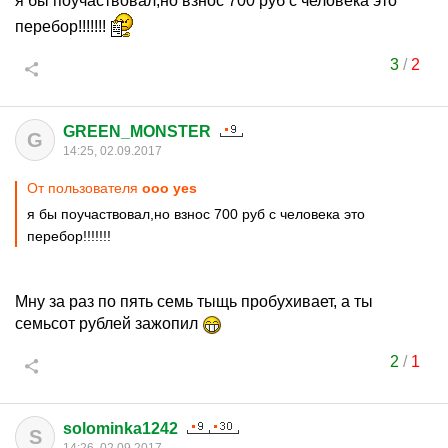
я бы поучаствовал,но взнос 700 руб с человека это
перебор!!!!!!!
3
/
2
GREEN_MONSTER
G
14:25, 02.09.2017
От пользователя
ооо yes
я бы поучаствовал,но взнос 700 руб с человека это
перебор!!!!!!!
Мну за раз по пять семь тыщь пробухивает, а ты
семьсот рублей зажопил
2
/
1
solominka1242
S