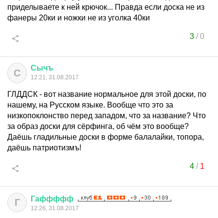
приделываете к ней крючок... Правда если доска не из
фанеры 20ки и ножки не из уголка 40ки
3
/
0
Сычъ
С
12:21, 31.08.2017
ГЛДДСК - вот название нормальное для этой доски, по
нашему, на Русском языке. Вообще что это за
низкопоклонство перед западом, что за название? Что
за образ доски для сёрфинга, об чём это вообще?
Даёшь гладильные доски в форме балалайки, топора,
даёшь патриотизмъ!
4
/
1
Гаффффф
Г
12:26, 31.08.2017