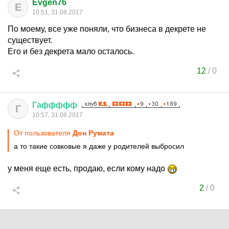
Evgen76
E
10:51, 31.08.2017
По моему, все уже поняли, что бизнеса в декрете не
существует.
Его и без декрета мало осталось.
12
/
0
Гаффффф
Г
10:57, 31.08.2017
От пользователя
Дон Руматa
а то такие совковые я даже у родителей выбросил
у меня еще есть, продаю, если кому надо
2
/
0