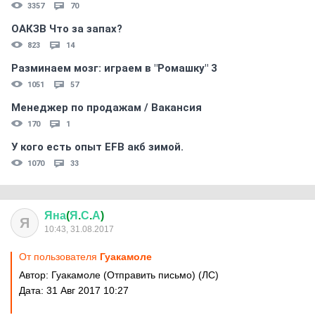
3357
70
ОАКЗВ Что за запах?
823
14
Разминаем мозг: играем в "Ромашку" 3
1051
57
Менеджер по продажам / Вакансия
170
1
У кого есть опыт EFB акб зимой.
1070
33
Яна
(
Я
.
С
.
А
)
Я
10:43, 31.08.2017
От пользователя
Гуакамоле
Автор: Гуакамоле (Отправить письмо) (ЛС)
Дата: 31 Авг 2017 10:27