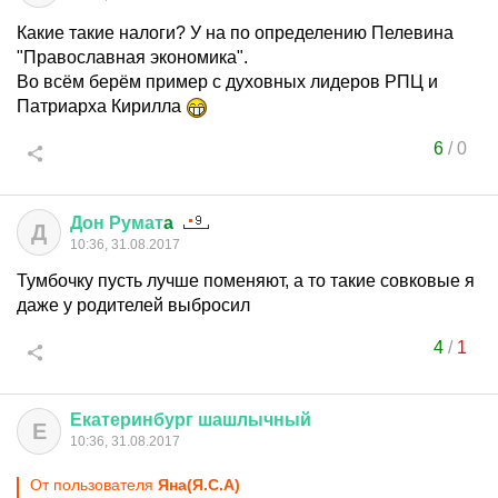
Какие такие налоги? У на по определению Пелевина
"Православная экономика".
Во всём берём пример с духовных лидеров РПЦ и
Патриарха Кирилла
6
/
0
Дон
Румат
a
Д
10:36, 31.08.2017
Тумбочку пусть лучше поменяют, а то такие совковые я
даже у родителей выбросил
4
/
1
Екатеринбург
шашлычный
Е
10:36, 31.08.2017
От пользователя
Яна(Я.С.А)