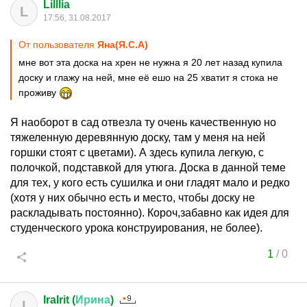
Lilllia
L
17:56, 31.08.2017
От пользователя
Яна(Я.С.А)
мне вот эта доска на хрен не нужна я 20 лет назад купила
доску и глажу на ней, мне её ешо на 25 хватит я стока не
проживу
Я наоборот в сад отвезла ту очень качественную но
тяжеленную деревянную доску, там у меня на ней
горшки стоят с цветами). А здесь купила легкую, с
полочкой, подставкой для утюга. Доска в данной теме
для тех, у кого есть сушилка и они гладят мало и редко
(хотя у них обычно есть и место, чтобы доску не
раскладывать постоянно). Короч,забавно как идея для
студенческого урока конструирования, не более).
1
/
0
IraIrit (
Ирина
)
I