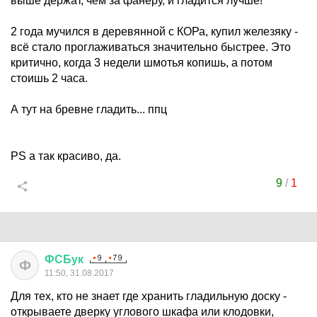
выше держат, чем за фанеру, и гладится лучше!
2 года мучился в деревянной с КОРа, купил железяку -
всё стало проглаживаться значительно быстрее. Это
критично, когда 3 недели шмотья копишь, а потом
стоишь 2 часа.
А тут на бревне гладить... ппц
PS а так красиво, да.
9
/
1
ФСБук
Ф
11:50, 31.08.2017
Для тех, кто не знает где хранить гладильную доску -
открываете дверку углового шкафа или клодовки,