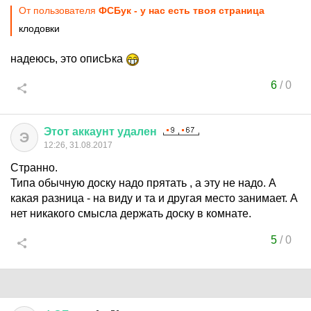
От пользователя
ФСБук - у нас есть твоя страница
клодовки
надеюсь, это описЬка
6
/
0
Этот
аккаунт
удален
Э
12:26, 31.08.2017
Странно.
Типа обычную доску надо прятать , а эту не надо. А
какая разница - на виду и та и другая место занимает. А
нет никакого смысла держать доску в комнате.
5
/
0