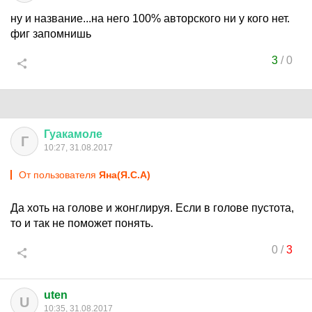
ну и название...на него 100% авторского ни у кого нет.
фиг запомнишь
3
/
0
Гуакамоле
Г
10:27, 31.08.2017
От пользователя
Яна(Я.С.А)
Да хоть на голове и жонглируя. Если в голове пустота,
то и так не поможет понять.
0
/
3
uten
U
10:35, 31.08.2017