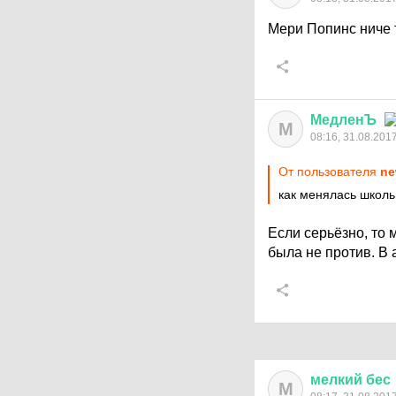
Мери Попинс ниче 
МедленЪ
М
08:16, 31.08.201
От пользователя
ne
как менялась школь
Если серьёзно, то
была не против. В 
мелкий
бес
М