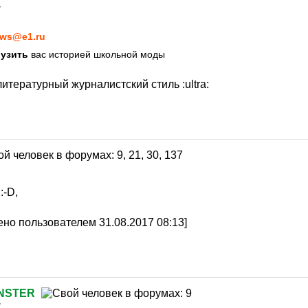
7
ws@e1.ru
рузить
вас историей школьной моды
литературный журналистский стиль
:ultra:
7
:-D,
но пользователем 31.08.2017 08:13]
NSTER
7