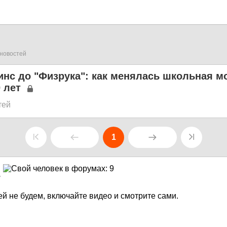
новостей
нс до "Физрука": как менялась школьная м
 лет
тей
1
7
ей не будем, включайте видео и смотрите сами.