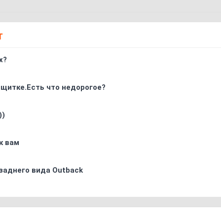
Т
х?
 щитке.Есть что недорогое?
))
к вам
заднего вида Outback