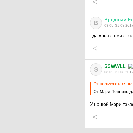
Вредный
Е
В
08:05, 31.08.201
..да хрен с ней с эт
SSWWLL
S
08:05, 31.08.201
От пользователя
ne
От Мэри Поппинс до
У нашей Мэри така