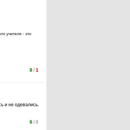
то учителя - это
8
/
1
сь и не одевались.
6
/
0