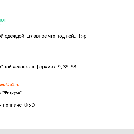
нот
7
ой одеждой ...главное что под ней...!!
:-p
7
ws@e1.ru
 "Физрука"
я поппинс! ©
:-D