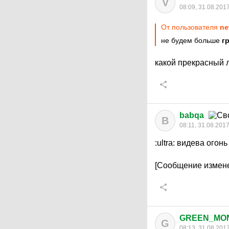
V
08:09, 31.08.201
От пользователя
ne
не будем больше
г
какой прекрасный 
babqa
B
08:11, 31.08.201
:ultra:
видева огонь 
[Сообщение измене
GREEN_MO
G
08:13, 31.08.201