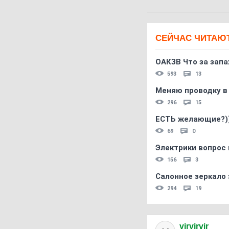
СЕЙЧАС ЧИТАЮ
ОАКЗВ Что за запа
593
13
Меняю проводку в
296
15
ЕСТЬ желающие?)
69
0
Электрики вопрос 
156
3
Салонное зеркало 
294
19
virvirvir