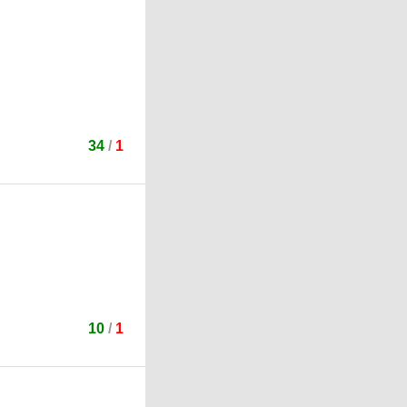
34
/
1
10
/
1