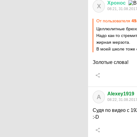
Хронос
Х
08:21, 31.08.201
От пользователя
49
Целлюлитные брюхи 
Надо как-то стремит
жирная мерзота.
В моей школе тоже 
Золотые слова!
Alexey1919
A
08:22, 31.08.201
Судя по видео с 19
:-D