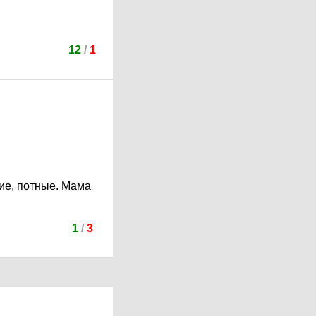
12
/
1
ие, потные. Мама
1
/
3