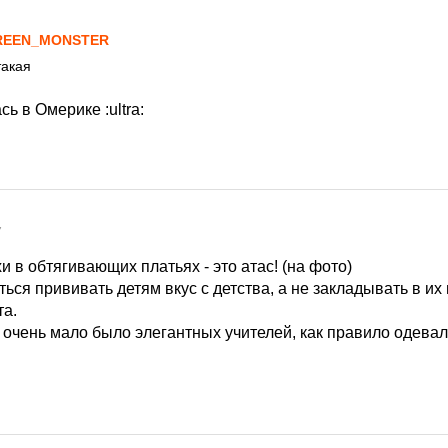
7
REEN_MONSTER
такая
ась в Омерике
:ultra:
7
в обтягивающих платьях - это атас! (на фото)
ться прививать детям вкус с детства, а не закладывать в их 
та.
очень мало было элегантных учителей, как правило одевали