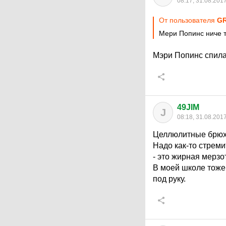
08:17, 31.08.201
От пользователя
G
Мери Попинс ниче 
Мэри Попинс спил
49JIM
J
08:18, 31.08.201
Целлюлитные брюхи 
Надо как-то стреми
- это жирная мерзо
В моей школе тоже 
под руку.