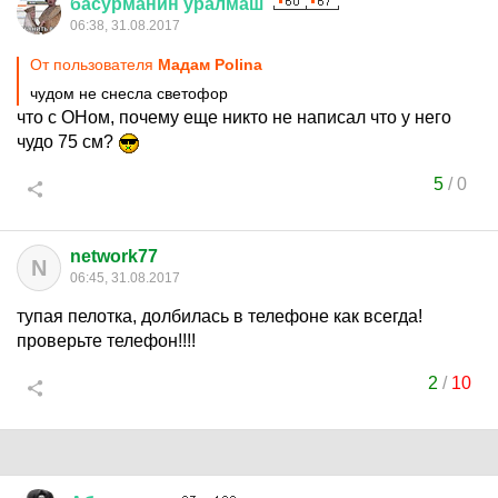
басурманин
уралмаш
06:38, 31.08.2017
От пользователя
Мадам Pоlina
чудом не снесла светофор
что с ОНом, почему еще никто не написал что у него
чудо 75 см?
5
/
0
network77
N
06:45, 31.08.2017
тупая пелотка, долбилась в телефоне как всегда!
проверьте телефон!!!!
2
/
10