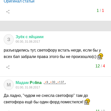
Оригинал статьи
1
/
1
Зуёк
с
яйцами
З
00:30, 31.08.2017
разъездились тут, светофору встать негде, если бы у
всех бап забрали права этого бы не произошло(с)
12
/
4
Мадам
P
о
lina
М
01:00, 31.08.2017
Да ладно, "чудом не снесла светофор" там до
светофора ещё бы один форд поместился!