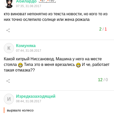
Абилардо
07:35, 31.08.2017
кто виноват непонятно из текста новости, но кого то из
них точно ослепило солнце или жена рожала
2
/
1
Комуняка
К
07:44, 31.08.2017
Какой хитрый Ниссановод. Машина у него на месте
стояла
Типа это в меня врезались
И че, работает
такая отмазка??
12
/
0
Изредказаходящий
И
08:44, 31.08.2017
вырвало колесо