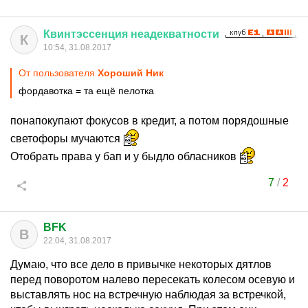
Квинтэссенция
неадекватности
К
10:54, 31.08.2017
От пользователя
Хороший Ник
фордавотка = та ещё пелотка
понапокупают фокусов в кредит, а потом порядошные
светофоры мучаются
Отобрать права у бап и у быдло обласников
7
/
2
BFK
B
22:04, 31.08.2017
Думаю, что все дело в привычке некоторых дятлов
перед поворотом налево пересекать колесом осевую и
выставлять нос на встречную наблюдая за встречкой,