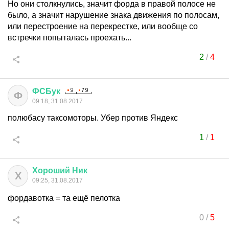
Но они столкнулись, значит форда в правой полосе не
было, а значит нарушение знака движения по полосам,
или перестроение на перекрестке, или вообще со
встречки попыталась проехать...
2
/
4
ФСБук
Ф
09:18, 31.08.2017
полюбасу таксомоторы. Убер против Яндекс
1
/
1
Хороший
Ник
Х
09:25, 31.08.2017
фордавотка = та ещё пелотка
0
/
5