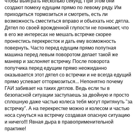
чтобы выиграть несколько секунд. При этом они
создают помеху едущим прямо по левому ряду. Им
приходиться тормозиться и смотреть, есть ли
возможность сместиться вправо и объехать нос дятла.
Дятел по своей врожденной глупости не понимает, что
в его же интересах не мешать встречке скорее
пронестись перекресток и дать ему возможность
повернуть. Часто перед едущим прямо попутная
машина перед левым поворотом делает такой же
маневр и заслоняет встречку. После поворота
попутчика перед едущим прямо неожиданно
оказывается этот дятел со встречки и не всегда едущий
прямо успевает оттормозиться... Непонятно почему
ГАИ забивает на таких дятлов. Ведь если ты в
безопасной ситуации заступаешь за двойную и просто
сплошную даже частью колеса тебя могут притянуть "за
встречку". А на перекрестке можно и колесом и частью
носа сунуться на встречку создавая опасную ситуацию
и ничего!!! Явная дыра в правоприменительной
практике!