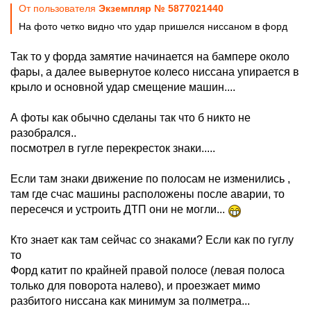
От пользователя
Экземпляр № 5877021440
На фото четко видно что удар пришелся ниссаном в форд
Так то у форда замятие начинается на бампере около
фары, а далее вывернутое колесо ниссана упирается в
крыло и основной удар смещение машин....
А фоты как обычно сделаны так что б никто не
разобрался..
посмотрел в гугле перекресток знаки.....
Если там знаки движение по полосам не изменились ,
там где счас машины расположены после аварии, то
пересечся и устроить ДТП они не могли...
Кто знает как там сейчас со знаками? Если как по гуглу
то
Форд катит по крайней правой полосе (левая полоса
только для поворота налево), и проезжает мимо
разбитого ниссана как минимум за полметра...