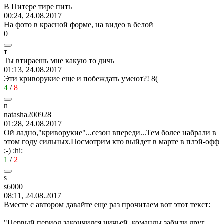
В
Питере
тире
пить
00:24, 24.08.2017
На фото в красной форме, на видео в белой
0
т
Ты
втираешь
мне
какую
то
дичь
01:13, 24.08.2017
Эти криворукие еще и побеждать умеют?!
8(
4
/
8
n
natasha200928
01:28, 24.08.2017
Ой ладно,"криворукие"...сезон впереди...Тем более набрали в
этом году сильных.Посмотрим кто выйдет в марте в плэй-офф
;-)
:hi:
1
/
2
s
s6000
08:11, 24.08.2017
Вместе с автором давайте еще раз прочитаем вот этот текст:
"Первый период закончился ничьей, команды забили друг