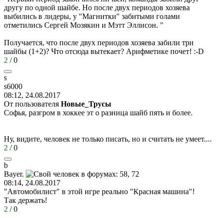
другу по одной шайбе. Но после двух периодов хозяева
выбились в лидеры, у "Магнитки" забитыми голами
отметились Сергей Мозякин и Мэтт Эллисон. "
Получается, что после двух периодов хозяева забили три
шайбы (1+2)? Что отсюда вытекает? Арифметике почет!
:-D
2
/
0
s
s6000
08:12, 24.08.2017
От пользователя
Новые_Трусы
Софья, разгром в хоккее эт о разница шайб пять и более.
Ну, видите, человек не только писать, но и считать не умеет....
2
/
0
b
Bayer.
08:14, 24.08.2017
"Автомобилист" в этой игре реально "Красная машина"!
Так держать!
2
/
0