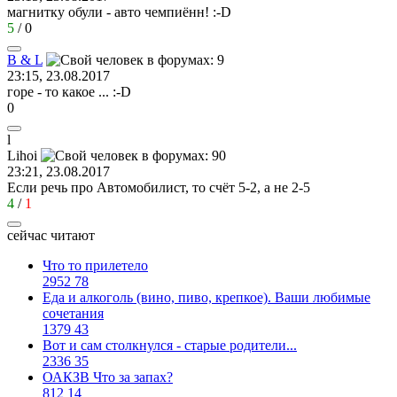
магнитку обули - авто чемпиённ!
:-D
5
/
0
B & L
23:15, 23.08.2017
горе - то какое ...
:-D
0
l
Lihoi
23:21, 23.08.2017
Если речь про Автомобилист, то счёт 5-2, а не 2-5
4
/
1
сейчас читают
Что то прилетело
2952
78
Еда и алкоголь (вино, пиво, крепкое). Ваши любимые
сочетания
1379
43
Вот и сам столкнулся - старые родители...
2336
35
ОАКЗВ Что за запах?
812
14