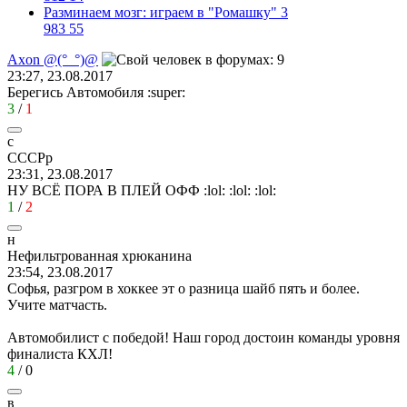
Разминаем мозг: играем в "Ромашку" 3
983
55
Axon @(°_°)@
23:27, 23.08.2017
Берегись Автомобиля
:super:
3
/
1
с
СССРр
23:31, 23.08.2017
НУ ВСЁ ПОРА В ПЛЕЙ ОФФ
:lol:
:lol:
:lol:
1
/
2
н
Нефильтрованная
хрюканина
23:54, 23.08.2017
Софья, разгром в хоккее эт о разница шайб пять и более.
Учите матчасть.
Автомобилист с победой! Наш город достоин команды уровня
финалиста КХЛ!
4
/
0
в