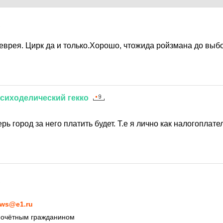
7
 еврея. Цирк да и только.Хорошо, чтожида ройзмана до выб
сиходелический
гекко
7
рь город за него платить будет. Т.е я лично как налогоплат
7
ws@e1.ru
 почётным гражданином