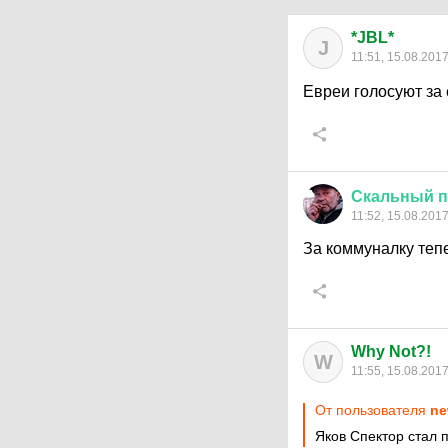
*JBL*
J
11:51, 15.08.201
Евреи голосуют за
Скальный
п
11:52, 15.08.201
За коммуналку тепе
Why Not?!
W
11:55, 15.08.201
От пользователя
ne
Яков Спектор стал