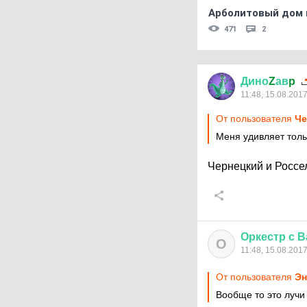
Арболитовый дом 
471
2
Дино
Z
ав
p
11:48, 15.08.201
От пользователя
Че
Меня удивляет тольк
Чернецкий и Россел
Оркестр
с
В
О
11:48, 15.08.201
От пользователя
Эн
Вообще то это лучи