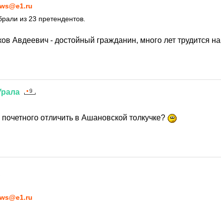
ws@e1.ru
брали из 23 претендентов.
в Авдеевич - достойный гражданин, много лет трудится на 
Урала
7
е почетного отличить в Ашановской толкучке?
7
ws@e1.ru