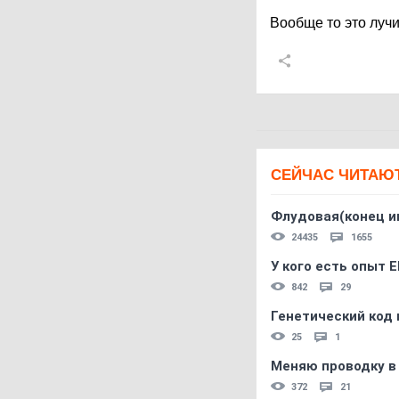
Вообще то это луч
СЕЙЧАС ЧИТАЮ
Флудовая(конец и
24435
1655
У кого есть опыт E
842
29
Генетический код 
25
1
Меняю проводку в
372
21