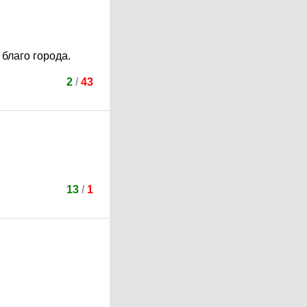
благо города.
2
/
43
13
/
1