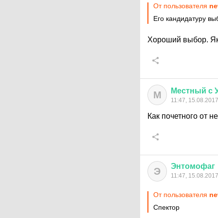
От пользователя
ne
Его кандидатуру вы
Хороший выбор. Яко
Местный
с
М
11:47, 15.08.201
Как почетного от н
Энтомофаг
Э
11:47, 15.08.201
От пользователя
ne
Спектор