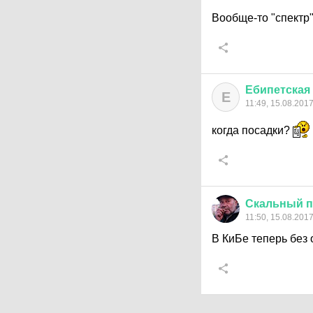
Вообще-то "спектр".
Ебипетская
Е
11:49, 15.08.201
когда посадки?
Скальный
п
11:50, 15.08.201
В КиБе теперь без