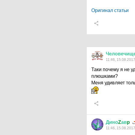
Оригинал статьи
Человечищ
11:46, 15.08.201
Таки почему я не 
плюшками?
Меня удивляет толь
Дино
Z
ав
p
11:46, 15.08.201