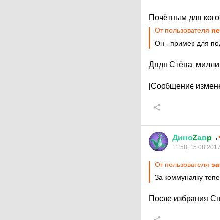
Почётным для кого
От пользователя
ne
Он - пример для п
Дядя Стёпа, милли
[Сообщение измене
Дино
Z
ав
p
11:58, 15.08.201
От пользователя
sa
За коммуналку тепер
После избрания Сп