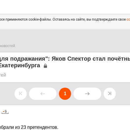
се применяются cookie-файлы. Оставаясь на сайте, вы подтверждаете свое
с
новостей
для подражания": Яков Спектор стал почёт
Екатеринбурга
тей
1
7
брали из 23 претендентов.