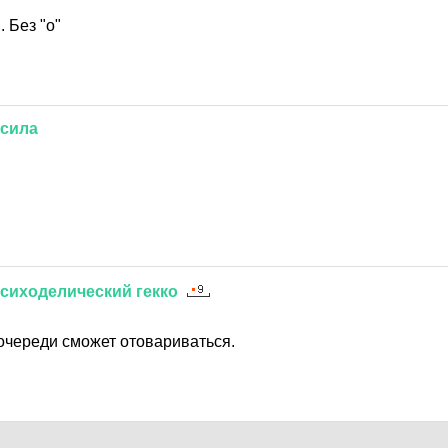
 Без "о"
сила
7
сиходелический
гекко
7
 очереди сможет отовариваться.