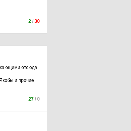
2
/
30
текающими отсюда
 Якобы и прочие
27
/
0