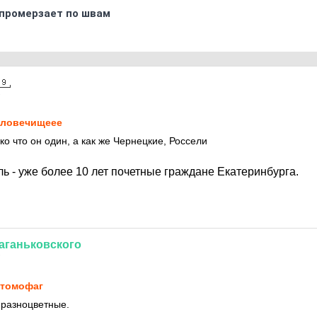
промерзает по швам
7
ловечищеее
о что он один, а как же Чернецкие, Россели
ь - уже более 10 лет почетные граждане Екатеринбурга.
аганьковского
7
томофаг
 разноцветные.