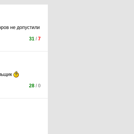
оров не допустили
31
/
7
ельщик
28
/
0