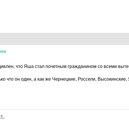
еее
7
удивлен, что Яша стал почетным гражданином со всеми вы
ко что он один, а как же Чернецкие, Россели, Высокинские,
7