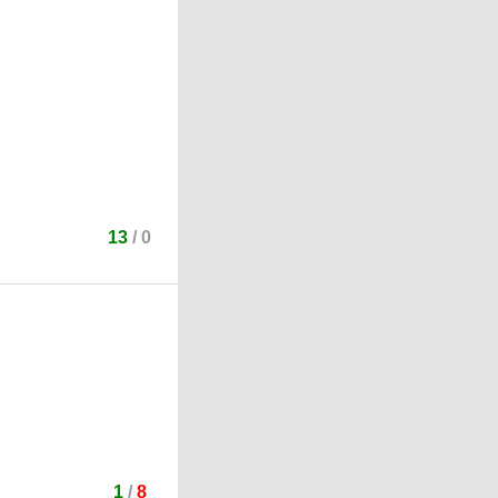
13
/
0
1
/
8