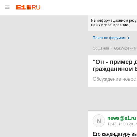
На информационном ресур
на их использование.
Поиск по форумам
Общение
Обсуждение 
"Он - пример 
гражданином 
Обсуждение новос
news@e1.ru
N
11:43, 15.08.201
Его кандидатуру вы