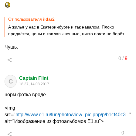
От пользователя
ildar2
А жилья у нас в Екатеринбурге и так навалом. Плохо
продаётся, цены и так завышенные, никто почти не берёт.
Чушь.
0
/
9
Captain Flint
C
18:37, 14.08.2017
норм фотка вроде
<img
src="
http://www.e1.ru/fun/photo/view_pic.php/p/b1cf40c3...
"
alt="Изображение из фотоальбомов E1.ru">
0