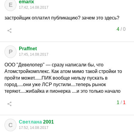
emarix
E
17:42, 14.08.2017
застройщик оплатил публикацию? зачем это здесь?
4
/
0
Praffnet
P
17:45, 14.08.2017
ООО "Девелопер" — сразу написали бы, что
Атомстройкомплекс. Как атом мимо такой стройки то
пройти может......ПИК вообще нельзу пускать в
город.....они уже ЛСР пустили....теперь рынок
теряют.....жибайка и пионерка ....и это только начало
1
/
1
Светлана
2001
С
17:52, 14.08.2017