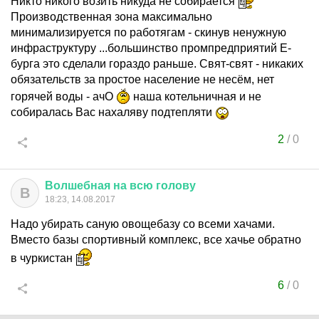
Никто никого возить никуда не собирается
Производственная зона максимально
минимализируется по работягам - скинув ненужную
инфраструктуру ...большинство промпредприятий Е-
бурга это сделали гораздо раньше. Свят-свят - никаких
обязательств за простое население не несём, нет
горячей воды - ачО
наша котельничная и не
собиралась Вас нахаляву подтепляти
2
/
0
Волшебная
на
всю
голову
В
18:23, 14.08.2017
Надо убирать саную овощебазу со всеми хачами.
Вместо базы спортивный комплекс, все хачье обратно
в чуркистан
6
/
0