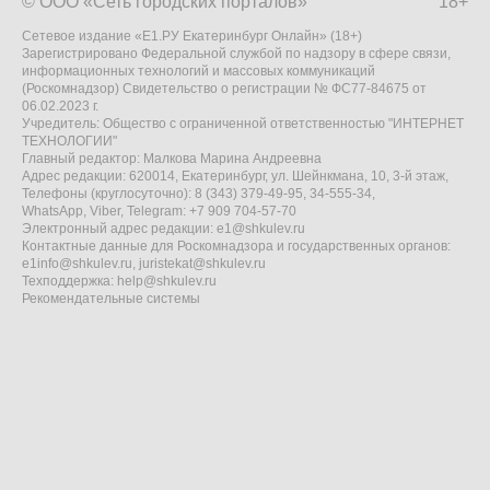
© ООО «Сеть городских порталов»
18+
Сетевое издание «Е1.РУ Екатеринбург Онлайн» (18+)
Зарегистрировано Федеральной службой по надзору в сфере связи,
информационных технологий и массовых коммуникаций
(Роскомнадзор) Свидетельство о регистрации № ФС77-84675 от
06.02.2023 г.
Учредитель: Общество с ограниченной ответственностью "ИНТЕРНЕТ
ТЕХНОЛОГИИ"
Главный редактор: Малкова Марина Андреевна
Адрес редакции: 620014, Екатеринбург, ул. Шейнкмана, 10, 3-й этаж,
Телефоны (круглосуточно): 8 (343) 379-49-95, 34-555-34,
WhatsApp, Viber, Telegram: +7 909 704-57-70
Электронный адрес редакции:
e1@shkulev.ru
Контактные данные для Роскомнадзора и государственных органов:
e1info@shkulev.ru
,
juristekat@shkulev.ru
Техподдержка:
help@shkulev.ru
Рекомендательные системы