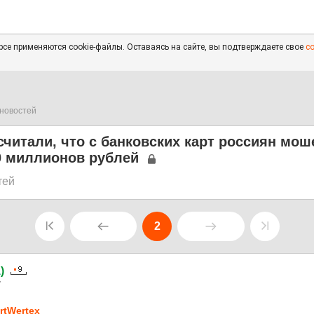
се применяются cookie-файлы. Оставаясь на сайте, вы подтверждаете свое
с
новостей
читали, что с банковских карт россиян мош
0 миллионов рублей
тей
2
а
)
7
rtWertex