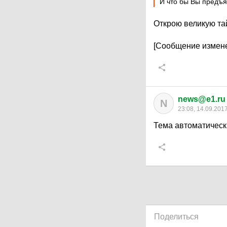
И что бы Вы предъя
Открою великую та
[Сообщение измене
news@e1.ru
N
23:08, 14.09.201
Тема автоматическ
Поделиться