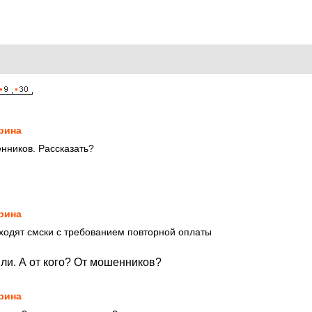
7
рина
нников. Рассказать?
рина
ходят смски с требованием повторной оплаты
ли. А от кого? От мошенников?
рина