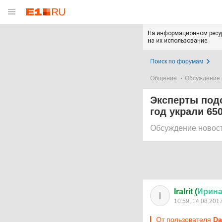
На информационном ресур
на их использование.
Поиск по форумам
Общение
Обсуждение 
Эксперты подс
год украли 65
Обсуждение новос
IraIrit (
Ирин
I
10:59, 14.08.201
От пользователя
Da