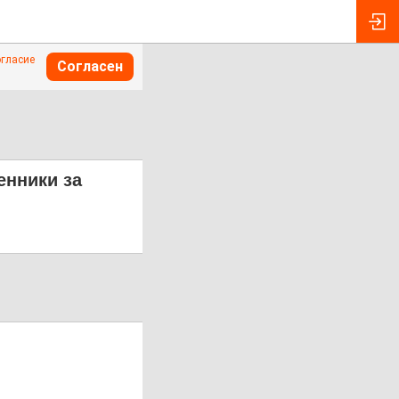
огласие
Согласен
енники за