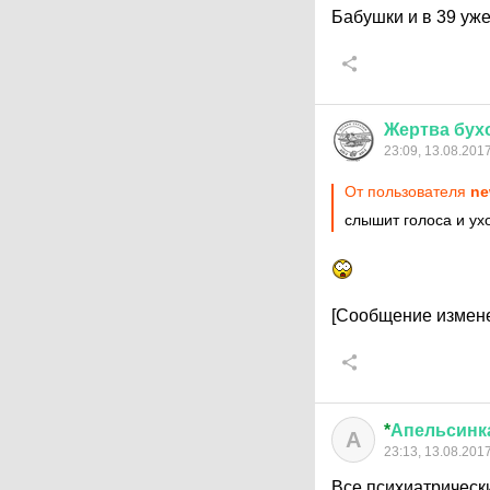
Бабушки и в 39 уже
Жертва
бух
23:09, 13.08.201
От пользователя
ne
слышит голоса и ухо
[Сообщение измене
*
Апельсинк
А
23:13, 13.08.201
Все психиатрическ