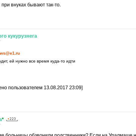
 при внуках бывают так-то.
ого
кукурузнега
7
ws@e1.ru
дит, ей нужно все время куда-то идти
но пользователем 13.08.2017 23:09]
а
*
7
ие больницы обзвонили родственники? Если на Уралмаше не