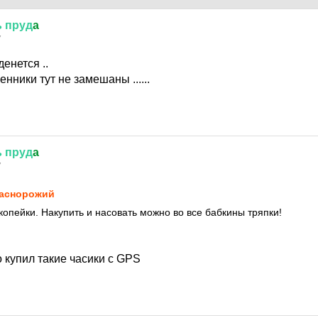
ь
пруд
a
7
денется ..
нники тут не замешаны ......
ь
пруд
a
7
аснорожий
копейки. Накупить и насовать можно во все бабкины тряпки!
 купил такие часики с GPS