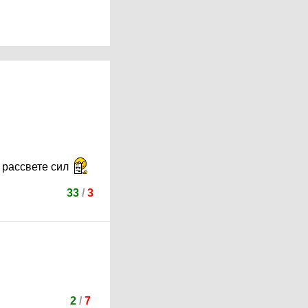
м рассвете сил
33
/
3
2
/
7