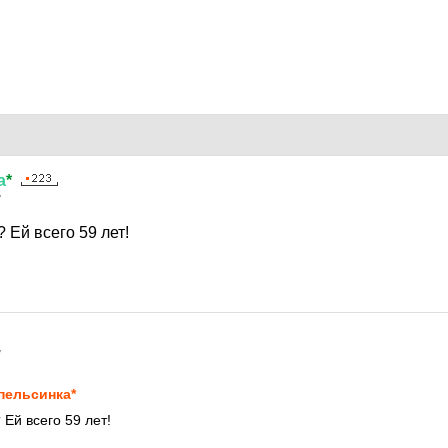
а
*
7
 Ей всего 59 лет!
7
пельсинка*
Ей всего 59 лет!