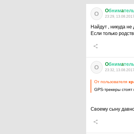
O
бним
a
тел
O
23:29, 13.08.201
Найдут , никуда не 
Если только родстве
O
бним
a
тел
O
23:32, 13.08.201
От пользователя
кр
GPS-трекеры стоят 
Своему сыну давно