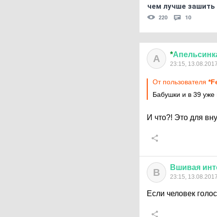
чем лучше зашить 
220
10
*
Апельсинк
А
23:15, 13.08.201
От пользователя
*Fe
Бабушки и в 39 уже 
И что?! Это для вн
Вшивая
инт
В
23:15, 13.08.201
Если человек голо