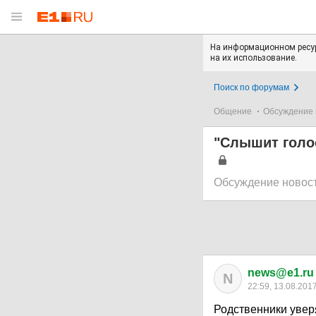
На информационном ресур
на их использование.
Поиск по форумам
Общение
Обсуждение 
"Слышит голо
Обсуждение новос
news@e1.ru
N
22:59, 13.08.201
Родственники уверя