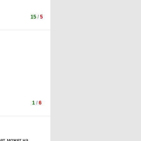
15
/
5
1
/
6
т, может на