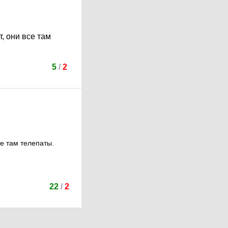
, они все там
5
/
2
е там телепаты.
22
/
2