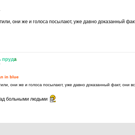
7
или, они же и голоса посылают, уже давно доказанный факт
ь
пруд
a
7
n in blue
или, они же и голоса посылают, уже давно доказанный факт, они вс
над больными людьми