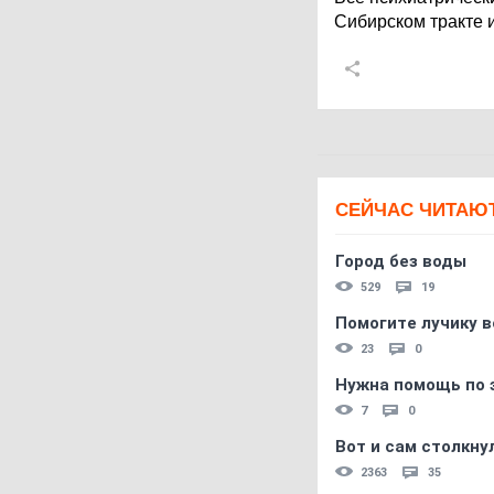
Сибирском тракте и
СЕЙЧАС ЧИТАЮ
Город без воды
529
19
Помогите лучику в
23
0
Нужна помощь по 
7
0
Вот и сам столкнул
2363
35