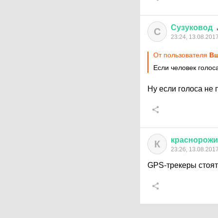
Сузуковод
С
23:24, 13.08.201
От пользователя
Вш
Если человек голос
Ну если голоса не 
краснорож
К
23:26, 13.08.201
GPS-трекеры стоят 