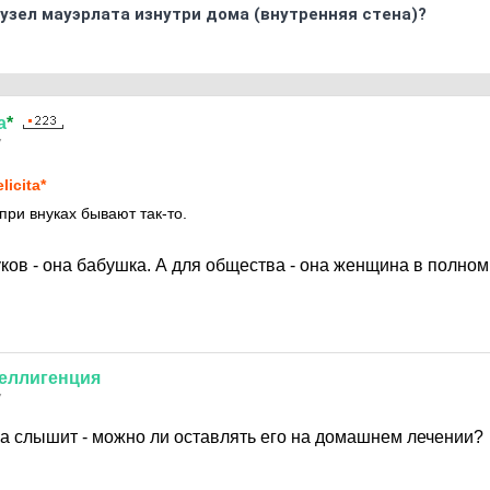
узел мауэрлата изнутри дома (внутренняя стена)?
а
*
7
licita*
при внуках бывают так-то.
уков - она бабушка. А для общества - она женщина в полно
еллигенция
7
са слышит - можно ли оставлять его на домашнем лечении?