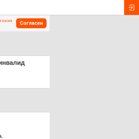
огласие
Согласен
-инвалид
а.