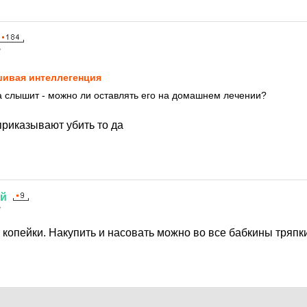
7
ивая интеллегенция
а слышит - можно ли оставлять его на домашнем лечении?
приказывают убить то да
ий
7
копейки. Накупить и насовать можно во все бабкины тряпки