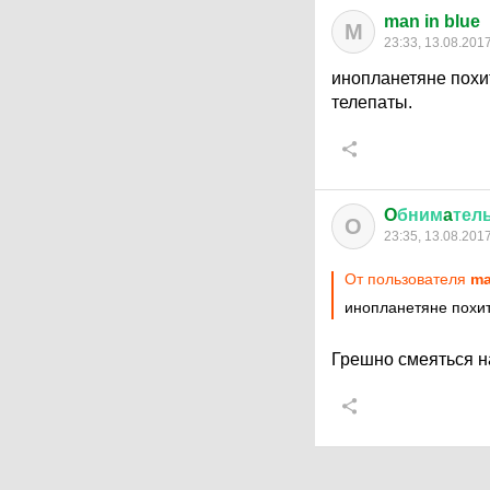
man in blue
M
23:33, 13.08.201
инопланетяне похит
телепаты.
O
бним
a
тел
O
23:35, 13.08.201
От пользователя
ma
инопланетяне похит
Грешно смеяться 