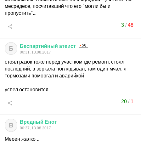
месредесе, посчитавший что его "могли бы и
пропустить"...
3
/
48
Беспартийный
атеист
Б
00:31, 13.08.2017
стоял разок тоже перед участком где ремонт, стоял
последний, в зеркала поглядывал, там один мчал, я
тормозами поморгал и аварийкой
успел остановится
20
/
1
Вредный
Енот
В
00:37, 13.08.2017
Мерен жалко ...