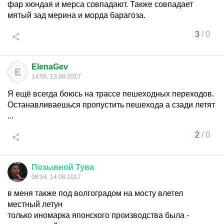
фар хюндая и мерса совпадают. Также совпадает
мятый зад мерина и морда барагоза.
3
/
0
ElenaGev
E
14:56, 13.08.2017
Я ещё всегда боюсь на трассе пешеходных переходов.
Останавливаешься пропустить пешехода а сзади летят
...
2
/
0
Позывной
Тува
08:54, 14.08.2017
в меня также под волгоградом на мосту влетел
местный летун
только иномарка японского производства была -