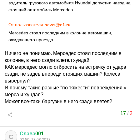
водитель грузового автомобиля Hyundai допустил наезд на
стоящий автомобиль Mercedes
От пользователя
news@e1.ru
Mercedes стоял последним в колонне автомашин,
ожидающего проезда.
Ничего не понимаю. Мерседес стоял последним в
колонне, в него сзади влетел хундай.
КАК мерседес могло отбросить на встречку от удара
сзади, не задев впереди стоящих машин? Колеса
вывернул?
И почему такие разные "по тяжести" повреждения у
мерса и хундая?
Может все-таки баргузин в него сзади влетел?
17
/
2
Слава
001
С
02:50, 13.08.2017