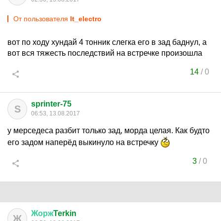
От пользователя
lt_electro
вот по ходу хундай 4 тонник слегка его в зад баднул, а
вот вся тяжесть последствий на встречке произошла
14
/
0
sprinter-75
S
06:53, 13.08.2017
у мерседеса разбит только зад, морда целая. Как будто
его задом наперёд выкинуло на встречку
3
/
0
Жорж
Terkin
Ж