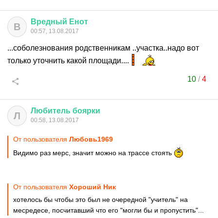
Вредный
Енот
В
00:57, 13.08.2017
...соболезнования родственникам ..участка..надо вот
только уточнить какой площади....
10
/
4
Любитель
боярки
Л
00:58, 13.08.2017
От пользователя
Любовь1969
Видимо раз мерс, значит можно на трассе стоять
От пользователя
Хороший Ник
хотелось бы чтобы это был не очередной "учитель" на
месредесе, посчитавший что его "могли бы и пропустить"...