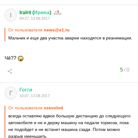
IraIrit (
Ирина
)
I
09:27, 13.08.2017
От пользователя
news@e1.ru
Мальчик и еще два участка аварии находятся в реанимации.
Чё??
5
/
0
Гогги
Г
10:07, 13.08.2017
От пользователя
vsevolod
всегда оставляю вдвое большую дистанцию до следующего
автомобиля и не и держу машину на педали тормоза, пока
не подойдет и не встанет машина сзади. Потом можно
разрыв уменьшить.