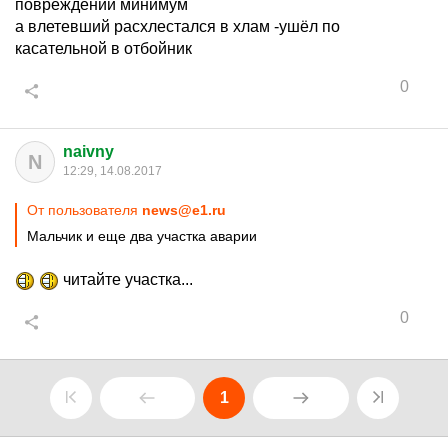
повреждений минимум
а влетевший расхлестался в хлам -ушёл по
касательной в отбойник
0
naivny
N
12:29, 14.08.2017
От пользователя
news@e1.ru
Мальчик и еще два участка аварии
читайте участка...
0
1